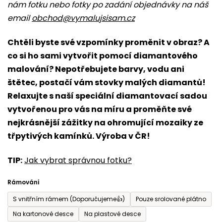
nám fotku nebo fotky po zadání objednávky na náš
5,0
email
obchod@vymalujsisam.cz
z
5
Chtěli byste své vzpomínky proměnit v obraz? A
hvězdiček.
co si ho sami vytvořit pomocí diamantového
malování? Nepotřebujete barvy, vodu ani
štětec, postačí vám stovky malých diamantů!
Relaxujte s naší speciální diamantovací sadou
vytvořenou pro vás na míru a proměňte své
nejkrásnější zážitky na ohromující mozaiky ze
třpytivých kamínků. Výroba v ČR!
TIP:
Jak vybrat správnou fotku?
Rámování
S vnitřním rámem (Doporučujeme👍)
Pouze srolované plátno
Na kartonové desce
Na plastové desce