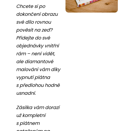
Chcete si po
dokončení obrazu
své dílo rovnou
pověsit na zeď?
Přidejte do své
objednávky vnitřní
rám – není vidět,
ale diamantové
malování vám díky
vypnutí plátna
s předlohou hodně
usnadní.
Zásilka vám dorazí
už kompletní
s plátnem