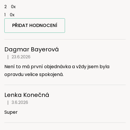
2
0x
1
0x
PŘIDAT HODNOCENÍ
V
ý
p
Dagmar Bayerová
i
|
23.6.2026
Hodnocení produktu je 5 z 5 hvězdiček.
s
Není to má první objednávka a vždy jsem byla
h
o
opravdu velice spokojená.
d
n
o
Lenka Konečná
c
|
3.6.2026
Hodnocení produktu je 5 z 5 hvězdiček.
e
n
Super
í