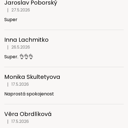
Jaroslav Poborský
|
27.5.2026
Hodnocení produktu je 5 z 5 hvězdiček.
Super
Inna Lachmitko
|
26.5.2026
Hodnocení produktu je 5 z 5 hvězdiček.
Super. 👌👌👌
Monika Skultetyova
|
17.5.2026
Hodnocení produktu je 5 z 5 hvězdiček.
Naprostá spokojenost
Věra Obrdlíková
|
17.5.2026
Hodnocení produktu je 5 z 5 hvězdiček.