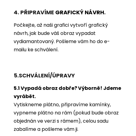
4. PŘIPRAVÍME
GRAFICKÝ NÁVRH
.
Počkejte, až naši grafici vytvoří grafický
návrh, jak bude váš obraz vypadat
vydiamantovaný. Pošleme vám ho do e-
mailu ke schválení.
5.SCHVÁLENÍ/ÚPRAVY
5.1 Vypadá obraz dobře? Výborně! Jdeme
vyrábět.
Vytiskneme plátno, připravíme kamínky,
vypneme plátno na rám (pokud bude obraz
objednán ve verzi s rámem), celou sadu
zabalíme a pošleme vám ji.