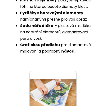
Plátno se symboly
pokryté lepkavou
fólií, na kterou budete diamaty klást.
Pytlíčky s barevnými diamanty
namíchanými přesně pro váš obraz.
Sadu nářadíčka
– plastová mistička
na nabírání diamantů,
diamantovací
pero
a vosk.
Grafickou předlohu
pro diamantové
malování a podrobný
návod.