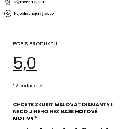
Výjimečná kvalita
Nejoblíbenější výrobce
POPIS PRODUKTU
5,0
Průměrné
hodnocení
22 hodnocení
produktu
je
5,0
z
CHCETE ZKUSIT MALOVAT DIAMANTY I
5
hvězdiček.
NĚCO JINÉHO NEŽ NAŠE
HOTOVÉ
MOTIVY
?