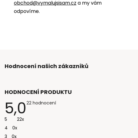
obchod@vymalujsisam.cz
a my vám
odpovíme.
Hodnocení našich zákazníků
HODNOCENÍ PRODUKTU
5,0
Průměrné
22 hodnocení
hodnocení
produktu
je
5
22x
5,0
z
4
0x
5
hvězdiček.
3
0x