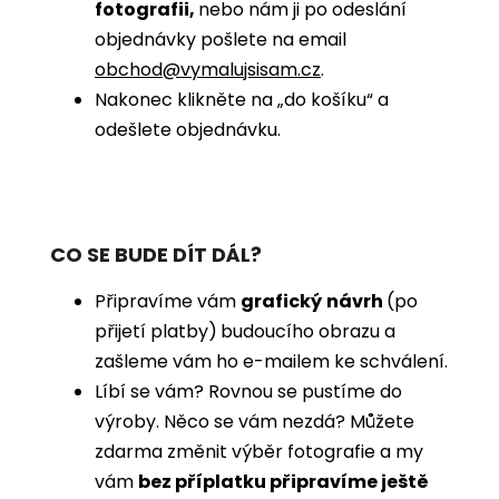
fotografii,
nebo nám ji po odeslání
objednávky pošlete na email
obchod@vymalujsisam.cz
.
Nakonec klikněte na „do košíku“ a
odešlete objednávku.
CO SE BUDE DÍT DÁL?
Připravíme vám
grafický
návrh
(po
přijetí platby)
budoucího obrazu a
zašleme vám ho e-mailem ke schválení.
Líbí se vám? Rovnou se pustíme do
výroby. Něco se vám nezdá? Můžete
zdarma změnit výběr fotografie a my
vám
bez příplatku připravíme ještě