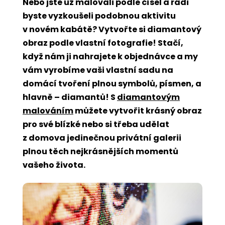
Nebo jste už malovali podle čísel a rádi
byste vyzkoušeli podobnou aktivitu
v novém kabátě? Vytvořte si diamantový
obraz podle vlastní fotografie! Stačí,
když nám ji nahrajete k objednávce a my
vám vyrobíme vaši vlastní sadu na
domácí tvoření plnou symbolů, písmen, a
hlavně – diamantů! S
diamantovým
malováním
můžete vytvořit krásný obraz
pro své blízké nebo si třeba udělat
z domova jedinečnou privátní galerii
plnou těch nejkrásnějších momentů
vašeho života.