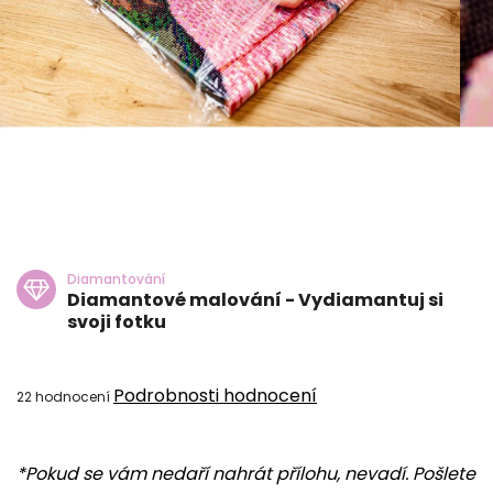
Diamantování
Diamantové malování - Vydiamantuj si
svoji fotku
Průměrné
Podrobnosti hodnocení
22 hodnocení
hodnocení
produktu
*Pokud se vám nedaří nahrát přílohu, nevadí. Pošlete
je