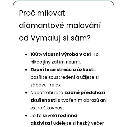
Proč milovat
diamantové malování
od Vymaluj si sám?
100% vlastní výroba v ČR!
To
nikdo jiný zatím neumí.
Zbavíte se stresu a úzkosti
,
posílíte soustředění a užijete si
zábavu i relax.
Nepotřebujete
žádné předchozí
zkušenosti
s tvořením obrazů ani
extra šikovnost.
Je to skvělá
rodinná
aktivita!
Udělejte si hezký večer