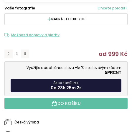
Vaše fotografie
Chcete poradit?
NAHRÁT FOTKU ZDE
Možnosti dopravy a platby
od
999 Kč
M
-5 %
Využijte dodatečnou slevu
se slevovým kódem
5PRCNT
Akce končí za:
0d 23h 25m 1s
DO KOŠÍKU
Česká výroba