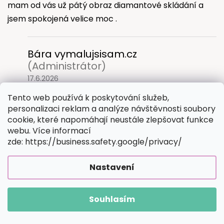
mam od vás už pátý obraz diamantové skládání a
jsem spokojená velice moc .
Bára vymalujsisam.cz
(Administrátor)
17.6.2026
Dobrý den, děkujeme za toto Vaše krásné
Tento web používá k poskytování služeb,
hodnocení a už teď se těšíme, až u nás
personalizaci reklam a analýze návštěvnosti soubory
cookie, které napomáhají neustále zlepšovat funkce
vyberete další obrázek! Jako poděkování
webu. Více informací
posíláme také slevičku na další nákup. Ještě
zde: https://business.safety.google/privacy/
jednou děkujeme a vážime si Vaší zpětné vazby!
:-)
Nastavení
Iveta Zvěřinová
Souhlasím
|
30.4.2026
Hodnocení produktu je 5 z 5 hvězdiček.