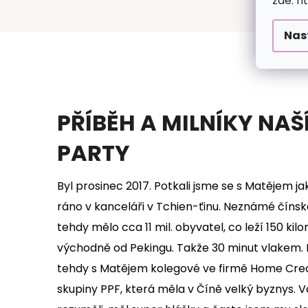
zde: h
Nas
PŘÍBĚH A MILNÍKY NAŠ
PARTY
Byl prosinec 2017. Potkali jsme se s Matějem j
ráno v kanceláři v Tchien-ťinu. Neznámé číns
tehdy mělo cca 11 mil. obyvatel, co leží 150 kil
východně od Pekingu. Takže 30 minut vlakem. B
tehdy s Matějem kolegové ve firmě Home Cred
skupiny PPF, která měla v Číně velký byznys. V