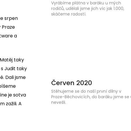
Vyrábíme plátna v baráku u mých
rodičů, udělali jsme jich víc jak 1.000,
skáčeme radostí.
je srpen
v Praze
tware a
 Matěj taky
s Judit taky
é. Dali jsme
Červen 2020
 píšeme
Stěhujeme se do naší první dílny v
ine je sotva
Praze-Běchovicích, do baráku jsme se 
nevešli.
 zažili. A