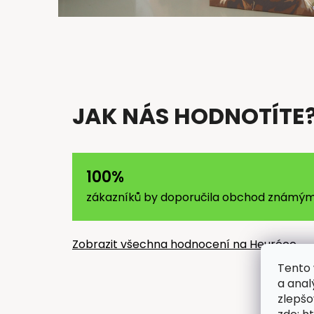
JAK NÁS HODNOTÍTE
100%
zákazníků by doporučila obchod známý
Zobrazit všechna hodnocení na Heuréce
Tento 
a anal
zlepšo