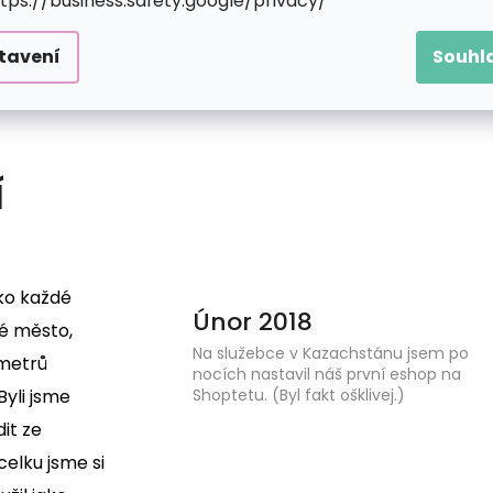
ttps://business.safety.google/privacy/
tavení
Souhl
Í
ako každé
Únor 2018
ké město,
Na služebce v Kazachstánu jsem po
ometrů
nocích nastavil náš první eshop na
yli jsme
Shoptetu. (Byl fakt ošklivej.)
it ze
celku jsme si