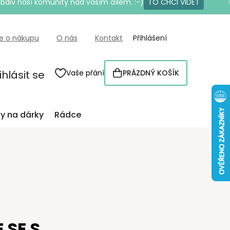
bdiv naší komunity nad vaším dílem. :-)
TO CHCI VIDĚT
e o nákupu
O nás
Kontakt
Přihlášení
ihlásit se
Vaše přání
PRÁZDNÝ KOŠÍK
NÁKUPNÍ
KOŠÍK
py na dárky
Rádce
 SE S