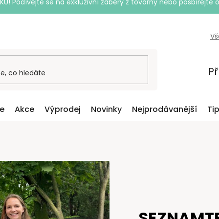
Podívejte se na exkluzivní záběry z továrny nebo posbírejte o
Vš
Př
ce
Akce
Výprodej
Novinky
Nejprodávanější
Ti
SEZNAMTE