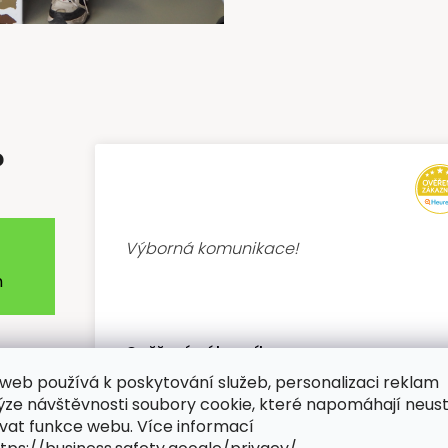
?
Výborná komunikace!
m
Ověřený zákazník
6/29/2026
web používá k poskytování služeb, personalizaci reklam
ýze návštěvnosti soubory cookie, které napomáhají neus
vat funkce webu. Více informací