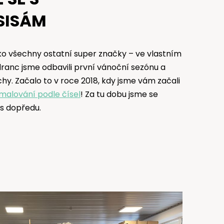
SISÁM
jako všechny ostatní super značky – ve vlastním
ranc jsme odbavili první vánoční sezónu a
chy. Začalo to v roce 2018, kdy jsme vám začali
malování podle čísel
! Za tu dobu jsme se
s dopředu.