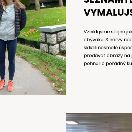
VYMALUJ
Vznikli jsme stejně 
obýváku. S nervy nad
sklidili nesmělé úspě
prodávat obrazy na
pohnuli o pořádný ku