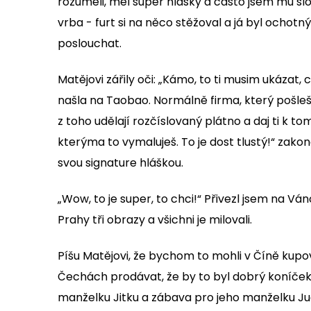
rozuměli, měl super hlášky a často jsem mu slou
vrba - furt si na něco stěžoval a já byl ochotný
poslouchat.
Matějovi zářily oči: „Kámo, to ti musim ukázat, c
našla na Taobao. Normálně firma, který pošleš 
z toho udělají rozčíslovaný plátno a daj ti k to
kterýma to vymaluješ. To je dost tlustý!“ zakon
svou signature hláškou.
„Wow, to je super, to chci!“ Přivezl jsem na Vá
Prahy tři obrazy a všichni je milovali.
Píšu Matějovi, že bychom to mohli v Číně kupo
Čechách prodávat, že by to byl dobrý koníček
manželku Jitku a zábava pro jeho manželku Judi