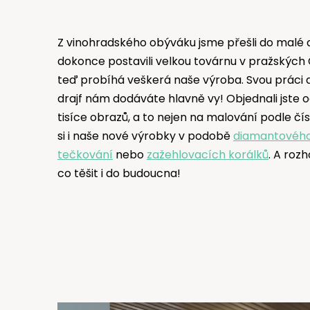
Z vinohradského obýváku jsme přešli do malé d
dokonce postavili velkou továrnu v pražských 
teď probíhá veškerá naše výroba. Svou práci
drajf nám dodáváte hlavně vy! Objednali jste o
tisíce obrazů, a to nejen na malování podle čísel
si i naše nové výrobky v podobě
diamantového
tečkování
nebo
zažehlovacích korálků
. A roz
co těšit i do budoucna!