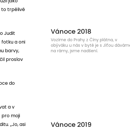
žil jako
 to trpělivě
Vánoce 2018
o Judit
Vozíme do Prahy z Číny plátna, v
fotku a oni
obýváku u nás v bytě je s Jíťou dávám
mu barvy,
na rámy, jsme nadšení.
čil proslov
noce do
vat a v
 pro moji
Vánoce 2019
tu. „Jo, asi