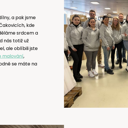
ílny, a pak jsme
Čakovicích, kde
 děláme srdcem a
d nás totiž už
, ale oblíbili jste
 malování
,
hodně se máte na