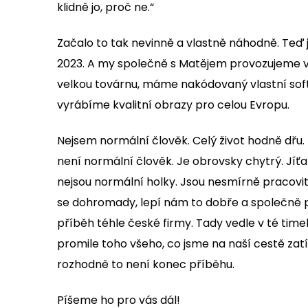
klidně jo, proč ne.“
Začalo to tak nevinně a vlastně náhodně. Teď 
2023. A my společně s Matějem provozujeme 
velkou továrnu, máme nakódovaný vlastní sof
vyrábíme kvalitní obrazy pro celou Evropu.
Nejsem normální člověk. Celý život hodně dřu.
není normální člověk. Je obrovsky chytrý. Jíťa 
nejsou normální holky. Jsou nesmírně pracovit
se dohromady, lepí nám to dobře a společně
příběh téhle české firmy. Tady vedle v té timel
promile toho všeho, co jsme na naší cestě zatím
rozhodně to není konec příběhu.
Píšeme ho pro vás dál!