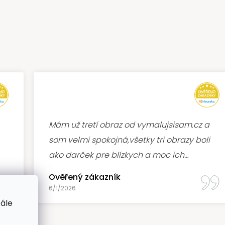
Mám už tretí obraz od vymalujsisam.cz a
som velmi spokojná,všetky tri obrazy boli
ako darček pre blízkych a moc ich
potešili,rychla dodacia doba,rychle
Ověřený zákazník
schvalenie,ďakujem :)
6/1/2026
tále