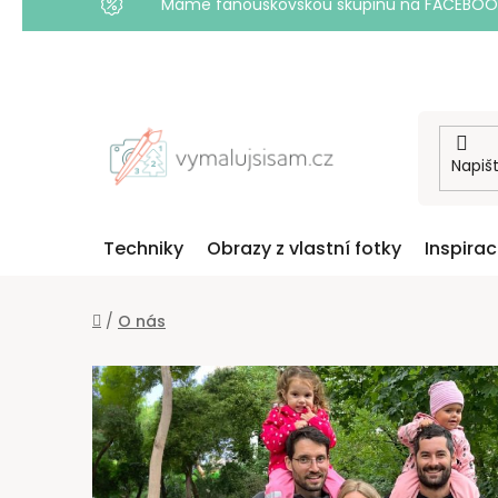
Máme fanouškovskou skupinu na FACEBOOKU! 
Přejít
na
obsah
Techniky
Obrazy z vlastní fotky
Inspira
Domů
/
O nás