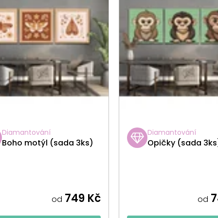
Diamantování
Diamantování
Boho motýl (sada 3ks)
Opičky (sada 3ks
749 Kč
7
od
od