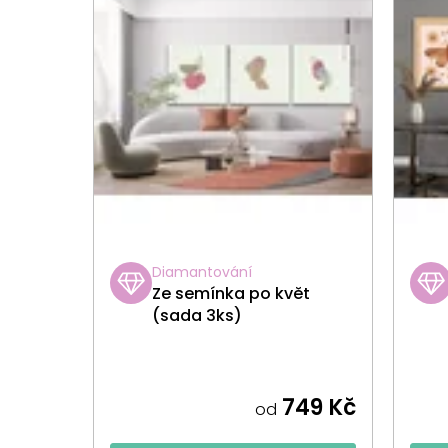
Diamantování
Ze semínka po květ
(sada 3ks)
749 Kč
od