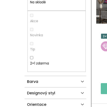
T
I
Na skladě
R
S
A
P
Akce
N
R
Novinka
2+
N
O
Tip
Í
D
P
U
2+1 zdarma
A
K
Barva
N
T
E
Ů
Designový styl
L
Orientace