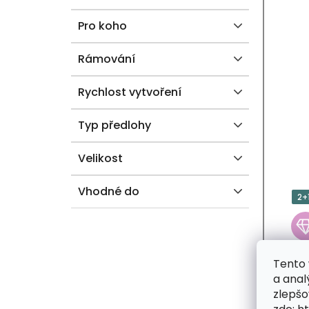
Pro koho
Rámování
Rychlost vytvoření
Typ předlohy
Velikost
Vhodné do
2+
Tento 
a anal
zlepšo