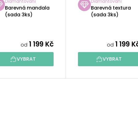
Diamantování
Diamantování
Barevná mandala
Barevná textura
(sada 3ks)
(sada 3ks)
1 199 Kč
1 199 K
od
od
VYBRAT
VYBRAT