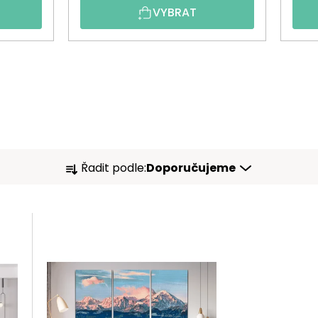
VYBRAT
Ř
Řadit podle:
Doporučujeme
A
Z
E
N