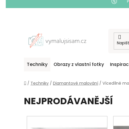
Přejít
na
obsah
Techniky
Obrazy z vlastní fotky
Inspira
Domů
/
Techniky
/
Diamantové malování
/
Vícedílné mo
NEJPRODÁVANĚJŠÍ