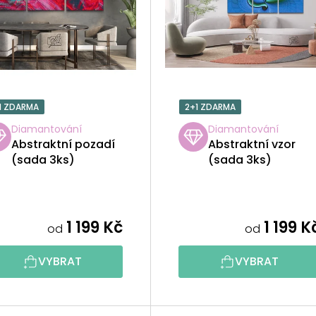
1 ZDARMA
2+1 ZDARMA
Diamantování
Diamantování
Abstraktní pozadí
Abstraktní vzor
(sada 3ks)
(sada 3ks)
1 199 Kč
1 199 K
od
od
VYBRAT
VYBRAT