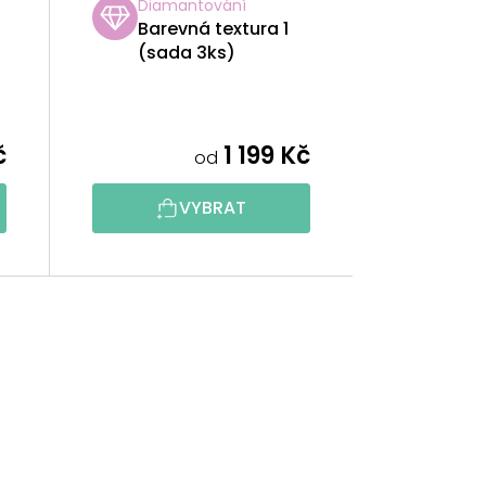
Diamantování
Barevná textura 1
(sada 3ks)
č
1 199 Kč
od
VYBRAT