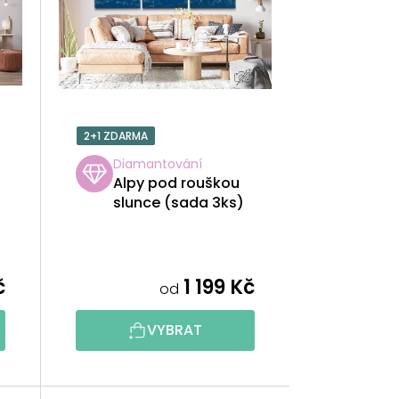
Í
P
R
O
2+1 ZDARMA
D
Diamantování
Alpy pod rouškou
U
slunce (sada 3ks)
K
T
č
1 199 Kč
od
Ů
VYBRAT