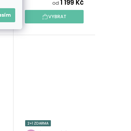
č
1 199 Kč
od
asím
VYBRAT
2+1 ZDARMA