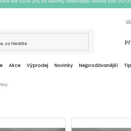
Právě teď SLEVA 20% na všechny tečkovačky! Slevový kód: DOT2
Vš
Př
ce
Akce
Výprodej
Novinky
Nejprodávanější
Ti
tivy