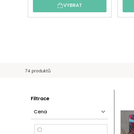
VYBRAT
74 produktů
P
V
Filtrace
O
Ý
Cena
S
P