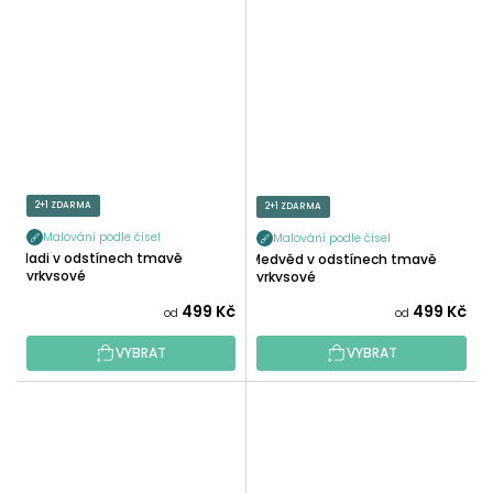
2+1 ZDARMA
2+1 ZDARMA
Malování podle čísel
Malování podle čísel
Hadi v odstínech tmavě
Medvěd v odstínech tmavě
tyrkysové
tyrkysové
499 Kč
499 Kč
od
od
VYBRAT
VYBRAT