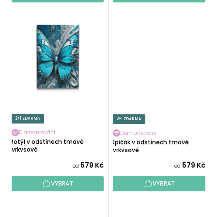
2+1 ZDARMA
2+1 ZDARMA
Diamantování
Diamantování
Motýl v odstínech tmavě
Opičák v odstínech tmavě
tyrkysové
tyrkysové
579 Kč
579 Kč
od
od
VYBRAT
VYBRAT