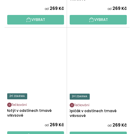
269 Kč
269 Kč
od
od
VYBRAT
VYBRAT
2+1 ZDARMA
2+1 ZDARMA
Tečkování
Tečkování
Motýl v odstínech tmavě
Opičák v odstínech tmavě
tyrkysové
tyrkysové
269 Kč
269 Kč
od
od