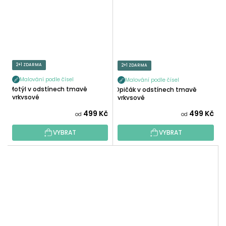
2+1 ZDARMA
2+1 ZDARMA
Malování podle čísel
Malování podle čísel
Motýl v odstínech tmavě
Opičák v odstínech tmavě
tyrkysové
tyrkysové
499 Kč
499 Kč
od
od
VYBRAT
VYBRAT