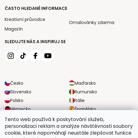
ČASTO HLEDANÉ INFORMACE
Kreativní průvodce
Omalovánky zdarma
Magazín
SLEDUJTE NÁS A INSPIRUJ SE
Česko
Maďarsko
Slovensko
Rumunsko
Polsko
Itálie
Německo
Španělsko
Velká Británie
Rakousko
Tento web používá k poskytování služeb,
personalizaci reklam a analýze návštěvnosti soubory
cookie, které napomáhají neustále zlepšovat funkce
SPOLEHLIVÉ MOŽNOSTI DOPRAVY