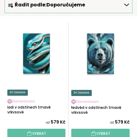
Řadit podle:
Doporučujeme
A
Z
E
V
N
Ý
Í
P
P
I
R
S
O
P
D
R
U
O
K
D
T
U
2+1 ZDARMA
2+1 ZDARMA
Ů
K
Diamantování
Diamantování
T
Hadi v odstínech tmavě
Medvěd v odstínech tmavě
tyrkysové
Ů
tyrkysové
579 Kč
579 Kč
od
od
VYBRAT
VYBRAT