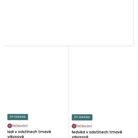
2+1 ZDARMA
2+1 ZDARMA
Tečkování
Tečkování
Hadi v odstínech tmavě
Medvěd v odstínech tmavě
tyrkysové
tyrkysové