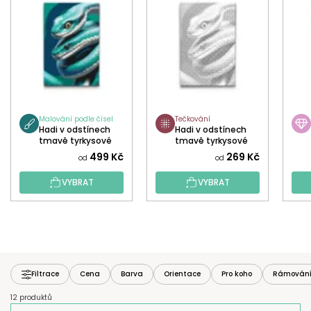
Malování podle čísel
Tečkování
Hadi v odstínech
Hadi v odstínech
tmavě tyrkysové
tmavě tyrkysové
499 Kč
269 Kč
od
od
VYBRAT
VYBRAT
Filtrace
Cena
Barva
Orientace
Pro koho
Rámován
12 produktů
Ř