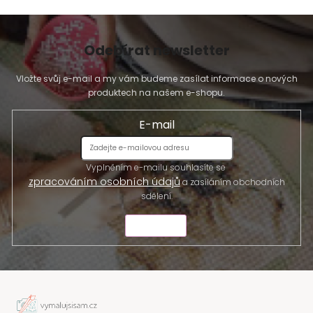
s
u
Odebírat newsletter
Vložte svůj e-mail a my vám budeme zasílat informace o nových
produktech na našem e-shopu.
E-mail
Vyplněním e-mailu souhlasíte se
zpracováním osobních údajů
a zasíláním obchodních
sdělení.
ODESLAT