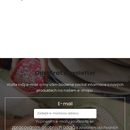
r
v
k
y
v
ý
p
i
s
u
Odebírat newsletter
Vložte svůj e-mail a my vám budeme zasílat informace o nových
produktech na našem e-shopu.
E-mail
Vyplněním e-mailu souhlasíte se
zpracováním osobních údajů
a zasíláním obchodních