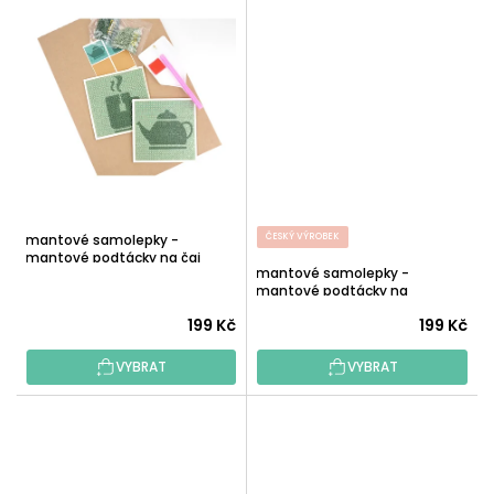
Diamantové samolepky -
ČESKÝ VÝROBEK
Diamantové podtácky na čaj
Diamantové samolepky -
Diamantové podtácky na
espresso
199 Kč
199 Kč
VYBRAT
VYBRAT