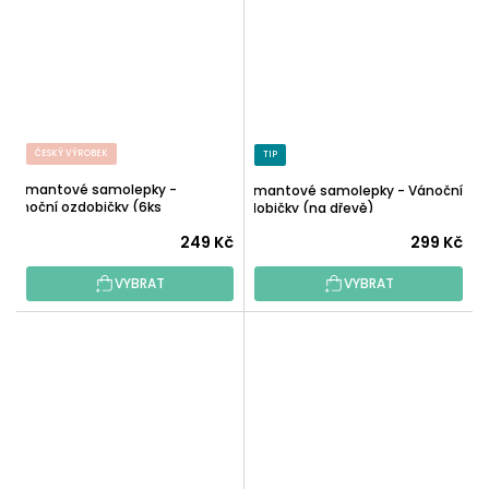
ČESKÝ VÝROBEK
TIP
Diamantové samolepky -
Diamantové samolepky - Vánoční
Vánoční ozdobičky (6ks
ozdobičky (na dřevě)
samolepek, 3ks dřeva)
249 Kč
299 Kč
VYBRAT
VYBRAT