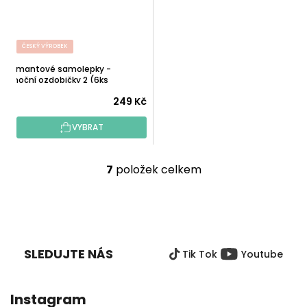
ČESKÝ VÝROBEK
Diamantové samolepky -
Vánoční ozdobičky 2 (6ks
samolepek, 3ks dřeva)
249 Kč
VYBRAT
7
položek celkem
O
v
l
Z
á
Á
d
P
a
SLEDUJTE NÁS
Tik Tok
Youtube
A
c
T
í
Í
p
Instagram