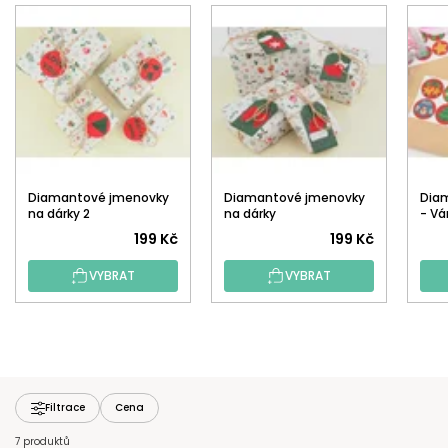
Diamantové jmenovky
Diamantové jmenovky
Dia
na dárky 2
na dárky
- Vá
(6ks
199 Kč
199 Kč
dřev
VYBRAT
VYBRAT
Filtrace
Cena
7 produktů