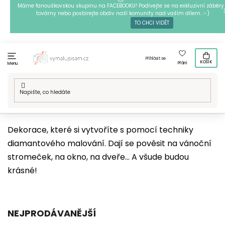
Přejít
Máme fanouškovskou skupinu na FACEBOOKU! Podívejte se na exkluzivní záběry 
továrny nebo posbírejte obdiv naší komunity nad vaším dílem. :-)
na
TO CHCI VIDĚT
obsah
Přihlásit se
KOŠÍK
Přání
Menu
Domů
/
Techniky
/
Diamantové malování
/
Diamantové
dekorace
Dekorace, které si vytvoříte s pomocí techniky
diamantového malování. Dají se pověsit na vánoční
stromeček, na okno, na dveře... A všude budou
krásné!
NEJPRODÁVANĚJŠÍ