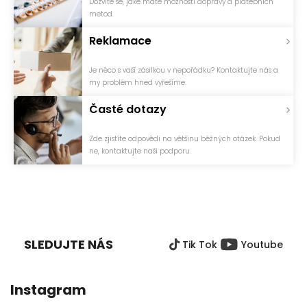
Dozvíte se, jaké máte možnosti dopravy a platebních
metod.
Reklamace
Je něco s vaší zásilkou v nepořádku? Kontaktujte nás a
my problém hned vyřešíme.
Časté dotazy
Zde zjistíte odpovědi na většinu běžných otázek. Pokud
ne, kontaktujte naši podporu.
Z
Á
P
SLEDUJTE NÁS
Tik Tok
Youtube
A
T
Í
Instagram