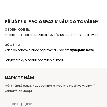
PŘIJĎTE SI PRO OBRAZ K NÁM DO TOVÁRNY
OSOBNÍ ODBĚR:
Impera Park - objekt D, Oderská 333/5, 196 00 Praha 9 - Čakovice
DŮLEŽITÉ:
Vaše objednávka bude připravená v našem
výdejním boxe
.
Pokyny pro vyzvednutí obdržíte v e-mailu.
NAPIŠTE NÁM
Máte nějaké otázky? Zodpovíme je. Prosíme o pečlivé vyplnění
kontaktních údajů.
Jméno a příjmení