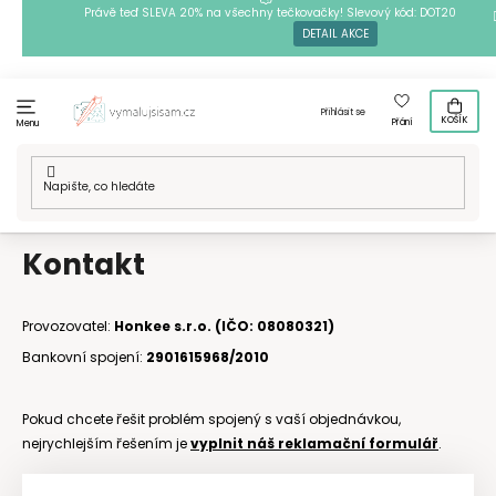
Přejít
Právě teď SLEVA 20% na všechny tečkovačky! Slevový kód: DOT20
DETAIL AKCE
na
obsah
Přihlásit se
KOŠÍK
Přání
Menu
Domů
/
Kontakt
Kontakt
Provozovatel:
Honkee s.r.o. (IČO: 08080321)
Bankovní spojení:
2901615968/2010
Pokud chcete řešit problém spojený s vaší objednávkou,
nejrychlejším řešením je
vyplnit náš reklamační formulář
.