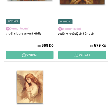
R
U
O
K
D
T
U
NOVINKA
NOVINKA
Ů
K
Diamantování
Diamantování
T
Anděl s barevnými křídly
Anděl v hnědých tónech
Ů
669 Kč
579 Kč
od
od
VYBRAT
VYBRAT