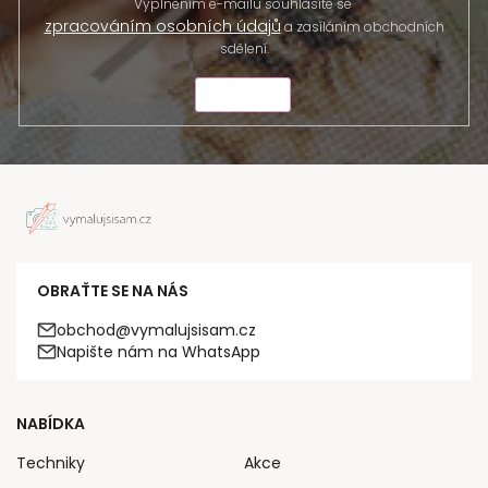
Vyplněním e-mailu souhlasíte se
zpracováním osobních údajů
a zasíláním obchodních
sdělení.
ODESLAT
OBRAŤTE SE NA NÁS
obchod@vymalujsisam.cz
Napište nám na WhatsApp
NABÍDKA
Techniky
Akce