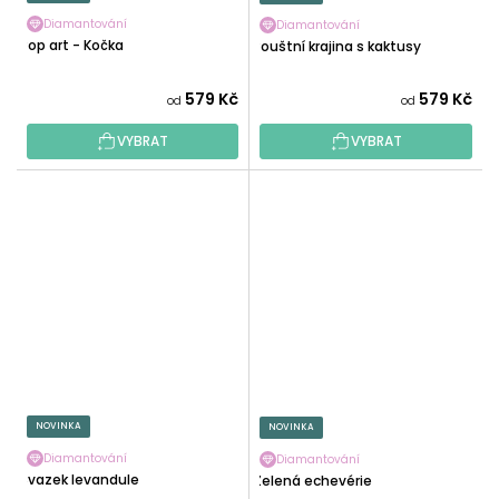
Diamantování
Diamantování
Pop art - Kočka
Pouštní krajina s kaktusy
579 Kč
579 Kč
od
od
VYBRAT
VYBRAT
NOVINKA
NOVINKA
Diamantování
Diamantování
Svazek levandule
Zelená echevérie