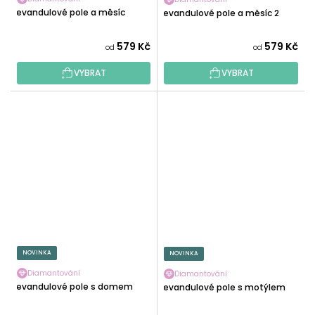
Levandulové pole a měsíc
Levandulové pole a měsíc 2
579 Kč
579 Kč
od
od
VYBRAT
VYBRAT
NOVINKA
NOVINKA
Diamantování
Diamantování
Levandulové pole s domem
Levandulové pole s motýlem