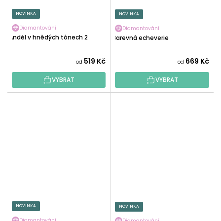
NOVINKA
NOVINKA
Diamantování
Diamantování
Anděl v hnědých tónech 2
Barevná echeverie
519 Kč
669 Kč
od
od
VYBRAT
VYBRAT
NOVINKA
NOVINKA
Diamantování
Diamantování