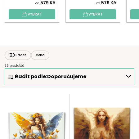
579 Kč
579 Kč
od
od
VYBRAT
VYBRAT
Filtrace
Cena
36 produktů
Ř
Řadit podle:
Doporučujeme
A
Z
E
V
N
Ý
Í
P
P
I
R
S
O
P
D