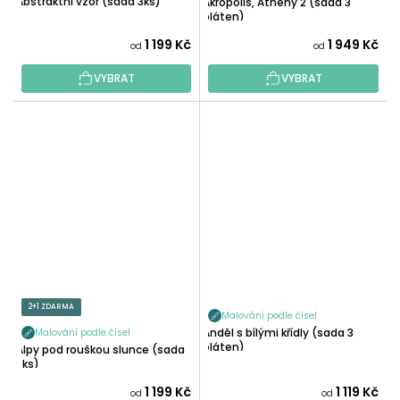
Abstraktní vzor (sada 3ks)
Akropolis, Athény 2 (sada 3
pláten)
1 199 Kč
1 949 Kč
od
od
VYBRAT
VYBRAT
2+1 ZDARMA
Malování podle čísel
Anděl s bílými křídly (sada 3
Malování podle čísel
pláten)
Alpy pod rouškou slunce (sada
3ks)
1 199 Kč
1 119 Kč
od
od