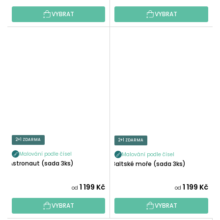
VYBRAT
VYBRAT
2+1 ZDARMA
2+1 ZDARMA
Malování podle čísel
Malování podle čísel
Astronaut (sada 3ks)
Baltské moře (sada 3ks)
1 199 Kč
1 199 Kč
od
od
VYBRAT
VYBRAT