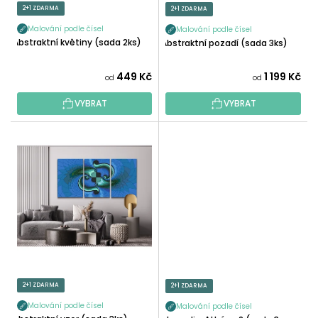
U
2+1 ZDARMA
2+1 ZDARMA
Ů
K
Malování podle čísel
Malování podle čísel
T
Abstraktní květiny (sada 2ks)
Abstraktní pozadí (sada 3ks)
Ů
449 Kč
1 199 Kč
od
od
VYBRAT
VYBRAT
2+1 ZDARMA
2+1 ZDARMA
Malování podle čísel
Malování podle čísel