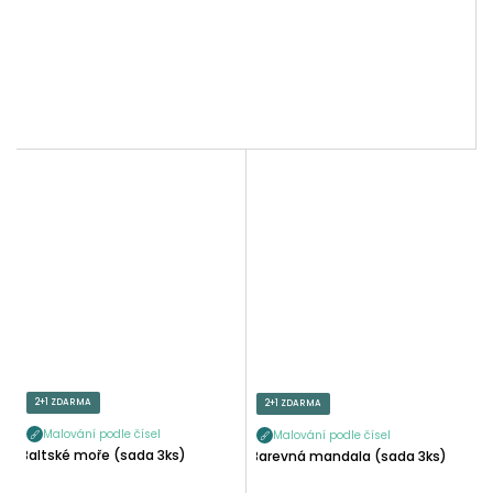
2+1 ZDARMA
2+1 ZDARMA
Malování podle čísel
Malování podle čísel
Baltské moře (sada 3ks)
Barevná mandala (sada 3ks)