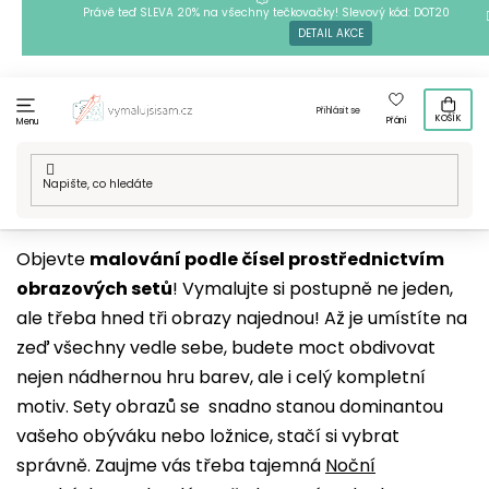
Přejít
Právě teď SLEVA 20% na všechny tečkovačky! Slevový kód: DOT20
DETAIL AKCE
na
obsah
Přihlásit se
KOŠÍK
Přání
Menu
Domů
/
Vícedílné motivy
/
Malování podle čísel
Objevte
malování podle čísel prostřednictvím
obrazových setů
! Vymalujte si postupně ne jeden,
ale třeba hned tři obrazy najednou! Až je umístíte na
zeď všechny vedle sebe, budete moct obdivovat
nejen nádhernou hru barev, ale i celý kompletní
motiv. Sety obrazů se snadno stanou dominantou
vašeho obýváku nebo ložnice, stačí si vybrat
správně. Zaujme vás třeba tajemná
Noční