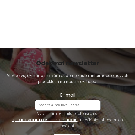
p
i
s
u
Odebírat newsletter
Vložte svůj e-mail a my vám budeme zasílat informace o nových
produktech na našem e-shopu.
E-mail
Vyplněním e-mailu souhlasíte se
zpracováním osobních údajů
a zasíláním obchodních
sdělení.