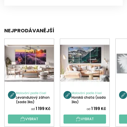
NEJPRODÁVANĚJŠÍ
Malování podle čísel
Malování podle čísel
Levandulový záhon
Horská chata (sada
(sada 3ks)
3ks)
1 199 Kč
1 199 Kč
od
od
VYBRAT
VYBRAT