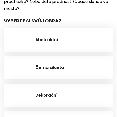
procházka
?
Nebo dáte přednost
Západu slunce ve
městě
?
VYBERTE SI SVŮJ OBRAZ
Abstraktní
Černá silueta
Dekorační