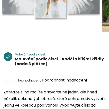
Malování podle čísel
Malování podle čísel - Anděl s bílými křídly
(sada 3 pláten)
Průměrné
Podrobnosti hodnocení
Neohodnoceno
hodnocení
Zahrajte si na malíře a stvořte ne jeden, ale hned
produktu
několik dokonalých obrazů, které dohromady vytvoří
je
jednu velkolepou podívanou! Vybarvujte číslo za
0,0