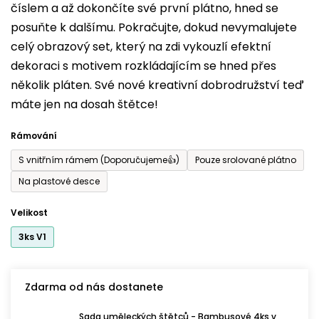
číslem a až dokončíte své první plátno, hned se
z
posuňte k dalšímu. Pokračujte, dokud nevymalujete
5
celý obrazový set, který na zdi vykouzlí efektní
hvězdiček.
dekoraci s motivem rozkládajícím se hned přes
několik pláten. Své nové kreativní dobrodružství teď
máte jen na dosah štětce!
Rámování
S vnitřním rámem (Doporučujeme👍)
Pouze srolované plátno
Na plastové desce
Velikost
3ks V1
Zdarma od nás dostanete
Sada uměleckých štětců - Bambusové 4ks v