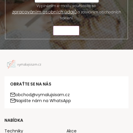
Vyplněním e-mailu souhlasíte se
zpracováním osobních údajů
a zasíláním obchodních
sdělení.
ODESLAT
OBRAŤTE SE NA NÁS
obchod@vymalujsisam.cz
Napište nám na WhatsApp
NABÍDKA
Techniky
Akce