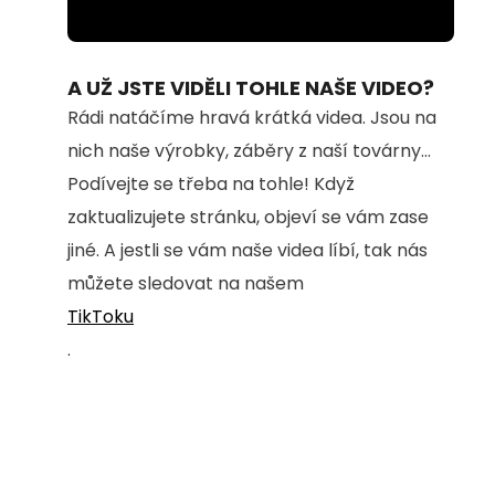
Loaded
:
Unmute
80.64%
A UŽ JSTE VIDĚLI TOHLE NAŠE VIDEO?
Rádi natáčíme hravá krátká videa. Jsou na
nich naše výrobky, záběry z naší továrny...
Podívejte se třeba na tohle! Když
zaktualizujete stránku, objeví se vám zase
jiné. A jestli se vám naše videa líbí, tak nás
můžete sledovat na našem
TikToku
.