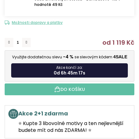
hodnotě 49 Kč
Možnosti dopravy a platby
od
1 119 Kč
M
-4 %
Využijte dodatečnou slevu
se slevovým kódem
4SALE
Akce končí za:
0d 6h 45m 16s
DO KOŠÍKU
Akce 2+1 zdarma
⭐ Kupte 3 libovolné motivy a ten nejlevnější
budete mít od nás ZDARMA! ⭐