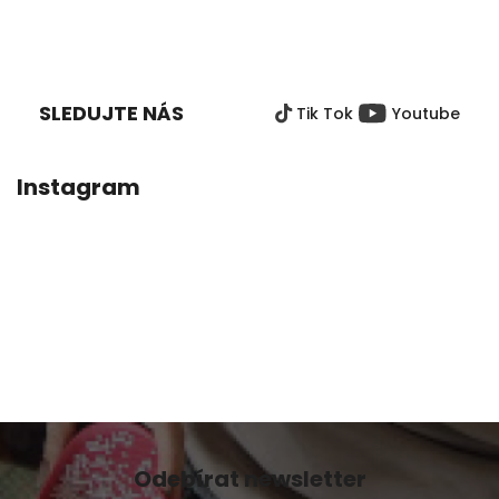
Z
Á
P
SLEDUJTE NÁS
Tik Tok
Youtube
A
T
Í
Instagram
Odebírat newsletter