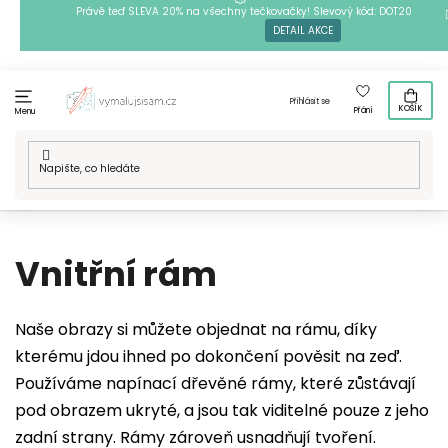
Přejít
Právě teď SLEVA 20% na všechny tečkovačky! Slevový kód: DOT20
DETAIL AKCE
na
obsah
Přihlásit se
KOŠÍK
Přání
Menu
Domů
/
Slovník pojmů
/
Vnitřní rám
Vnitřní rám
Naše obrazy si můžete objednat na rámu, díky
kterému jdou ihned po dokončení pověsit na zeď.
Používáme napínací dřevěné rámy, které zůstávají
pod obrazem ukryté, a jsou tak viditelné pouze z jeho
zadní strany. Rámy zároveň usnadňují tvoření.