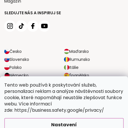
Magazín
SLEDUJTE NÁS A INSPIRUJ SE
Česko
Maďarsko
Slovensko
Rumunsko
Polsko
Itálie
Německo
Španělsko
Velká Británie
Rakousko
Tento web používá k poskytování služeb,
personalizaci reklam a analýze návštěvnosti soubory
cookie, které napomáhají neustále zlepšovat funkce
SPOLEHLIVÉ MOŽNOSTI DOPRAVY
webu. Více informací
zde: https://business.safety.google/privacy/
BEZPEČNÉ MOŽNOSTI PLATBY
Nastavení