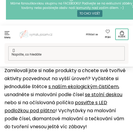
Přejít
Máme fanouškovskou skupinu na FACEBOOKU! Podívejte se na exkluzivní záběry 
továrny nebo posbírejte obdiv naší komunity nad vaším dílem. :-)
na
TO CHCI VIDĚT
obsah
Přihlásit se
KOŠÍK
Přání
Menu
Domů
/
Výtvarné potřeby
/
Laky, čističe, ostatní
Zamilovali jste si naše produkty a chcete své tvořivé
aktivity pozvednout na vyšší úroveň? Vyčistěte si
jednodušše štětce
s naším ekologickým čističem
,
usnadněte si malování podle čísel
se stolní deskou
nebo si na očíslovaná políčka
posviťte s LED
podložkou pod plátno
! Vychytávky na malování
podle čísel, diamantové malování a tečkování vám
do tvoření vnesou ještě víc zábavy!