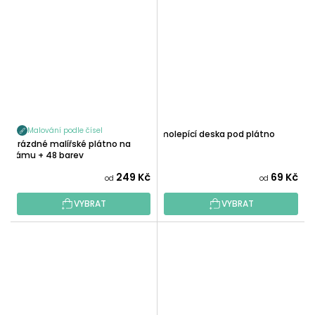
Malování podle čísel
Samolepící deska pod plátno
Prázdné malířské plátno na
rámu + 48 barev
249 Kč
69 Kč
od
od
VYBRAT
VYBRAT