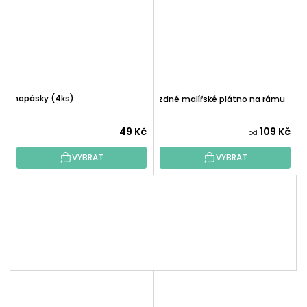
Nanopásky (4ks)
Prázdné malířské plátno na rámu
49 Kč
109 Kč
od
VYBRAT
VYBRAT