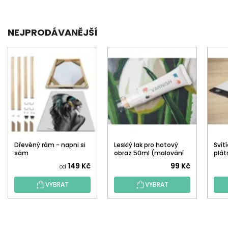
NEJPRODÁVANĚJŠÍ
Dřevěný rám - napni si
Lesklý lak pro hotový
Svít
sám
obraz 50ml (malování
plát
podle čísel, tečkování)
149 Kč
99 Kč
od
VYBRAT
VYBRAT