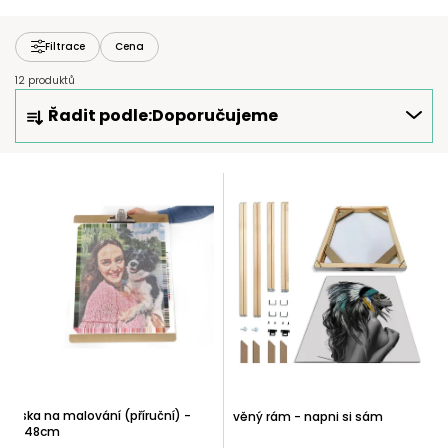
Filtrace
Cena
12 produktů
Ř
Řadit podle:
Doporučujeme
A
Z
E
V
N
Ý
Í
P
P
I
R
S
O
P
D
R
U
O
K
D
T
U
Ů
Deska na malování (příruční) -
Dřevěný rám - napni si sám
K
63x48cm
T