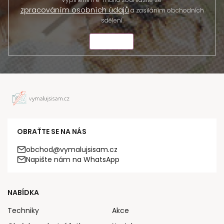
zpracováním osobních údajů
a zasíláním obchodních
sdělení.
ODESLAT
OBRAŤTE SE NA NÁS
obchod@vymalujsisam.cz
Napište nám na WhatsApp
NABÍDKA
Techniky
Akce