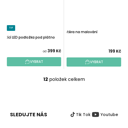
TIP
Zástěra na malování
Svítící LED podložka pod plátno
399 Kč
199 Kč
od
VYBRAT
VYBRAT
12
položek celkem
O
v
l
Z
á
Á
d
P
a
SLEDUJTE NÁS
Tik Tok
Youtube
A
c
T
í