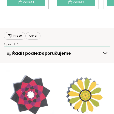
VYBRAT
VYBRAT
Filtrace
Cena
5 produktů
Ř
Řadit podle:
Doporučujeme
A
Z
E
V
N
Ý
Í
P
P
I
R
S
O
P
D
R
U
O