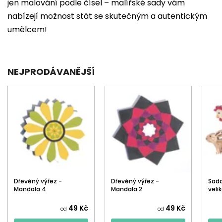
jen malování podle čísel – malířské sady vám
nabízejí možnost stát se skutečným a autentickým
umělcem!
NEJPRODÁVANĚJŠÍ
Dřevěný výřez -
Dřevěný výřez -
Sada
Mandala 4
Mandala 2
veli
49 Kč
49 Kč
od
od