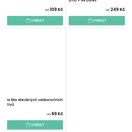
rámu + 48 barev
109 Kč
249 Kč
od
od
VYBRAT
VYBRAT
Sada 6ks dřevěných velikonočních
motivů
69 Kč
od
VYBRAT