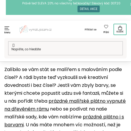
Přejít
Právě teď SLEVA 20% na všechny tečkovačky! Slevový kód: DOT20
DETAIL AKCE
na
obsah
Přihlásit se
KOŠÍK
Přání
Menu
Domů
/
Výtvarné potřeby
/
Malířské sady
Zalíbilo se vám stát se malířem s malováním podle
čísel? A rádi byste teď vyzkoušli své kreativní
dovednosti i bez čísel? Jestli vám zbyly barvy, se
kterými chcete popustit udzu své fantazii, můžete si
u nás pořídit třeba
prázdné malířské plátno vypnuté
na dřevěném rámu
nebo se podívat na naše
malířské sady, kde vám nabízíme
prázdné plátno i s
barvami
. U nás máte mnohem víc možností, než je