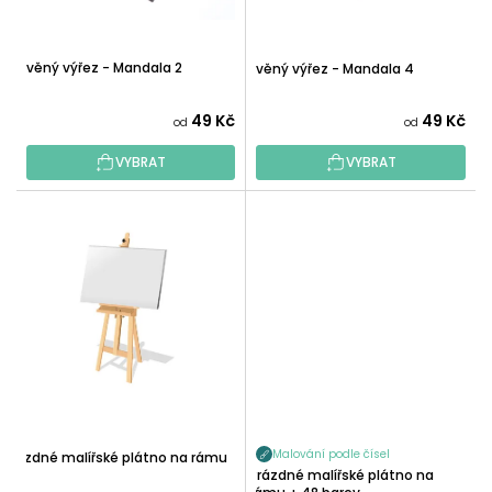
K
D
T
U
Ů
Dřevěný výřez - Mandala 2
Dřevěný výřez - Mandala 4
K
T
49 Kč
49 Kč
od
od
Ů
VYBRAT
VYBRAT
Malování podle čísel
Prázdné malířské plátno na rámu
Prázdné malířské plátno na