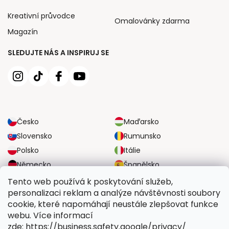
Kreativní průvodce
Omalovánky zdarma
Magazín
SLEDUJTE NÁS A INSPIRUJ SE
Česko
Maďarsko
Slovensko
Rumunsko
Polsko
Itálie
Německo
Španělsko
Velká Británie
Rakousko
Tento web používá k poskytování služeb,
personalizaci reklam a analýze návštěvnosti soubory
cookie, které napomáhají neustále zlepšovat funkce
SPOLEHLIVÉ MOŽNOSTI DOPRAVY
webu. Více informací
zde: https://business.safety.google/privacy/