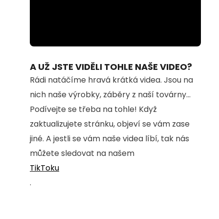
Loaded
:
Unmute
59.45%
A UŽ JSTE VIDĚLI TOHLE NAŠE VIDEO?
Rádi natáčíme hravá krátká videa. Jsou na
nich naše výrobky, záběry z naší továrny...
Podívejte se třeba na tohle! Když
zaktualizujete stránku, objeví se vám zase
jiné. A jestli se vám naše videa líbí, tak nás
můžete sledovat na našem
TikToku
.