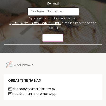
E-mail
Vyplněním e-mailu souhlasíte se
zpracováním osobních údajů
a zasíláním obchodních
sdělení.
ODESLAT
OBRAŤTE SE NA NÁS
obchod@vymalujsisam.cz
Napište nám na WhatsApp