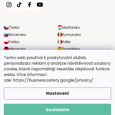
Česko
Maďarsko
Slovensko
Rumunsko
Polsko
Itálie
Německo
Španělsko
Velká Británie
Rakousko
Tento web používá k poskytování služeb,
personalizaci reklam a analýze návštěvnosti soubory
cookie, které napomáhají neustále zlepšovat funkce
SPOLEHLIVÉ MOŽNOSTI DOPRAVY
webu. Více informací
zde: https://business.safety.google/privacy/
BEZPEČNÉ MOŽNOSTI PLATBY
Nastavení
Souhlasím
Copyright 2026
Vymalujsisam.cz
. Všechna práva vyhrazena.