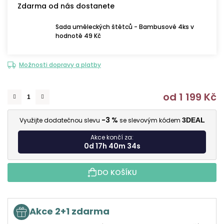
Zdarma od nás dostanete
Sada uměleckých štětců - Bambusové 4ks v
hodnotě 49 Kč
Možnosti dopravy a platby
od
1 199 Kč
M
-3 %
Využijte dodatečnou slevu
se slevovým kódem
3DEAL
Akce končí za:
0d 17h 40m 33s
DO KOŠÍKU
Akce 2+1 zdarma