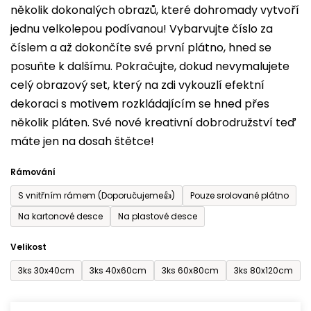
několik dokonalých obrazů, které dohromady vytvoří
je
jednu velkolepou podívanou! Vybarvujte číslo za
0,0
číslem a až dokončíte své první plátno, hned se
z
posuňte k dalšímu. Pokračujte, dokud nevymalujete
5
celý obrazový set, který na zdi vykouzlí efektní
hvězdiček.
dekoraci s motivem rozkládajícím se hned přes
několik pláten. Své nové kreativní dobrodružství teď
máte jen na dosah štětce!
Rámování
S vnitřním rámem (Doporučujeme👍)
Pouze srolované plátno
Na kartonové desce
Na plastové desce
Velikost
3ks 30x40cm
3ks 40x60cm
3ks 60x80cm
3ks 80x120cm