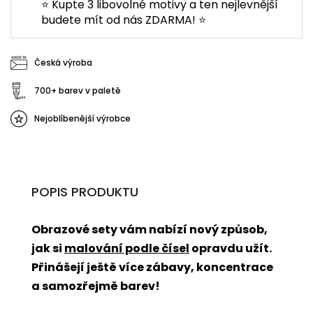
⭐ Kupte 3 libovolné motivy a ten nejlevnější
budete mít od nás ZDARMA! ⭐
Česká výroba
700+ barev v paletě
Nejoblíbenější výrobce
POPIS PRODUKTU
Obrazové sety vám nabízí nový způsob,
jak si
malování podle čísel
opravdu užít.
Přinášejí ještě více zábavy, koncentrace
a samozřejmě barev!