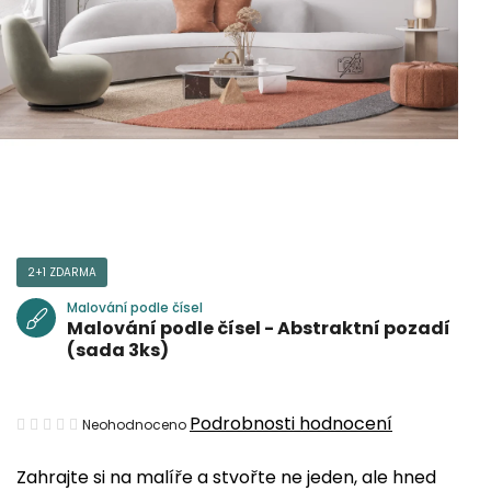
2+1 ZDARMA
Malování podle čísel
Malování podle čísel - Abstraktní pozadí
(sada 3ks)
Průměrné
Podrobnosti hodnocení
Neohodnoceno
hodnocení
Zahrajte si na malíře a stvořte ne jeden, ale hned
produktu