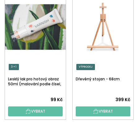
3 + 1
VÝPRODEJ
Lesklý lak pro hotový obraz
Dřevěný stojan - 68cm
50ml (malování podle čísel,
tečkování)
Průměrné
99 Kč
399 Kč
hodnocení
VYBRAT
VYBRAT
produktu
je
5,0
Z
z
Á