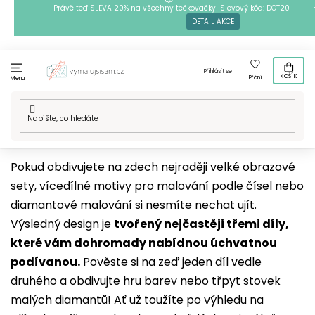
Přejít
Právě teď SLEVA 20% na všechny tečkovačky! Slevový kód: DOT20
DETAIL AKCE
na
obsah
Přihlásit se
KOŠÍK
Přání
Menu
Domů
/
Vícedílné motivy
Pokud obdivujete na zdech nejraději velké obrazové
sety, vícedílné motivy pro malování podle čísel nebo
diamantové malování si nesmíte nechat ujít.
Výsledný design je
tvořený nejčastěji třemi díly,
které vám dohromady nabídnou úchvatnou
podívanou.
Pověste si na zeď jeden díl vedle
druhého a obdivujte hru barev nebo třpyt stovek
malých diamantů! Ať už toužíte po výhledu na