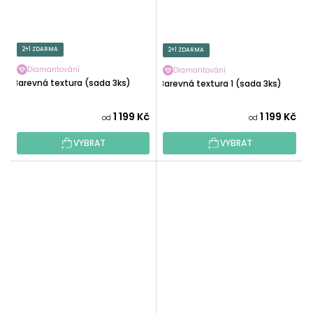
2+1 ZDARMA
2+1 ZDARMA
Diamantování
Diamantování
Barevná textura (sada 3ks)
Barevná textura 1 (sada 3ks)
1 199 Kč
1 199 Kč
od
od
VYBRAT
VYBRAT