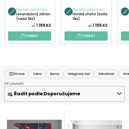
Malování podle čísel
Malování podle čísel
Levandulový záhon
Horská chata (sada
(sada 3ks)
3ks)
1 199 Kč
1 199 Kč
od
od
VYBRAT
VYBRAT
Filtrace
Cena
Barva
Designový styl
Náročnost
Ori
347 produktů
Ř
Řadit podle:
Doporučujeme
A
Z
E
V
N
Ý
Í
P