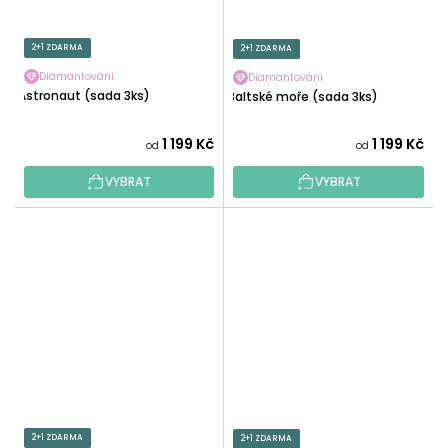
2+1 ZDARMA
2+1 ZDARMA
Diamantování
Diamantování
Astronaut (sada 3ks)
Baltské moře (sada 3ks)
1 199 Kč
1 199 Kč
od
od
VYBRAT
VYBRAT
2+1 ZDARMA
2+1 ZDARMA