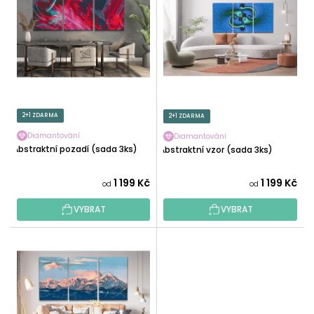
P
I
R
S
O
P
D
R
U
O
K
D
T
U
2+1 ZDARMA
2+1 ZDARMA
Ů
K
Diamantování
Diamantování
T
Abstraktní pozadí (sada 3ks)
Abstraktní vzor (sada 3ks)
Ů
1 199 Kč
1 199 Kč
od
od
VYBRAT
VYBRAT