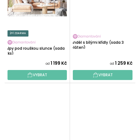
2+1 ZDARMA
Diamantování
Anděl s bílými křídly (sada 3
Diamantování
pláten)
Alpy pod rouškou slunce (sada
3ks)
1 199 Kč
1 259 Kč
od
od
VYBRAT
VYBRAT