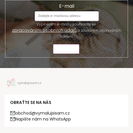
E-mail
Vyplněním e-mailu souhlasíte se
zpracováním osobních údajů
a zasíláním obchodních
sdělení.
ODESLAT
OBRAŤTE SE NA NÁS
obchod@vymalujsisam.cz
Napište nám na WhatsApp