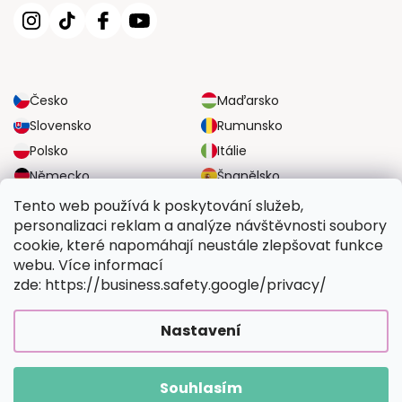
Česko
Maďarsko
Slovensko
Rumunsko
Polsko
Itálie
Německo
Španělsko
Velká Británie
Rakousko
Tento web používá k poskytování služeb,
personalizaci reklam a analýze návštěvnosti soubory
cookie, které napomáhají neustále zlepšovat funkce
SPOLEHLIVÉ MOŽNOSTI DOPRAVY
webu. Více informací
zde: https://business.safety.google/privacy/
BEZPEČNÉ MOŽNOSTI PLATBY
Nastavení
Souhlasím
Copyright 2026
Vymalujsisam.cz
. Všechna práva vyhrazena.