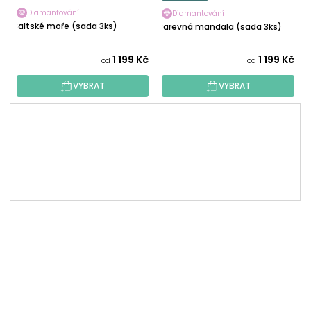
Diamantování
Diamantování
Baltské moře (sada 3ks)
Barevná mandala (sada 3ks)
1 199 Kč
1 199 Kč
od
od
VYBRAT
VYBRAT