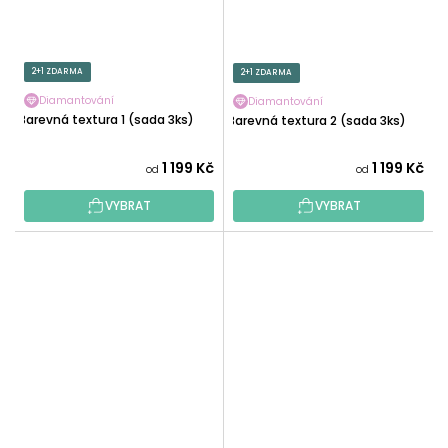
2+1 ZDARMA
2+1 ZDARMA
Diamantování
Diamantování
Barevná textura 1 (sada 3ks)
Barevná textura 2 (sada 3ks)
1 199 Kč
1 199 Kč
od
od
VYBRAT
VYBRAT