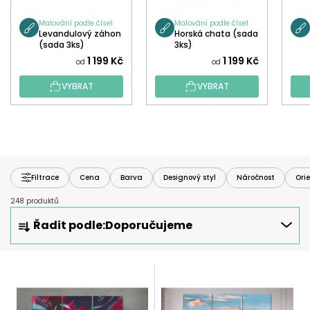
Malování podle čísel
Malování podle čísel
Levandulový záhon
Horská chata (sada
(sada 3ks)
3ks)
1 199 Kč
1 199 Kč
od
od
VYBRAT
VYBRAT
Filtrace
Cena
Barva
Designový styl
Náročnost
Ori
248 produktů
Ř
Řadit podle:
Doporučujeme
A
Z
E
V
N
Ý
Í
P