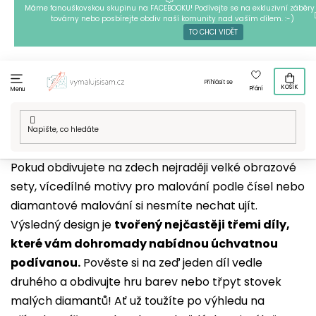
Přejít
Máme fanouškovskou skupinu na FACEBOOKU! Podívejte se na exkluzivní záběry 
továrny nebo posbírejte obdiv naší komunity nad vaším dílem. :-)
na
TO CHCI VIDĚT
obsah
Přihlásit se
KOŠÍK
Přání
Menu
Domů
/
Vícedílné motivy
Pokud obdivujete na zdech nejraději velké obrazové
sety, vícedílné motivy pro malování podle čísel nebo
diamantové malování si nesmíte nechat ujít.
Výsledný design je
tvořený nejčastěji třemi díly,
které vám dohromady nabídnou úchvatnou
podívanou.
Pověste si na zeď jeden díl vedle
druhého a obdivujte hru barev nebo třpyt stovek
malých diamantů! Ať už toužíte po výhledu na