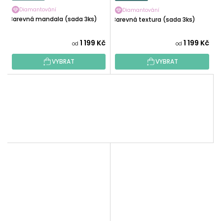
Diamantování
Diamantování
Barevná mandala (sada 3ks)
Barevná textura (sada 3ks)
1 199 Kč
1 199 Kč
od
od
VYBRAT
VYBRAT