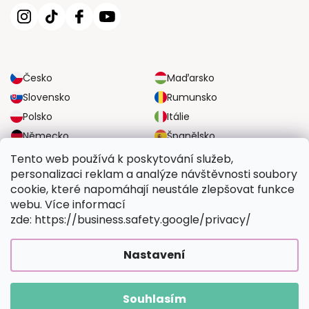
Česko
Maďarsko
Slovensko
Rumunsko
Polsko
Itálie
Německo
Španělsko
Velká Británie
Rakousko
Tento web používá k poskytování služeb,
personalizaci reklam a analýze návštěvnosti soubory
cookie, které napomáhají neustále zlepšovat funkce
SPOLEHLIVÉ MOŽNOSTI DOPRAVY
webu. Více informací
zde: https://business.safety.google/privacy/
BEZPEČNÉ MOŽNOSTI PLATBY
Nastavení
Souhlasím
Copyright 2026
Vymalujsisam.cz
. Všechna práva vyhrazena.