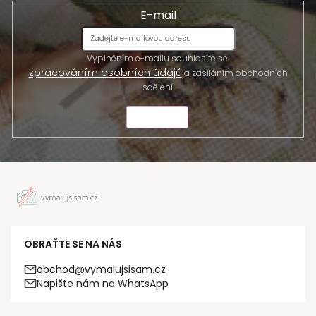
E-mail
Vyplněním e-mailu souhlasíte se
zpracováním osobních údajů
a zasíláním obchodních
sdělení.
ODESLAT
OBRAŤTE SE NA NÁS
obchod@vymalujsisam.cz
Napište nám na WhatsApp