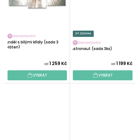
2+1 ZDARMA
Diamantování
Anděl s bílými křídly (sada 3
Diamantování
pláten)
Astronaut (sada 3ks)
1 259 Kč
1 199 Kč
od
od
VYBRAT
VYBRAT