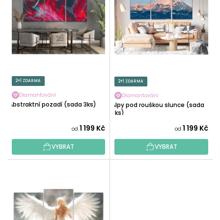
P
I
R
S
O
P
D
R
U
O
K
D
T
U
2+1 ZDARMA
2+1 ZDARMA
Ů
K
Diamantování
Diamantování
T
Abstraktní pozadí (sada 3ks)
Alpy pod rouškou slunce (sada
Ů
3ks)
1 199 Kč
1 199 Kč
od
od
VYBRAT
VYBRAT