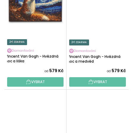
2+1 ZDARMA
2+1 ZDARMA
Diamantování
Diamantování
Vincent Van Gogh - Hvězdná
Vincent Van Gogh - Hvězdná
noc a liška
noc a medvěd
579 Kč
579 Kč
od
od
VYBRAT
VYBRAT