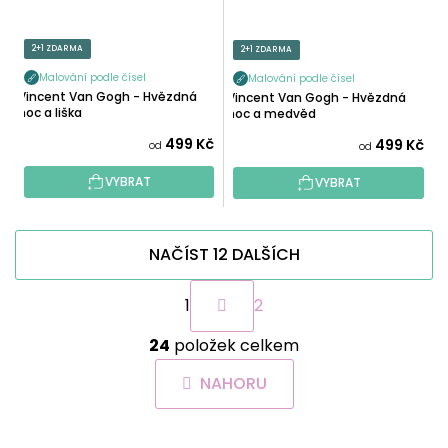
2+1 ZDARMA
2+1 ZDARMA
Malování podle čísel
Malování podle čísel
Vincent Van Gogh - Hvězdná
Vincent Van Gogh - Hvězdná
noc a liška
noc a medvěd
499 Kč
499 Kč
od
od
VYBRAT
VYBRAT
NAČÍST 12 DALŠÍCH
S
1
2
t
r
O
á
24
položek celkem
v
n
l
k
NAHORU
á
o
d
v
a
á