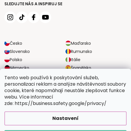
SLEDUJTE NÁS A INSPIRUJ SE
Česko
Maďarsko
Slovensko
Rumunsko
Polsko
Itálie
Německo
Španělsko
Velká Británie
Rakousko
Tento web používá k poskytování služeb,
personalizaci reklam a analýze návštěvnosti soubory
cookie, které napomáhají neustále zlepšovat funkce
SPOLEHLIVÉ MOŽNOSTI DOPRAVY
webu. Více informací
zde: https://business.safety.google/privacy/
BEZPEČNÉ MOŽNOSTI PLATBY
Nastavení