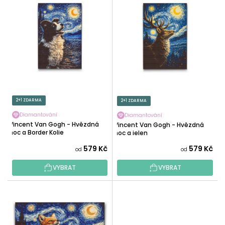
Ý
Í
P
P
I
R
S
O
P
D
R
U
O
K
D
T
U
2+1 ZDARMA
2+1 ZDARMA
Ů
K
Diamantování
Diamantování
T
Vincent Van Gogh - Hvězdná
Vincent Van Gogh - Hvězdná
noc a Border Kolie
Ů
noc a jelen
579 Kč
579 Kč
od
od
VYBRAT
VYBRAT