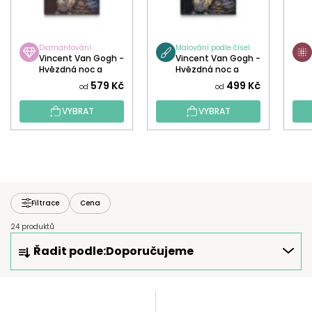
Diamantování
Malování podle čísel
Vincent Van Gogh -
Vincent Van Gogh -
Hvězdná noc a
Hvězdná noc a
Border Kolie
Border Kolie
579 Kč
499 Kč
od
od
VYBRAT
VYBRAT
Filtrace
Cena
24 produktů
Ř
Řadit podle:
Doporučujeme
A
Z
E
V
N