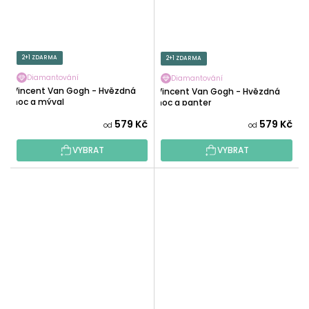
2+1 ZDARMA
2+1 ZDARMA
Diamantování
Diamantování
Vincent Van Gogh - Hvězdná
Vincent Van Gogh - Hvězdná
noc a mýval
noc a panter
579 Kč
579 Kč
od
od
VYBRAT
VYBRAT