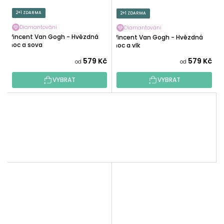
2+1 ZDARMA
2+1 ZDARMA
Diamantování
Diamantování
Vincent Van Gogh - Hvězdná
Vincent Van Gogh - Hvězdná
noc a sova
noc a vlk
579 Kč
579 Kč
od
od
VYBRAT
VYBRAT