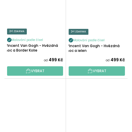
2+1 ZDARMA
2+1 ZDARMA
Malování podle čísel
Malování podle čísel
Vincent Van Gogh - Hvězdná
Vincent Van Gogh - Hvězdná
noc a Border Kolie
noc a jelen
499 Kč
499 Kč
od
od
VYBRAT
VYBRAT