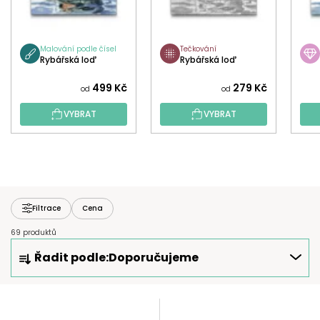
Malování podle čísel
Tečkování
Rybářská loď
Rybářská loď
499 Kč
279 Kč
od
od
VYBRAT
VYBRAT
Filtrace
Cena
69 produktů
Ř
Řadit podle:
Doporučujeme
A
Z
E
V
N