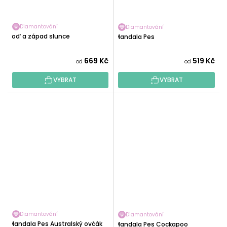
Diamantování
Diamantování
Loď a západ slunce
Mandala Pes
669 Kč
519 Kč
od
od
VYBRAT
VYBRAT
Diamantování
Diamantování
Mandala Pes Australský ovčák
Mandala Pes Cockapoo