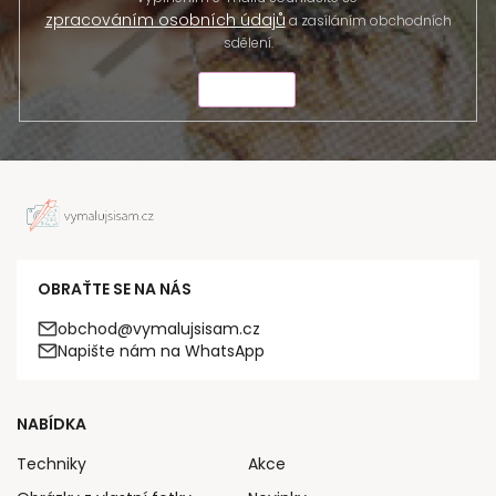
zpracováním osobních údajů
a zasíláním obchodních
sdělení.
ODESLAT
OBRAŤTE SE NA NÁS
obchod@vymalujsisam.cz
Napište nám na WhatsApp
NABÍDKA
Techniky
Akce