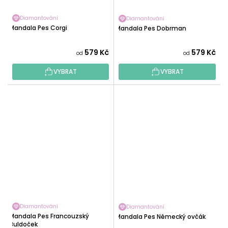
Diamantování
Diamantování
Mandala Pes Corgi
Mandala Pes Dobrman
579 Kč
579 Kč
od
od
VYBRAT
VYBRAT
Diamantování
Diamantování
Mandala Pes Francouzský
Mandala Pes Německý ovčák
Buldoček