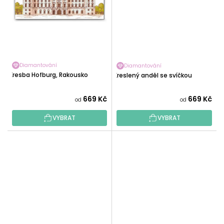
Diamantování
Diamantování
Kresba Hofburg, Rakousko
Kreslený anděl se svíčkou
669 Kč
669 Kč
od
od
VYBRAT
VYBRAT