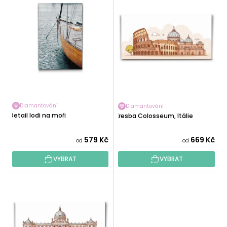
Ý
Í
P
P
I
R
S
O
P
D
R
U
O
K
D
T
U
Ů
Diamantování
Diamantování
K
Detail lodi na moři
Kresba Colosseum, Itálie
T
Ů
579 Kč
669 Kč
od
od
VYBRAT
VYBRAT