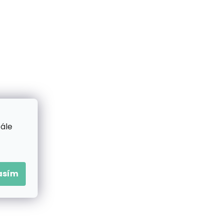
tále
asím