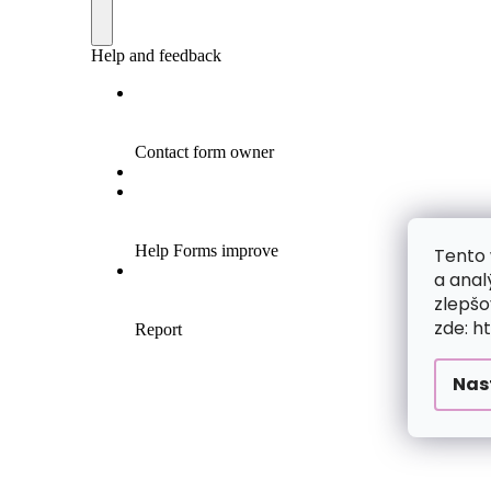
Tento 
a anal
zlepšo
zde: h
Nas