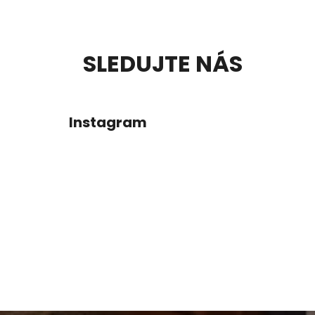
Z
SLEDUJTE NÁS
Á
P
Instagram
A
T
Í