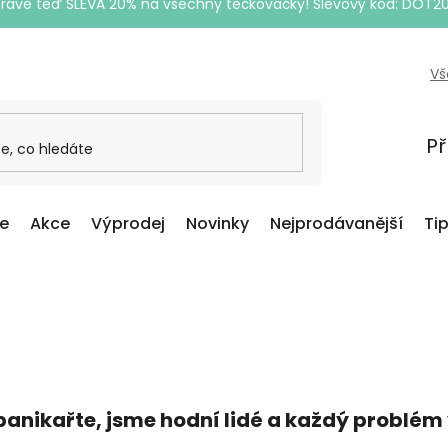
Právě teď SLEVA 20% na všechny tečkovačky! Slevový kód: DOT2
Vš
Př
ce
Akce
Výprodej
Novinky
Nejprodávanější
Ti
panikařte, jsme hodní lidé a každý problém 