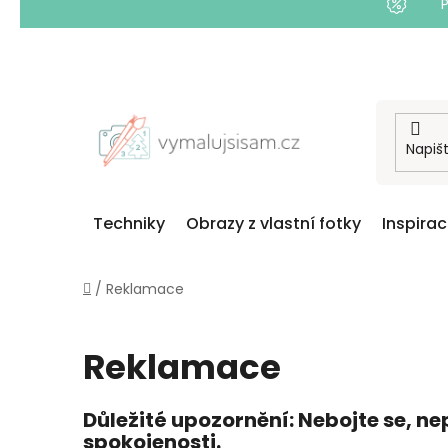
Přejít
na
obsah
Techniky
Obrazy z vlastní fotky
Inspira
Domů
/
Reklamace
Reklamace
Důležité upozornění: Nebojte se, ne
spokojenosti.