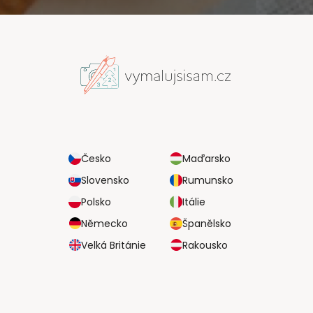
Česko
Maďarsko
Slovensko
Rumunsko
Polsko
Itálie
Německo
Španělsko
Velká Británie
Rakousko