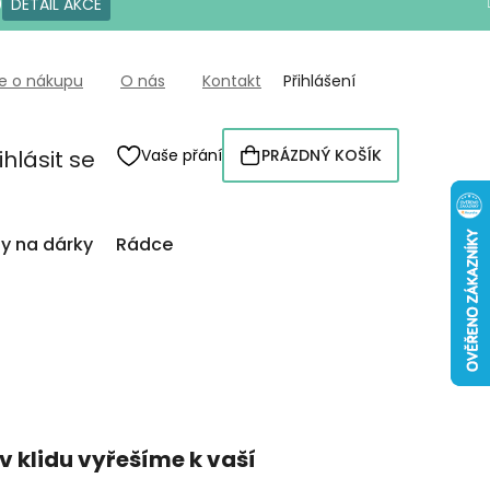
0
DETAIL AKCE
e o nákupu
O nás
Kontakt
Přihlášení
ihlásit se
Vaše přání
PRÁZDNÝ KOŠÍK
NÁKUPNÍ
KOŠÍK
py na dárky
Rádce
v klidu vyřešíme k vaší