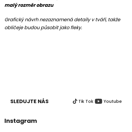
malý rozměr obrazu
Grafický návrh nezaznamená detaily v tváři, takže
obličeje budou působit jako fleky.
Z
Á
P
SLEDUJTE NÁS
Tik Tok
Youtube
A
T
Í
Instagram