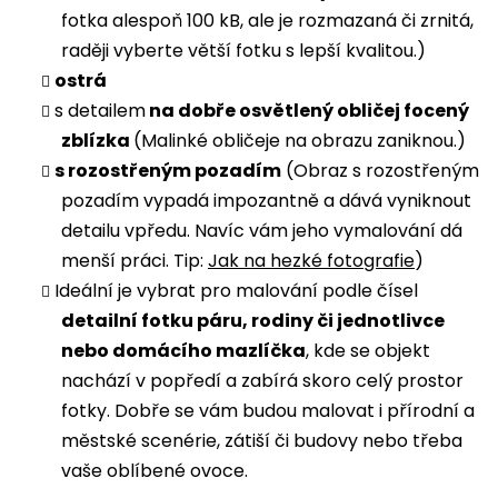
fotka alespoň 100 kB, ale je rozmazaná či zrnitá,
raději vyberte větší fotku s lepší kvalitou.)
ostrá
s detailem
na dobře osvětlený obličej focený
zblízka
(Malinké obličeje na obrazu zaniknou.)
s rozostřeným pozadím
(Obraz s rozostřeným
pozadím vypadá impozantně a dává vyniknout
detailu vpředu. Navíc vám jeho vymalování dá
menší práci. Tip:
Jak na hezké fotografie
)
Ideální je vybrat pro malování podle čísel
detailní fotku páru, rodiny či jednotlivce
nebo domácího mazlíčka
, kde se objekt
nachází v popředí a zabírá skoro celý prostor
fotky. Dobře se vám budou malovat i přírodní a
městské scenérie, zátiší či budovy nebo třeba
vaše oblíbené ovoce.