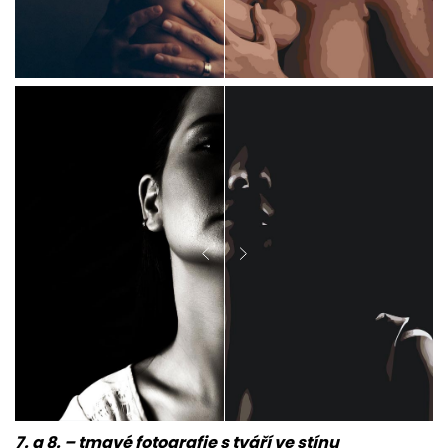
7. a 8. – tmavé fotografie s tváří ve stínu