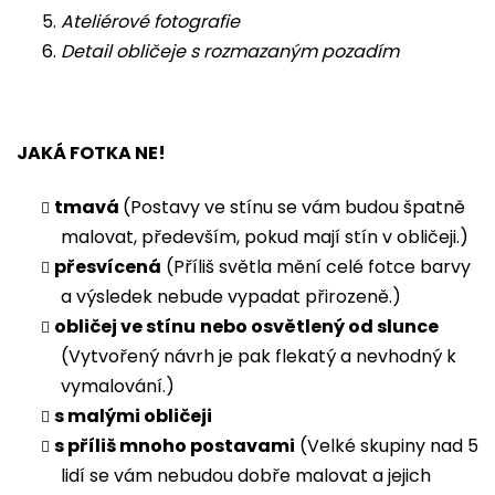
Ateliérové fotografie
Detail obličeje s rozmazaným pozadím
JAKÁ FOTKA NE!
tmavá
(Postavy ve stínu se vám budou špatně
malovat, především, pokud mají stín v obličeji.)
přesvícená
(Příliš světla mění celé fotce barvy
a výsledek nebude vypadat přirozeně.)
obličej ve stínu
nebo osvětlený od slunce
(Vytvořený návrh je pak flekatý a nevhodný k
vymalování.)
s malými obličeji
s příliš mnoho postavami
(Velké skupiny nad 5
lidí se vám nebudou dobře malovat a jejich