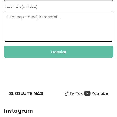
Poznámka (volitelné)
Odeslat
Z
Á
P
SLEDUJTE NÁS
Tik Tok
Youtube
A
T
Í
Instagram