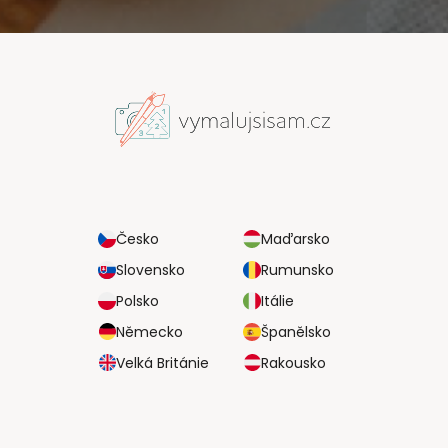
Česko
Maďarsko
Slovensko
Rumunsko
Polsko
Itálie
Německo
Španělsko
Velká Británie
Rakousko