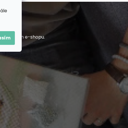
tále
h na našem e-shopu.
asím