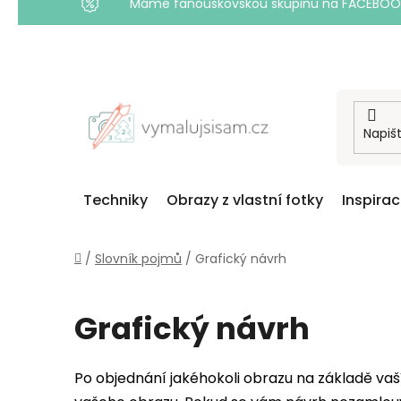
Máme fanouškovskou skupinu na FACEBOOKU! 
Přejít
na
obsah
Techniky
Obrazy z vlastní fotky
Inspira
Domů
/
Slovník pojmů
/
Grafický návrh
Grafický návrh
Po objednání jakéhokoli obrazu na základě vaší