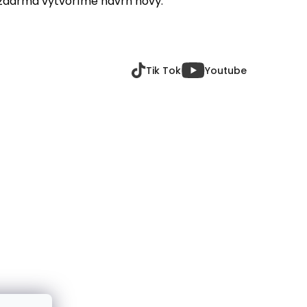
 zdarma vytvoříme návrh nový.
Tik Tok
Youtube