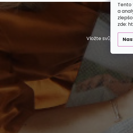
Tento 
a anal
zlepšo
zde: h
Vložte svůj e-mail
Nas