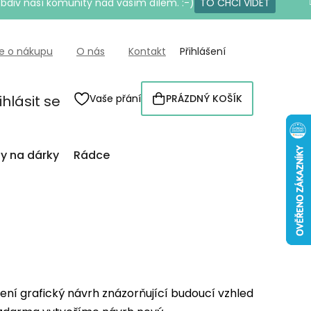
bdiv naší komunity nad vaším dílem. :-)
TO CHCI VIDĚT
e o nákupu
O nás
Kontakt
Přihlášení
ihlásit se
Vaše přání
PRÁZDNÝ KOŠÍK
NÁKUPNÍ
KOŠÍK
py na dárky
Rádce
lení grafický návrh znázorňující budoucí vzhled