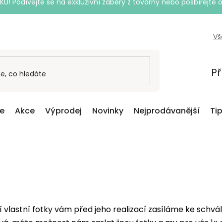
Podívejte se na exkluzivní záběry z továrny nebo posbírejte o
Vš
Př
ce
Akce
Výprodej
Novinky
Nejprodávanější
Ti
 vlastní fotky vám před jeho realizací zasíláme ke schvá