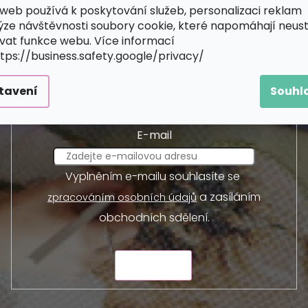
web používá k poskytování služeb, personalizaci reklam
ýze návštěvnosti soubory cookie, které napomáhají neus
vat funkce webu. Více informací
ttps://business.safety.google/privacy/
Odebírat newsletter
 a my vám budeme zasílat informace o nových produktec
tavení
Souhl
E-mail
Vyplněním e-mailu souhlasíte se
a zasíláním
zpracováním osobních údajů
obchodních sdělení.
ODESLAT