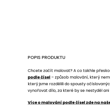
POPIS PRODUKTU
Chcete začít malovat? A co takhle přeskoč
podle čísel
­­– způsob malování, který nem
který jsme rozdělili do spousty očíslovan
vynořovat dílo, za které by se nestyděl an
Více o malování podle čísel zde na naš