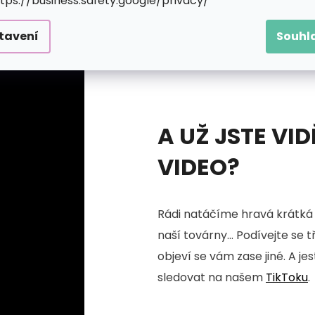
ttps://business.safety.google/privacy/
tavení
Souhl
A UŽ JSTE VID
VIDEO?
Rádi natáčíme hravá krátká 
naší továrny... Podívejte se 
objeví se vám zase jiné. A je
sledovat na našem
TikToku
.