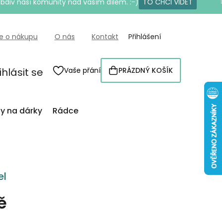
bdiv naší komunity nad vaším dílem. :-)
TO CHCI VIDĚT
e o nákupu
O nás
Kontakt
Přihlášení
ihlásit se
Vaše přání
PRÁZDNÝ KOŠÍK
NÁKUPNÍ
KOŠÍK
py na dárky
Rádce
el
ě