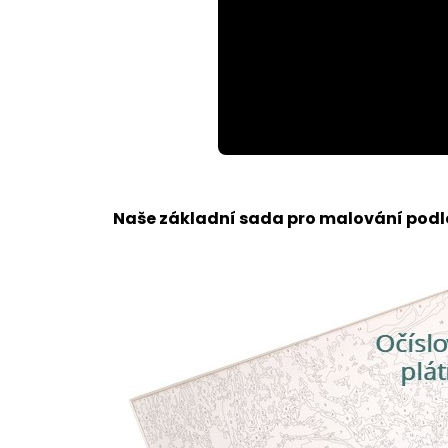
Loaded
:
Unmute
100.00%
Naše základní sada pro malování podle