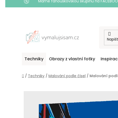
Máme fanouškovskou skupinu na FACEBOOKU! 
Přejít
na
obsah
Techniky
Obrazy z vlastní fotky
Inspira
Domů
/
Techniky
/
Malování podle čísel
/
Malování podle