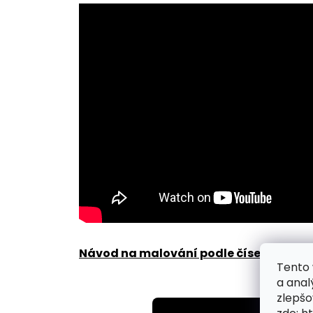
Návod na malování podle čísel zde
.
Tento 
a anal
zlepšo