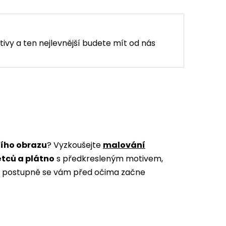
tivy a ten nejlevnější budete mít od nás
ního obrazu
? Vyzkoušejte
malování
ětců a plátno
s předkresleným motivem,
m a postupně se vám před očima začne