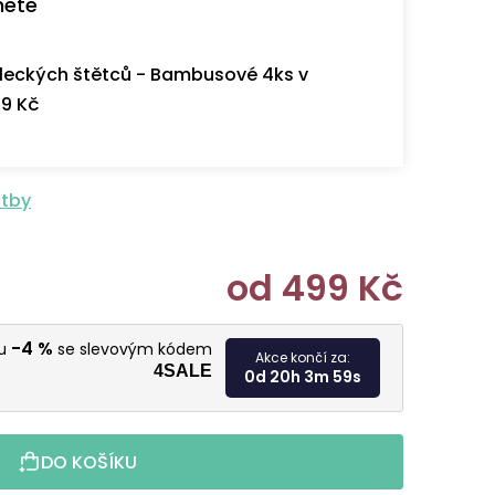
nete
eckých štětců - Bambusové 4ks v
9 Kč
atby
od
499 Kč
Měrná cen
-4 %
vu
se slevovým kódem
Akce končí za:
4SALE
0d 20h 3m 58s
DO KOŠÍKU