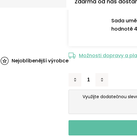
Zdarma od nás dosta
Sada uměl
hodnotě 4
Možnosti dopravy a pl
Nejoblíbenější výrobce
Využijte dodatečnou sle