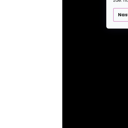
zde: h
Nas