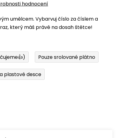
robnosti hodnocení
vým umělcem. Vybarvuj číslo za číslem a
az, který máš právě na dosah štětce!
učujeme👍)
Pouze srolované plátno
a plastové desce