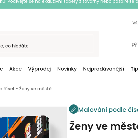
Podívejte se na exkluzivní záběry z továrny nebo posbírejte o
Vš
Př
ce
Akce
Výprodej
Novinky
Nejprodávanější
Ti
 čísel - Ženy ve městě
Malování podle čís
Ženy ve měst