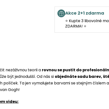
Akce 2+1 zdarma
⭐ Kupte 3 libovolné mo
ZDARMA! ⭐
it nezáživnou teorii a
rovnou se pustit do profesionál
ůže být jednodušší. Od nás si
objednáte sadu barev, št
ých políček. Ta jen vymalujete barvami se stejným čísle
i van Gogh!
em videu: