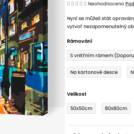
Průměrné
Neohodnoceno
Pod
hodnocení
Nyní se můžeš stát opravdo
produktu
vytvoř nezapomenutelný obr
je
0,0
Rámování
z
5
S vnitřním rámem (Dopor
hvězdiček.
Na kartonové desce
N
Velikost
50x50cm
80x80cm