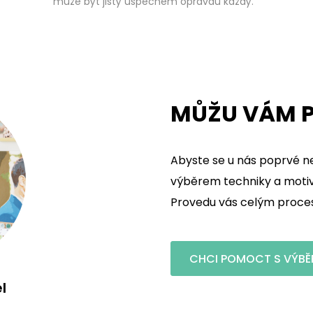
může být jistý úspěchem opravdu každý.
MŮŽU VÁM P
Abyste se u nás poprvé ne
výběrem techniky a motivu
Provedu vás celým procese
CHCI POMOCT S VÝBĚ
l