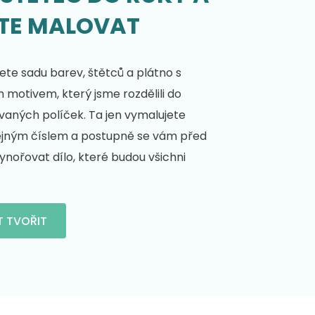
TE MALOVAT
te sadu barev, štětců a plátno s
motivem, který jsme rozdělili do
vaných políček. Ta jen vymalujete
ejným číslem a postupně se vám před
nořovat dílo, které budou všichni
T TVOŘIT