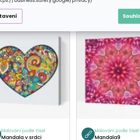
ttps://business.safety.google/privacy/
tavení
Souhl
Malování podle čísel
Malování podle čísel
Mandala v srdci
Mandala9