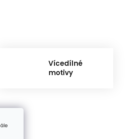
Vícedílné
motivy
tále