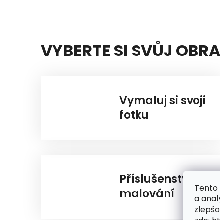
VYBERTE SI SVŮJ OBR
Vymaluj si svoji
fotku
Příslušenství k
Tento 
malování
a anal
zlepšo