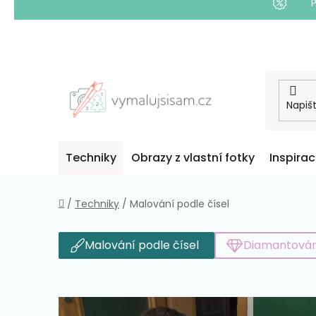
Přejít
na
obsah
Techniky
Obrazy z vlastní fotky
Inspira
Domů
/
Techniky
/
Malování podle čísel
Malování podle čísel
Diamantován