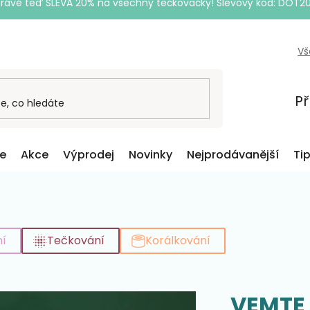
Právě teď SLEVA 20% na všechny tečkovačky! Slevový kód: DOT2
Vš
Př
ce
Akce
Výprodej
Novinky
Nejprodávanější
Ti
í
Tečkování
Korálkování
VEMTE 