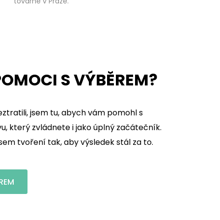
továrně v Praze.
OMOCI S VÝBĚREM?
ztratili, jsem tu, abych vám pomohl s
, který zvládnete i jako úplný začátečník.
m tvoření tak, aby výsledek stál za to.
REM