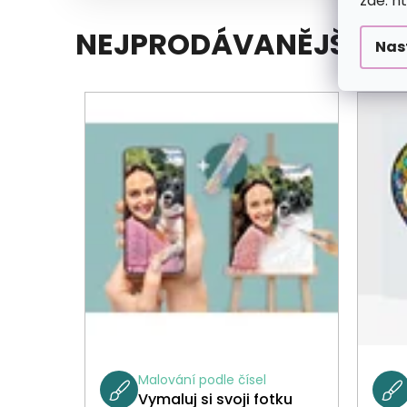
zde: h
NEJPRODÁVANĚJŠÍ
Nas
Malování podle čísel
Vymaluj si svoji fotku