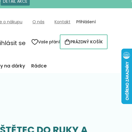
0
DETAIL AKCE
e o nákupu
O nás
Kontakt
Přihlášení
ihlásit se
Vaše přání
PRÁZDNÝ KOŠÍK
NÁKUPNÍ
KOŠÍK
py na dárky
Rádce
ŠTĚTEC DO RUKY A