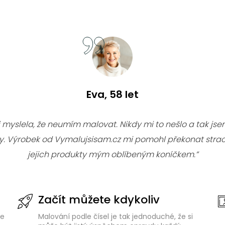
Eva, 58 let
i myslela, že neumím malovat. Nikdy mi to nešlo a tak jsem
ky. Výrobek od Vymalujsisam.cz mi pomohl překonat strac
jejich produkty mým oblíbeným koníčkem.”
Začít můžete kdykoliv
de
Malování podle čísel je tak jednoduché, že si