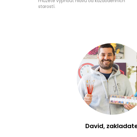
můžete vypnout hlavu od každodenních
starostí.
David, zakladate