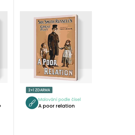
Z
E
N
Í
P
R
O
2+1 ZDARMA
D
Malování podle čísel
o
A poor relation
U
K