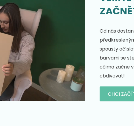
ZAČNĚ
Od nás dostane
předkresleným 
spousty očíslo
barvami se st
očima začne vy
obdivovat!
CHCI ZAČÍ