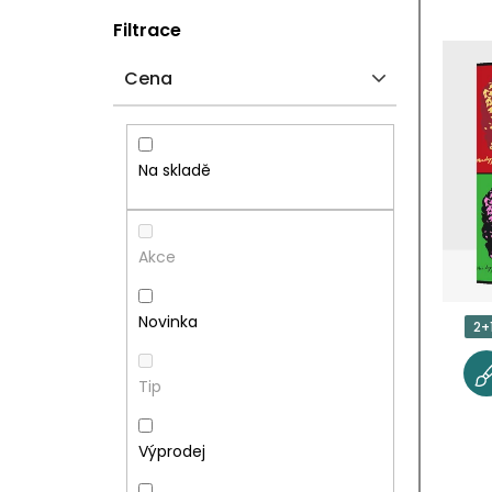
P
V
Filtrace
O
Ý
Cena
S
P
T
I
Na skladě
R
S
A
P
Akce
N
R
Novinka
2+
N
O
Tip
Í
D
P
U
Výprodej