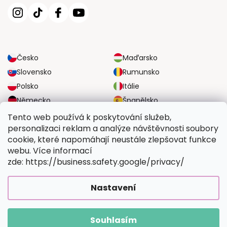
Česko
Maďarsko
Slovensko
Rumunsko
Polsko
Itálie
Německo
Španělsko
Velká Británie
Rakousko
Tento web používá k poskytování služeb,
personalizaci reklam a analýze návštěvnosti soubory
cookie, které napomáhají neustále zlepšovat funkce
SPOLEHLIVÉ MOŽNOSTI DOPRAVY
webu. Více informací
zde: https://business.safety.google/privacy/
BEZPEČNÉ MOŽNOSTI PLATBY
Nastavení
Souhlasím
Copyright 2026
Vymalujsisam.cz
. Všechna práva vyhrazena.