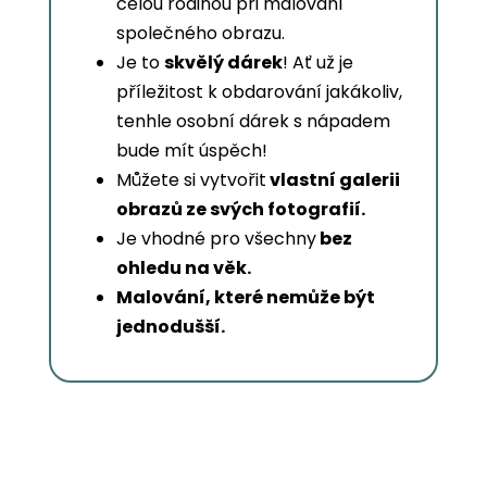
celou rodinou při malování
společného obrazu.
Je to
skvělý dárek
! Ať už je
příležitost k obdarování jakákoliv,
tenhle osobní dárek s nápadem
bude mít úspěch!
Můžete si vytvořit
vlastní galerii
obrazů ze svých fotografií.
Je vhodné pro všechny
bez
ohledu na věk.
Malování, které nemůže být
jednodušší.