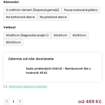
Rámování
5
S vnitřním rámem (Doporučujeme👍)
Pouze srolované plátno
hvězdiček.
Na kartonové desce
Na plastové desce
Velikost
60x80cm (Nejprodávanější⭐)
30x40cm
40x50cm
80x100cm
Zdarma od nás dostanete
Sada uměleckých štětců - Bambusové 4ks v
hodnotě 49 Kč
Možnosti dopravy a platby
od
469 Kč