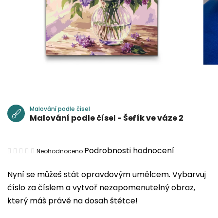
Malování podle čísel
Malování podle čísel - Šeřík ve váze 2
Průměrné
Podrobnosti hodnocení
Neohodnoceno
hodnocení
Nyní se můžeš stát opravdovým umělcem. Vybarvuj
produktu
číslo za číslem a vytvoř nezapomenutelný obraz,
je
který máš právě na dosah štětce!
0,0
z