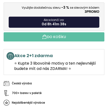
M
-3 %
Využijte dodatečnou slevu
se slevovým kódem
3PROMO
Akce končí za:
0d 8h 41m 37s
DO KOŠÍKU
Akce 2+1 zdarma
⭐ Kupte 3 libovolné motivy a ten nejlevnější
budete mít od nás ZDARMA! ⭐
Česká výroba
700+ barev v paletě
Nejoblíbenější výrobce