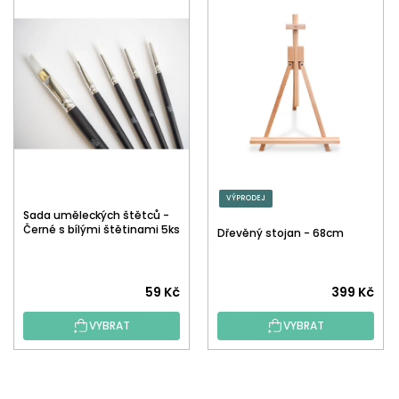
VÝPRODEJ
Sada uměleckých štětců -
Černé s bílými štětinami 5ks
Dřevěný stojan - 68cm
59 Kč
399 Kč
VYBRAT
VYBRAT
Z
Á