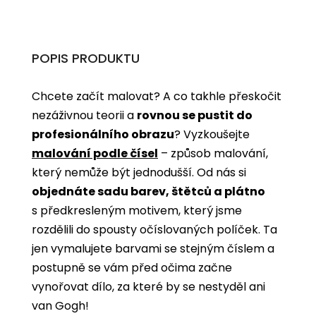
POPIS PRODUKTU
Chcete začít malovat? A co takhle přeskočit
nezáživnou teorii a
rovnou se pustit do
profesionálního obrazu
? Vyzkoušejte
malování podle čísel
­­– způsob malování,
který nemůže být jednodušší. Od nás si
objednáte sadu barev, štětců a plátno
s předkresleným motivem, který jsme
rozdělili do spousty očíslovaných políček. Ta
jen vymalujete barvami se stejným číslem a
postupně se vám před očima začne
vynořovat dílo, za které by se nestyděl ani
van Gogh!