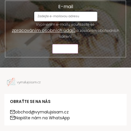
E-mail
Vyplněním e-mailu souhlasíte se
zpracováním osobních údajů
a zasíláním obchodních
sdělení.
ODESLAT
OBRAŤTE SE NA NÁS
obchod@vymalujsisam.cz
Napište nám na WhatsApp