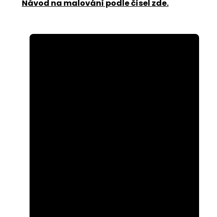
Návod na malování podle čísel zde
.