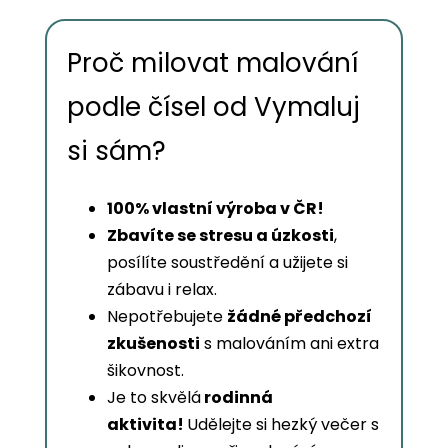
Proč milovat malování
podle čísel od Vymaluj
si sám?
100% vlastní výroba v ČR!
Zbavíte se stresu a úzkosti
,
posílíte soustředění a užijete si
zábavu i relax.
Nepotřebujete
žádné předchozí
zkušenosti
s malováním ani extra
šikovnost.
Je to skvělá
rodinná
aktivita!
Udělejte si hezký večer s