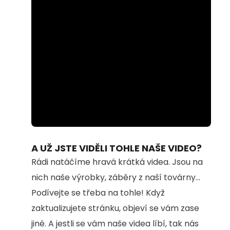
Loaded
:
Unmute
100.00%
A UŽ JSTE VIDĚLI TOHLE NAŠE VIDEO?
Rádi natáčíme hravá krátká videa. Jsou na
nich naše výrobky, záběry z naší továrny...
Podívejte se třeba na tohle! Když
zaktualizujete stránku, objeví se vám zase
jiné. A jestli se vám naše videa líbí, tak nás