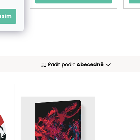
asím
Ř
Řadit podle:
Abecedně
A
Z
E
N
Í