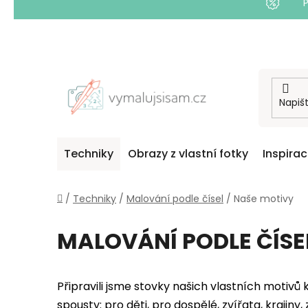
Přejít
na
obsah
Techniky
Obrazy z vlastní fotky
Inspira
Domů
/
Techniky
/
Malování podle čísel
/
Naše motivy
MALOVÁNÍ PODLE ČÍSE
Připravili jsme stovky našich vlastních motivů 
spousty:
pro děti
,
pro dospělé
,
zvířata
,
krajiny
,