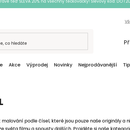
Právě teď SLEVA 20% na všechny tečkovačky! Slevový kód: DOT2
Vš
Př
ce
Akce
Výprodej
Novinky
Nejprodávanější
Ti
L
k malování podle čísel, které jsou pouze naše originály a
 ze světa filmu a spousty dalších. Projděte si naše kateg