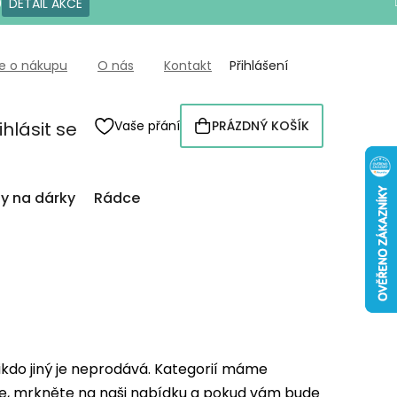
0
DETAIL AKCE
e o nákupu
O nás
Kontakt
Přihlášení
ihlásit se
Vaše přání
PRÁZDNÝ KOŠÍK
NÁKUPNÍ
KOŠÍK
py na dárky
Rádce
 nikdo jiný je neprodává. Kategorií máme
orie, mrkněte na naši nabídku a pokud vám bude