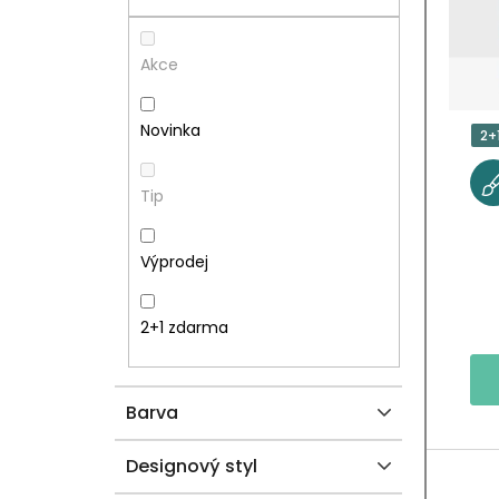
R
S
A
P
Akce
N
R
Novinka
2+
N
O
Tip
Í
D
P
U
Výprodej
A
K
2+1 zdarma
N
T
E
Ů
Barva
L
Designový styl