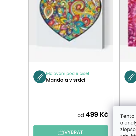
Malování podle čísel
Mandala v srdci
499 Kč
od
Tento 
a anal
zlepšo
VYBRAT