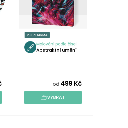
P
R
O
2+1 ZDARMA
D
Malování podle čísel
Abstraktní umění
U
K
T
č
499 Kč
od
Ů
VYBRAT