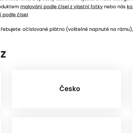
produktem
malování podle čísel z vlastní fotky
nebo nás
ko
 podle čísel
.
třebujete: očíslované plátno (volitelně napnuté na rámu
AZ
Česko