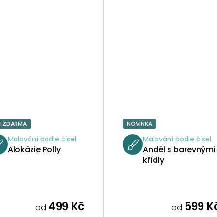
1 ZDARMA
NOVINKA
Malování podle čísel
Malování podle čísel
Alokázie Polly
Anděl s barevnými
křídly
499 Kč
599 K
od
od