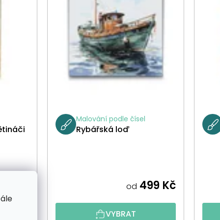
Malování podle čísel
ětináči
Rybářská loď
99 Kč
499 Kč
od
tále
VYBRAT