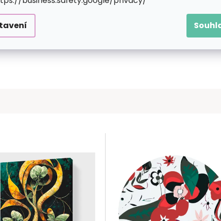
ttps://business.safety.google/privacy/
tavení
Souhl