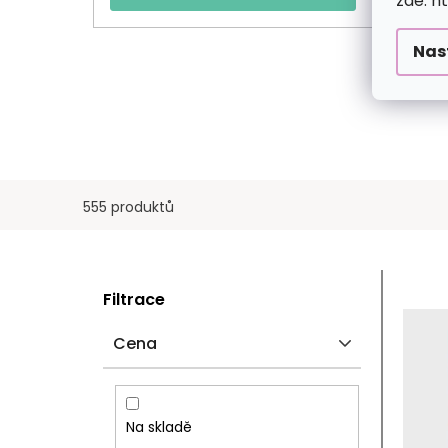
zde: h
Nas
555 produktů
P
V
Filtrace
O
Ý
Cena
S
P
T
I
Na skladě