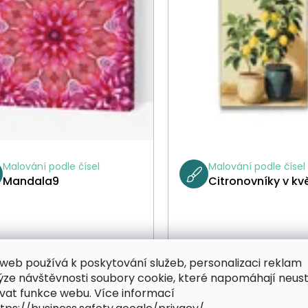
Malování podle čísel
Malování podle čísel
Mandala9
Citronovníky v kv
499 Kč
4
od
od
web používá k poskytování služeb, personalizaci reklam
ýze návštěvnosti soubory cookie, které napomáhají neus
vat funkce webu. Více informací
VYBRAT
VYBRAT