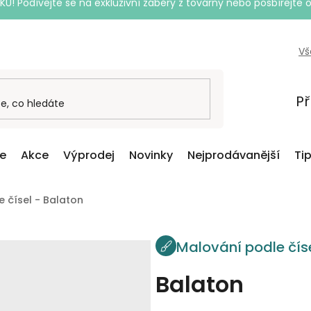
Podívejte se na exkluzivní záběry z továrny nebo posbírejte o
Vš
Př
ce
Akce
Výprodej
Novinky
Nejprodávanější
Ti
 čísel - Balaton
Malování podle čís
Balaton