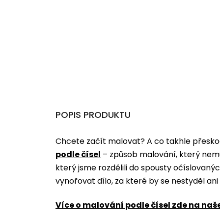
POPIS PRODUKTU
Chcete začít malovat? A co takhle přeskoč
podle čísel
­­– způsob malování, který nem
který jsme rozdělili do spousty očíslovan
vynořovat dílo, za které by se nestyděl an
Více o malování podle čísel zde na naš