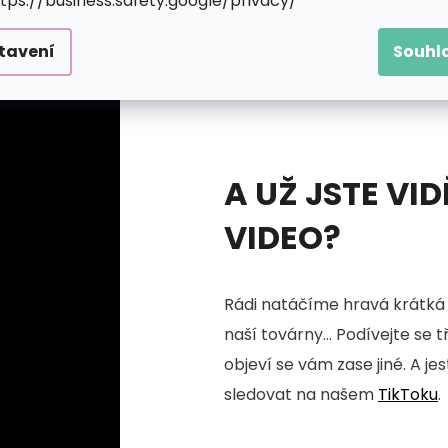
ttps://business.safety.google/privacy/
tavení
Souhl
A UŽ JSTE VID
VIDEO?
Rádi natáčíme hravá krátká 
naší továrny... Podívejte se 
objeví se vám zase jiné. A je
sledovat na našem
TikToku
.