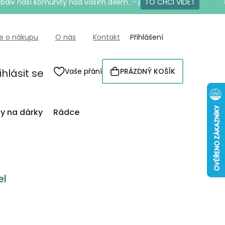
bdiv naší komunity nad vaším dílem. :-)
TO CHCI VIDĚT
e o nákupu
O nás
Kontakt
Přihlášení
ihlásit se
Vaše přání
PRÁZDNÝ KOŠÍK
NÁKUPNÍ
KOŠÍK
py na dárky
Rádce
el