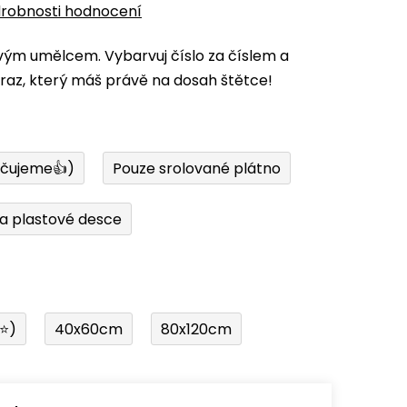
robnosti hodnocení
vým umělcem. Vybarvuj číslo za číslem a
az, který máš právě na dosah štětce!
učujeme👍)
Pouze srolované plátno
a plastové desce
í⭐)
40x60cm
80x120cm