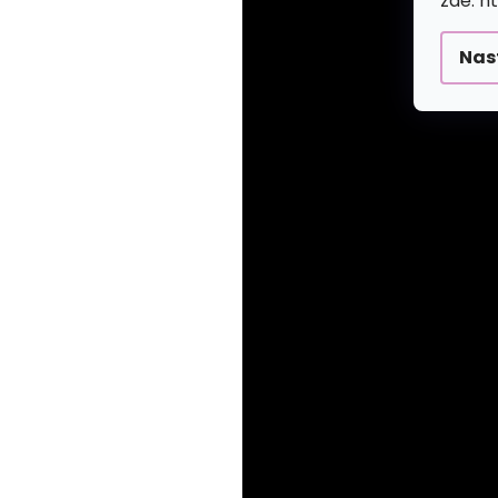
zde: h
Nas