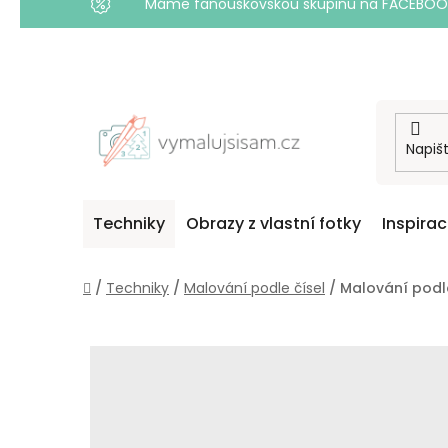
Máme fanouškovskou skupinu na FACEBOOKU! 
Přejít
na
obsah
Techniky
Obrazy z vlastní fotky
Inspira
Domů
/
Techniky
/
Malování podle čísel
/
Malování podle