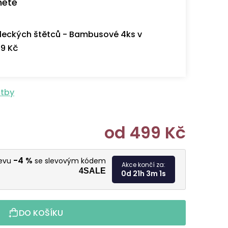
nete
eckých štětců - Bambusové 4ks v
9 Kč
atby
od
499 Kč
Měrná cen
-4 %
levu
se slevovým kódem
Akce končí za:
4SALE
0d 21h 3m 0s
DO KOŠÍKU