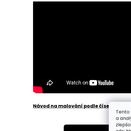
Návod na malování podle čísel zde
.
Tento 
a anal
zlepšo