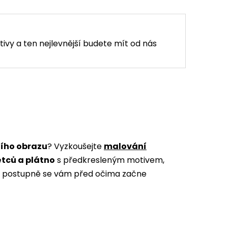
tivy a ten nejlevnější budete mít od nás
ního obrazu
? Vyzkoušejte
malování
ětců a plátno
s předkresleným motivem,
m a postupně se vám před očima začne