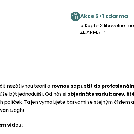
Akce 2+1 zdarma
⭐ Kupte 3 libovolné mo
ZDARMA! ⭐
it nezáživnou teorii a
rovnou se pustit do profesionál
ůže být jednodušší. Od nás si
objednáte sadu barev, št
ých políček. Ta jen vymalujete barvami se stejným čísle
i van Gogh!
em videu: