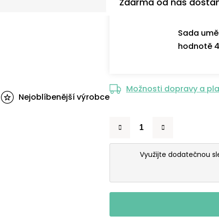
Zdarma od nás dosta
Sada uměl
hodnotě 4
Možnosti dopravy a pl
Nejoblíbenější výrobce
Využijte dodatečnou s