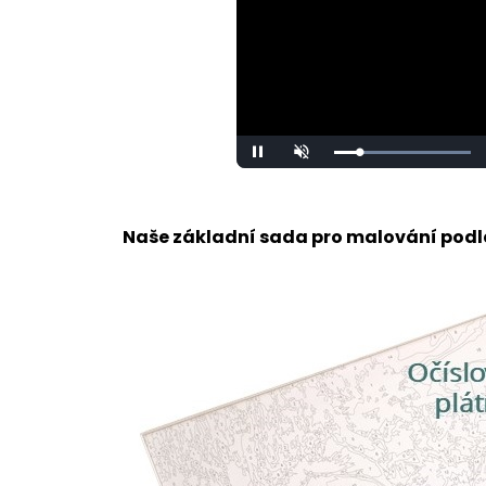
Loaded
:
Unmute
100.00%
Naše základní sada pro malování podle