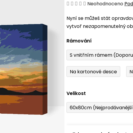
Průměrné
Neohodnoceno
Pod
hodnocení
Nyní se můžeš stát opravdo
produktu
vytvoř nezapomenutelný obr
je
0,0
Rámování
z
5
S vnitřním rámem (Dopor
hvězdiček.
Na kartonové desce
N
Velikost
60x80cm (Nejprodávanějš