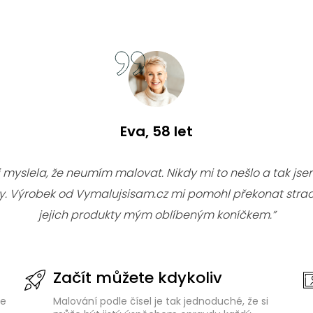
Eva, 58 let
i myslela, že neumím malovat. Nikdy mi to nešlo a tak jsem
ky. Výrobek od Vymalujsisam.cz mi pomohl překonat strac
jejich produkty mým oblíbeným koníčkem.”
Začít můžete kdykoliv
de
Malování podle čísel je tak jednoduché, že si