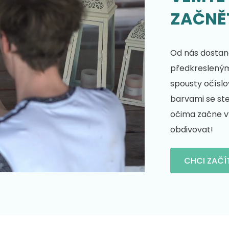
ZAČNĚ
Od nás dostane
předkresleným 
spousty očíslo
barvami se st
očima začne vy
obdivovat!
CHCI ZAČÍ