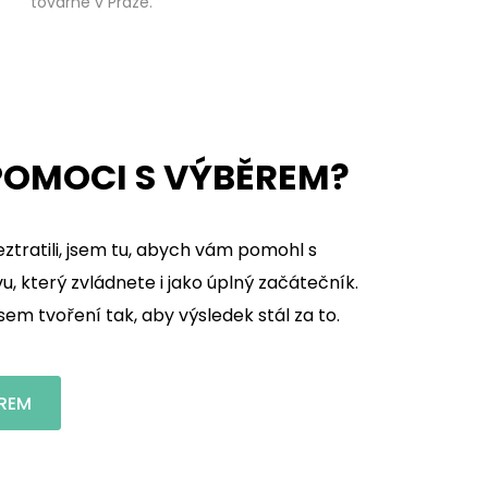
továrně v Praze.
OMOCI S VÝBĚREM?
ztratili, jsem tu, abych vám pomohl s
, který zvládnete i jako úplný začátečník.
m tvoření tak, aby výsledek stál za to.
REM