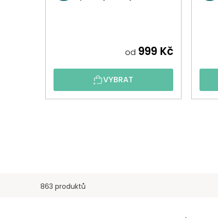
999 Kč
od
VYBRAT
863 produktů