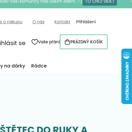
bdiv naší komunity nad vaším dílem. :-)
TO CHCI VIDĚT
e o nákupu
O nás
Kontakt
Přihlášení
ihlásit se
Vaše přání
PRÁZDNÝ KOŠÍK
NÁKUPNÍ
KOŠÍK
py na dárky
Rádce
ŠTĚTEC DO RUKY A