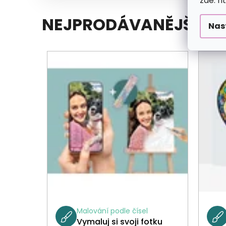
zde: h
NEJPRODÁVANĚJŠÍ
Nas
Malování podle čísel
Vymaluj si svoji fotku