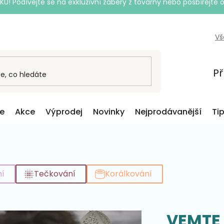
Podívejte se na exkluzivní záběry z továrny nebo posbírejte o
Vš
Př
ce
Akce
Výprodej
Novinky
Nejprodávanější
Ti
í
Tečkování
Korálkování
VEMTE 