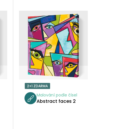
Z
E
N
Í
P
R
O
2+1 ZDARMA
D
Malování podle čísel
Abstract faces 2
U
K