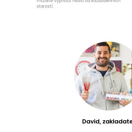
můžete vypnout hlavu od každodenních
starostí.
David, zakladate