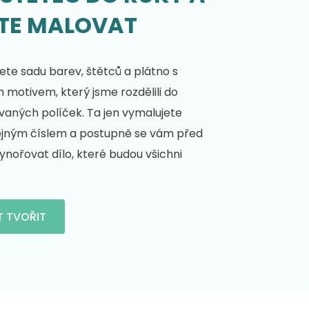
TE MALOVAT
te sadu barev, štětců a plátno s
motivem, který jsme rozdělili do
vaných políček. Ta jen vymalujete
ejným číslem a postupně se vám před
nořovat dílo, které budou všichni
T TVOŘIT