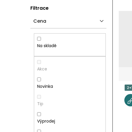
P
V
Filtrace
O
Ý
Cena
S
P
T
I
Na skladě
R
S
A
P
Akce
N
R
Novinka
2+
N
O
Tip
Í
D
P
U
Výprodej