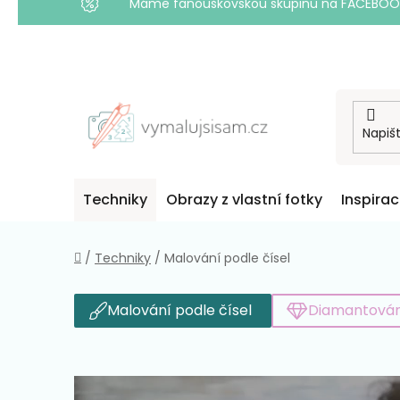
Máme fanouškovskou skupinu na FACEBOOKU! 
Přejít
na
obsah
Techniky
Obrazy z vlastní fotky
Inspira
Domů
/
Techniky
/
Malování podle čísel
Malování podle čísel
Diamantován