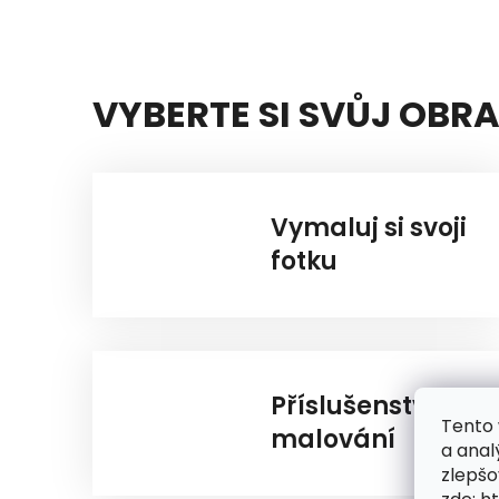
VYBERTE SI SVŮJ OBR
Vymaluj si svoji
fotku
Příslušenství k
Tento 
malování
a anal
zlepšo