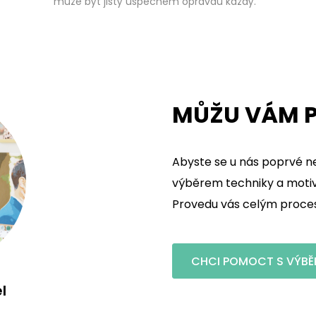
může být jistý úspěchem opravdu každý.
MŮŽU VÁM P
Abyste se u nás poprvé ne
výběrem techniky a motivu
Provedu vás celým procese
CHCI POMOCT S VÝBĚ
l