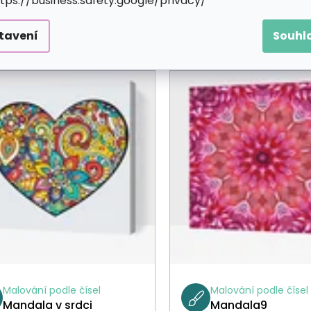
ttps://business.safety.google/privacy/
tavení
Souhl
Malování podle čísel
Malování podle čísel
Mandala v srdci
Mandala9