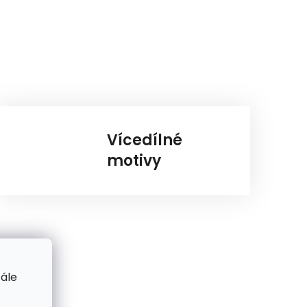
Vícedílné
motivy
tále