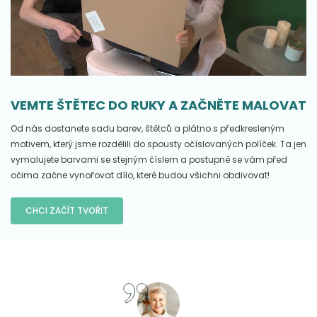
VEMTE ŠTĚTEC DO RUKY A ZAČNĚTE MALOVAT
Od nás dostanete sadu barev, štětců a plátno s předkresleným
motivem, který jsme rozdělili do spousty očíslovaných políček. Ta jen
vymalujete barvami se stejným číslem a postupně se vám před
očima začne vynořovat dílo, které budou všichni obdivovat!
CHCI ZAČÍT TVOŘIT