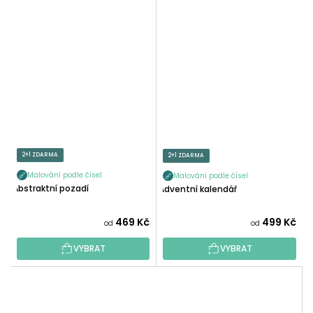
2+1 ZDARMA
2+1 ZDARMA
Malování podle čísel
Malování podle čísel
Abstraktní pozadí
Adventní kalendář
469 Kč
499 Kč
od
od
VYBRAT
VYBRAT