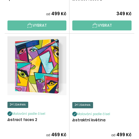
Ů
499 Kč
349 Kč
od
VYBRAT
VYBRAT
2+1 ZDARMA
2+1 ZDARMA
Malování podle čísel
Malování podle čísel
Abstract faces 2
Abstraktní květina
469 Kč
499 Kč
od
od