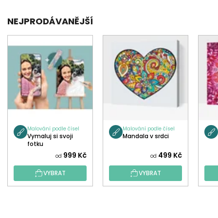
NEJPRODÁVANĚJŠÍ
Malování podle čísel
Malování podle čísel
Vymaluj si svoji
Mandala v srdci
fotku
999 Kč
499 Kč
od
od
VYBRAT
VYBRAT