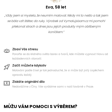
Eva, 58 let
„Vždy jsem si myslela, že neumím malovat. Nikdy mi to nešlo a tak jsem
se bála vzít štětec do ruky. Výrobek od Vymalujsisam.cz mi pomohl
překonat strach a dnes jsou jejich produkty mým oblíbeným
koníčkem.”
Zbaví Vás stresu
Ponořte se do klidného světa barev a tvarů, kde můžete vypnout hlavu od
každodenních starostí.
Začít můžete kdykoliv
Malování podle čísel je tak jednoduché, že si může být jistý úspěchem
opravdu každý.
Získáte originální dílo
Nedovážíme z Číny. Vše vyrábíme sami v naší továrně v Praze.
MŮŽU VÁM POMOCI S VÝBĚREM?