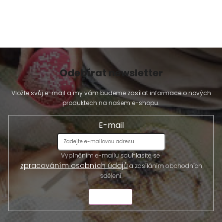
s
u
Odebírat newsletter
Vložte svůj e-mail a my vám budeme zasílat informace o nových
produktech na našem e-shopu.
E-mail
Vyplněním e-mailu souhlasíte se
zpracováním osobních údajů
a zasíláním obchodních
sdělení.
ODESLAT