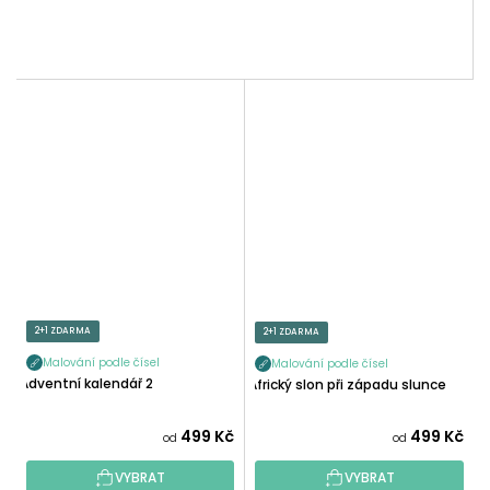
2+1 ZDARMA
2+1 ZDARMA
Malování podle čísel
Malování podle čísel
Adventní kalendář 2
Africký slon při západu slunce
499 Kč
499 Kč
od
od
VYBRAT
VYBRAT