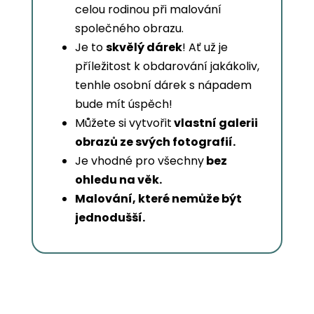
celou rodinou při malování
společného obrazu.
Je to
skvělý dárek
! Ať už je
příležitost k obdarování jakákoliv,
tenhle osobní dárek s nápadem
bude mít úspěch!
Můžete si vytvořit
vlastní galerii
obrazů ze svých fotografií.
Je vhodné pro všechny
bez
ohledu na věk.
Malování, které nemůže být
jednodušší.