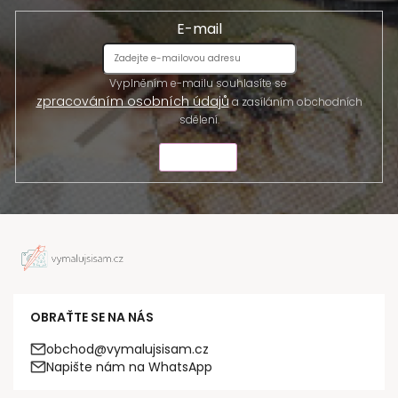
E-mail
Vyplněním e-mailu souhlasíte se
zpracováním osobních údajů
a zasíláním obchodních
sdělení.
ODESLAT
OBRAŤTE SE NA NÁS
obchod@vymalujsisam.cz
Napište nám na WhatsApp