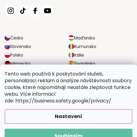
Česko
Maďarsko
Slovensko
Rumunsko
Polsko
Itálie
Německo
Španělsko
Velká Británie
Rakousko
Tento web používá k poskytování služeb,
personalizaci reklam a analýze návštěvnosti soubory
cookie, které napomáhají neustále zlepšovat funkce
SPOLEHLIVÉ MOŽNOSTI DOPRAVY
webu. Více informací
zde: https://business.safety.google/privacy/
BEZPEČNÉ MOŽNOSTI PLATBY
Nastavení
Souhlasím
Copyright 2026
Vymalujsisam.cz
. Všechna práva vyhrazena.