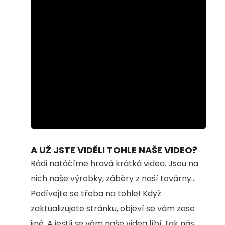
Loaded
:
Unmute
100.00%
A UŽ JSTE VIDĚLI TOHLE NAŠE VIDEO?
Rádi natáčíme hravá krátká videa. Jsou na
nich naše výrobky, záběry z naší továrny...
Podívejte se třeba na tohle! Když
zaktualizujete stránku, objeví se vám zase
jiné. A jestli se vám naše videa líbí, tak nás