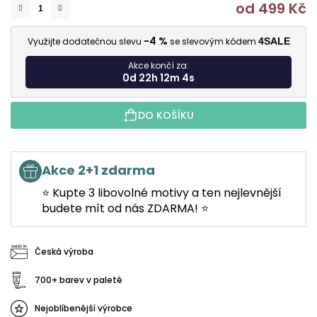
od
499 Kč
M
-4 %
Využijte dodatečnou slevu
se slevovým kódem
4SALE
Akce končí za:
0d 22h 12m 3s
DO KOŠÍKU
Akce 2+1 zdarma
⭐ Kupte 3 libovolné motivy a ten nejlevnější
budete mít od nás ZDARMA! ⭐
Česká výroba
700+ barev v paletě
Nejoblíbenější výrobce