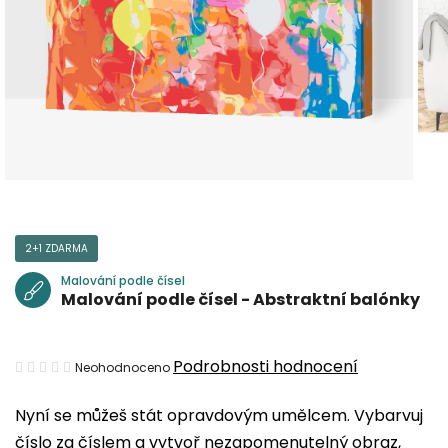
2+1 ZDARMA
Malování podle čísel
Malování podle čísel - Abstraktní balónky
Průměrné
Podrobnosti hodnocení
Neohodnoceno
hodnocení
Nyní se můžeš stát opravdovým umělcem. Vybarvuj
produktu
číslo za číslem a vytvoř nezapomenutelný obraz,
je