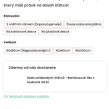
který máš právě na dosah štětce!
0,0
z
Rámování
5
S vnitřním rámem (Doporučujeme👍)
Pouze srolované plátno
hvězdiček.
Na kartonové desce
Na plastové desce
Velikost
60x80cm (Nejprodávanější⭐)
40x60cm
80x120cm
Zdarma od nás dostanete
Sada uměleckých štětců - Bambusové 4ks v
hodnotě 49 Kč
Možnosti dopravy a platby