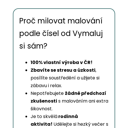
Proč milovat malování
podle čísel od Vymaluj
si sám?
100% vlastní výroba v ČR!
Zbavíte se stresu a úzkosti
,
posílíte soustředění a užijete si
zábavu i relax.
Nepotřebujete
žádné předchozí
zkušenosti
s malováním ani extra
šikovnost.
Je to skvělá
rodinná
aktivita!
Udělejte si hezký večer s