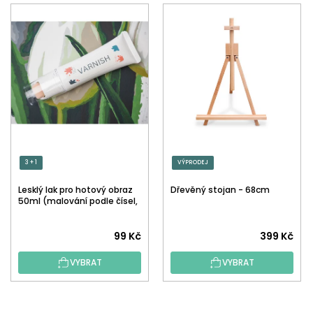
3 + 1
VÝPRODEJ
Lesklý lak pro hotový obraz
Dřevěný stojan - 68cm
50ml (malování podle čísel,
tečkování)
Průměrné
99 Kč
399 Kč
hodnocení
VYBRAT
VYBRAT
produktu
je
5,0
Z