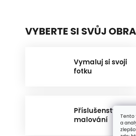
VYBERTE SI SVŮJ OBR
Vymaluj si svoji
fotku
Příslušenství k
Tento 
malování
a anal
zlepšo