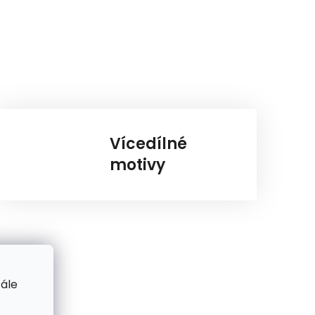
Vícedílné
motivy
tále