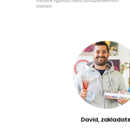
můžete vypnout hlavu od každodenních
starostí.
David, zakladate