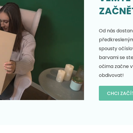
ZAČNĚ
Od nás dostane
předkresleným 
spousty očíslo
barvami se st
očima začne vy
obdivovat!
CHCI ZAČÍ