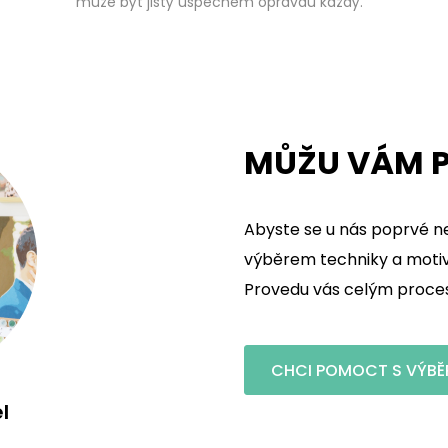
může být jistý úspěchem opravdu každý.
MŮŽU VÁM P
Abyste se u nás poprvé ne
výběrem techniky a motivu
Provedu vás celým procese
CHCI POMOCT S VÝBĚ
l