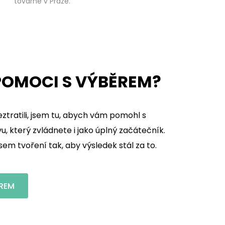
továrně v Praze.
OMOCI S VÝBĚREM?
ztratili, jsem tu, abych vám pomohl s
, který zvládnete i jako úplný začátečník.
m tvoření tak, aby výsledek stál za to.
REM