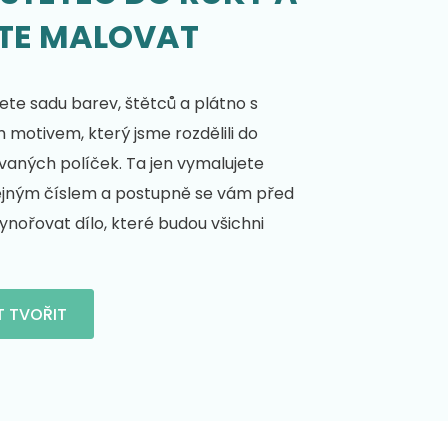
TE MALOVAT
te sadu barev, štětců a plátno s
motivem, který jsme rozdělili do
vaných políček. Ta jen vymalujete
ejným číslem a postupně se vám před
nořovat dílo, které budou všichni
T TVOŘIT