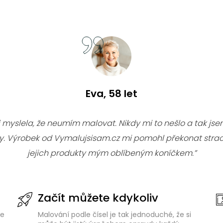
Eva, 58 let
i myslela, že neumím malovat. Nikdy mi to nešlo a tak jsem
ky. Výrobek od Vymalujsisam.cz mi pomohl překonat strac
jejich produkty mým oblíbeným koníčkem.”
Začít můžete kdykoliv
de
Malování podle čísel je tak jednoduché, že si