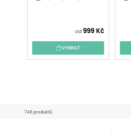
999 Kč
od
VYBRAT
746 produktů