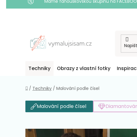
Máme fanouškovskou skupinu na FACEBOOKU! 
Přejít
na
obsah
Techniky
Obrazy z vlastní fotky
Inspira
Domů
/
Techniky
/
Malování podle čísel
Malování podle čísel
Diamantován