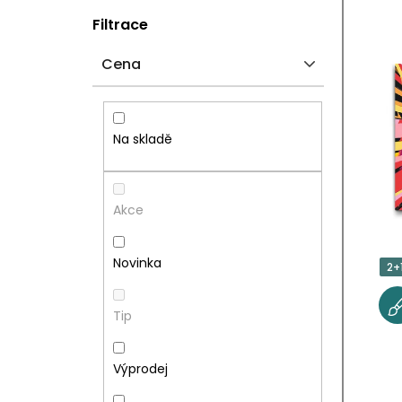
P
V
Filtrace
O
Ý
Cena
S
P
T
I
Na skladě
R
S
A
P
Akce
N
R
Novinka
2+
N
O
Tip
Í
D
P
U
Výprodej