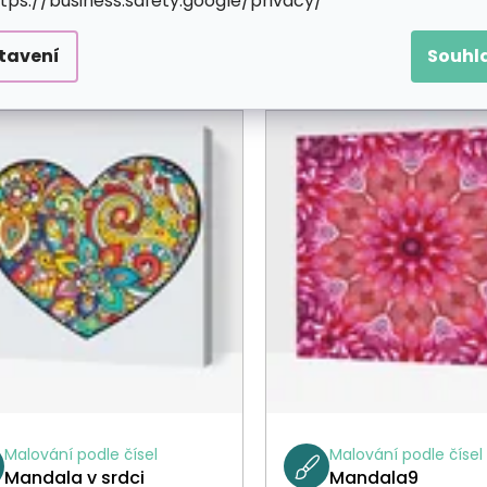
ttps://business.safety.google/privacy/
tavení
Souhl
Malování podle čísel
Malování podle čísel
Mandala v srdci
Mandala9