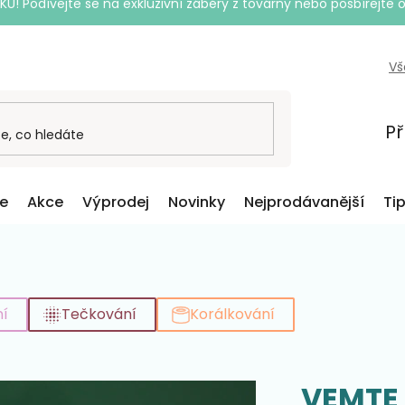
Podívejte se na exkluzivní záběry z továrny nebo posbírejte o
Vš
Př
ce
Akce
Výprodej
Novinky
Nejprodávanější
Ti
í
Tečkování
Korálkování
VEMTE 