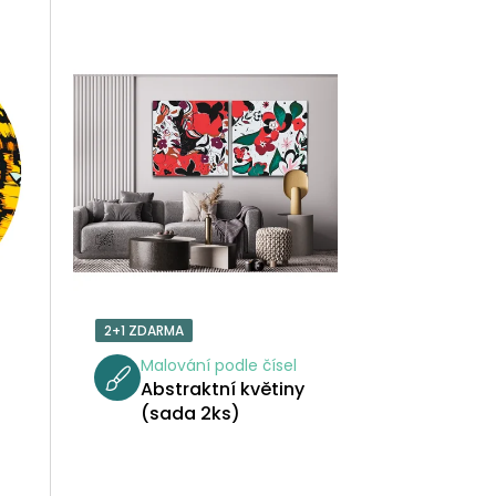
Z
E
N
Í
P
R
O
2+1 ZDARMA
D
Malování podle čísel
Abstraktní květiny
U
(sada 2ks)
K