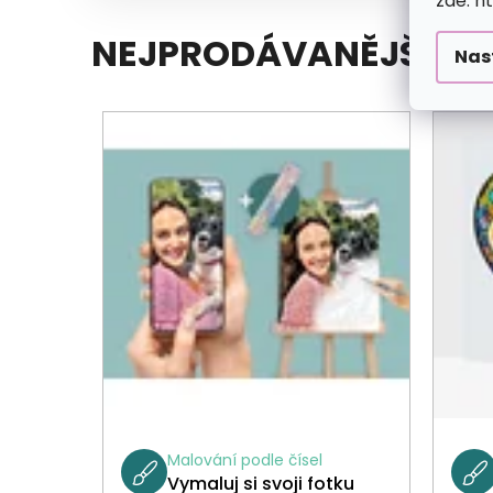
zde: h
NEJPRODÁVANĚJŠÍ
Nas
Malování podle čísel
Vymaluj si svoji fotku