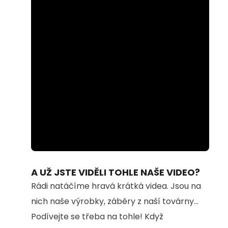
Loaded
:
Unmute
74.69%
A UŽ JSTE VIDĚLI TOHLE NAŠE VIDEO?
Rádi natáčíme hravá krátká videa. Jsou na
nich naše výrobky, záběry z naší továrny...
Podívejte se třeba na tohle! Když