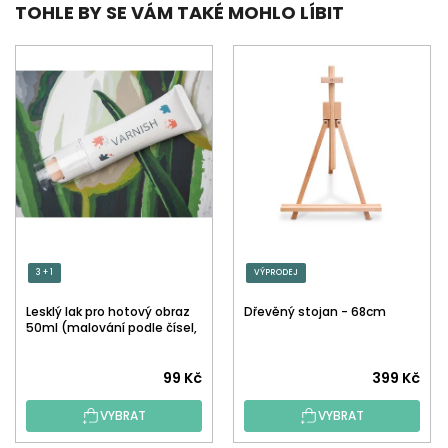
TOHLE BY SE VÁM TAKÉ MOHLO LÍBIT
3 + 1
VÝPRODEJ
Lesklý lak pro hotový obraz
Dřevěný stojan - 68cm
50ml (malování podle čísel,
tečkování)
Průměrné
99 Kč
399 Kč
hodnocení
VYBRAT
VYBRAT
produktu
je