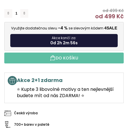
od 499 Kč
od
499 Kč
M
-4 %
Využijte dodatečnou slevu
se slevovým kódem
4SALE
Akce končí za:
0d 2h 2m 55s
DO KOŠÍKU
Akce 2+1 zdarma
⭐ Kupte 3 libovolné motivy a ten nejlevnější
budete mít od nás ZDARMA! ⭐
Česká výroba
700+ barev v paletě