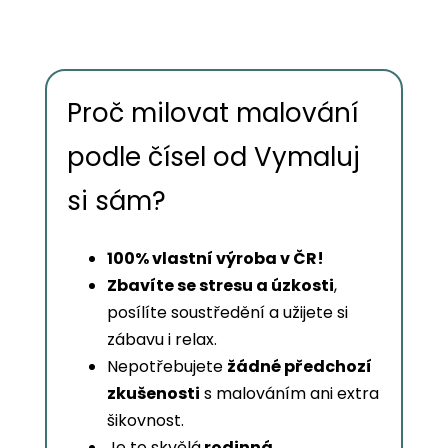
Proč milovat malování
podle čísel od Vymaluj
si sám?
100% vlastní výroba v ČR!
Zbavíte se stresu a úzkosti
,
posílíte soustředění a užijete si
zábavu i relax.
Nepotřebujete
žádné předchozí
zkušenosti
s malováním ani extra
šikovnost.
Je to skvělá
rodinná