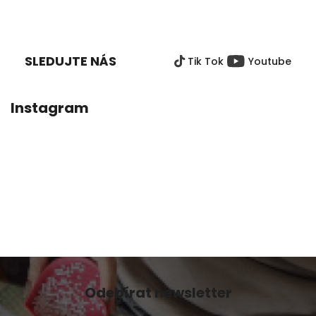
5,0
Z
z
Á
5
P
hvězdiček.
SLEDUJTE NÁS
Tik Tok
Youtube
A
T
Í
Instagram
Odebírat newsletter