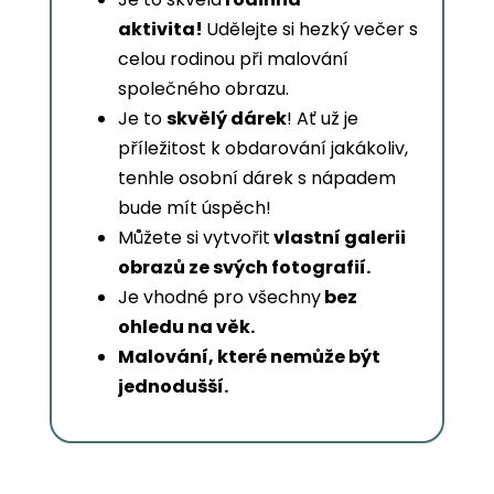
aktivita!
Udělejte si hezký večer s
celou rodinou při malování
společného obrazu.
Je to
skvělý dárek
! Ať už je
příležitost k obdarování jakákoliv,
tenhle osobní dárek s nápadem
bude mít úspěch!
Můžete si vytvořit
vlastní galerii
obrazů ze svých fotografií.
Je vhodné pro všechny
bez
ohledu na věk.
Malování, které nemůže být
jednodušší.