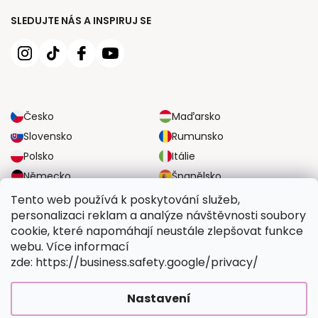
SLEDUJTE NÁS A INSPIRUJ SE
Česko
Maďarsko
Slovensko
Rumunsko
Polsko
Itálie
Německo
Španělsko
Velká Británie
Rakousko
Tento web používá k poskytování služeb,
personalizaci reklam a analýze návštěvnosti soubory
cookie, které napomáhají neustále zlepšovat funkce
SPOLEHLIVÉ MOŽNOSTI DOPRAVY
webu. Více informací
zde: https://business.safety.google/privacy/
BEZPEČNÉ MOŽNOSTI PLATBY
Nastavení