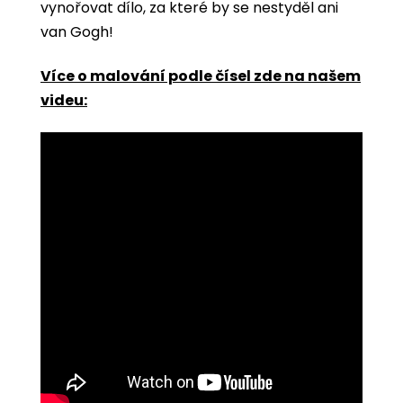
vynořovat dílo, za které by se nestyděl ani
van Gogh!
Více o malování podle čísel zde na našem
videu: