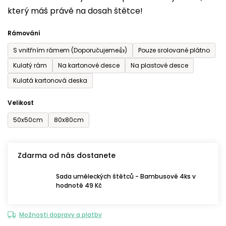
který máš právě na dosah štětce!
0,0
z
Rámování
5
S vnitřním rámem (Doporučujeme👍)
Pouze srolované plátno
hvězdiček.
Kulatý rám
Na kartonové desce
Na plastové desce
Kulatá kartonová deska
Velikost
50x50cm
80x80cm
Zdarma od nás dostanete
Sada uměleckých štětců - Bambusové 4ks v
hodnotě 49 Kč
Možnosti dopravy a platby