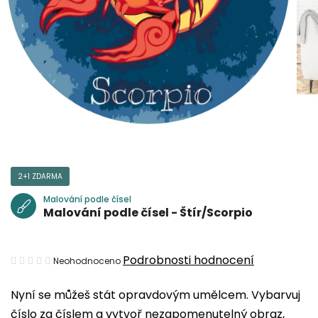
2+1 ZDARMA
Malování podle čísel
Malování podle čísel - Štír/Scorpio
Průměrné
Podrobnosti hodnocení
Neohodnoceno
hodnocení
Nyní se můžeš stát opravdovým umělcem. Vybarvuj
produktu
číslo za číslem a vytvoř nezapomenutelný obraz,
je