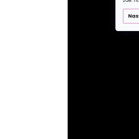
zde: h
Nas