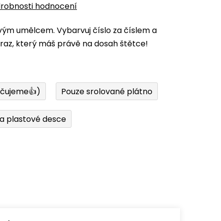
robnosti hodnocení
vým umělcem. Vybarvuj číslo za číslem a
az, který máš právě na dosah štětce!
učujeme👍)
Pouze srolované plátno
a plastové desce