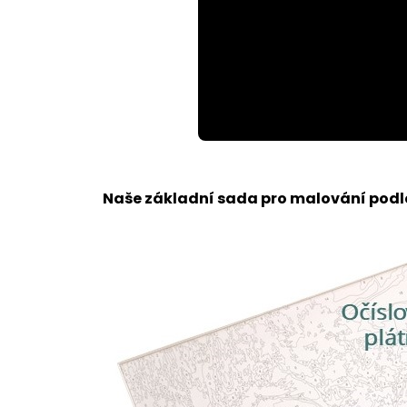
Loaded
:
Unmute
100.00%
Naše základní sada pro malování podle