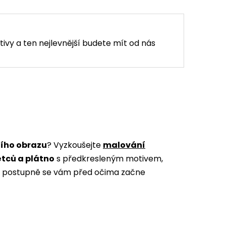
tivy a ten nejlevnější budete mít od nás
ního obrazu
? Vyzkoušejte
malování
ětců a plátno
s předkresleným motivem,
m a postupně se vám před očima začne