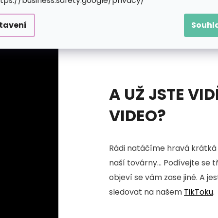
ttps://business.safety.google/privacy/
tavení
Souhl
A UŽ JSTE VID
VIDEO?
Rádi natáčíme hravá krátká 
naší továrny... Podívejte se 
objeví se vám zase jiné. A je
sledovat na našem
TikToku
.