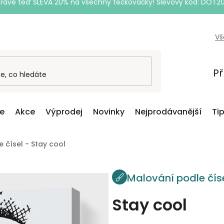
Právě teď SLEVA 20% na všechny tečkovačky! Slevový kód: DOT2
Vš
Př
ce
Akce
Výprodej
Novinky
Nejprodávanější
Ti
 čísel - Stay cool
Malování podle čís
Stay cool