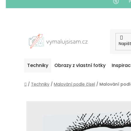
Přejít
na
obsah
Techniky
Obrazy z vlastní fotky
Inspira
Domů
/
Techniky
/
Malování podle čísel
/
Malování podle