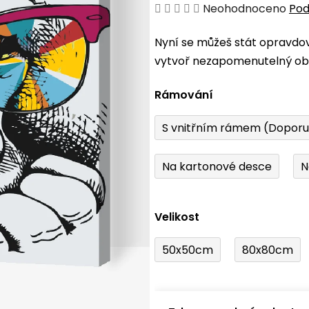
Průměrné
Neohodnoceno
Pod
hodnocení
Nyní se můžeš stát opravdo
produktu
vytvoř nezapomenutelný obr
je
0,0
Rámování
z
5
S vnitřním rámem (Dopor
hvězdiček.
Na kartonové desce
N
Velikost
50x50cm
80x80cm