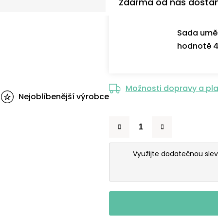
Zdarma od nás dosta
Sada uměl
hodnotě 4
Možnosti dopravy a pl
Nejoblíbenější výrobce
Využijte dodatečnou sle