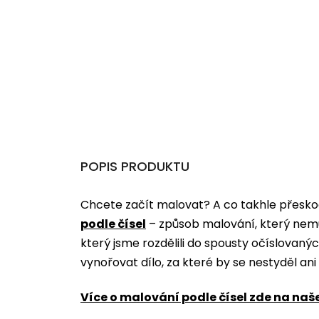
POPIS PRODUKTU
Chcete začít malovat? A co takhle přeskoč
podle čísel
­­– způsob malování, který nem
který jsme rozdělili do spousty očíslovan
vynořovat dílo, za které by se nestyděl an
Více o malování podle čísel zde na naš