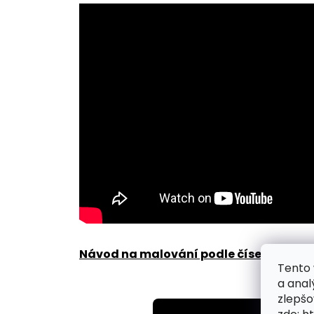
Návod na malování podle čísel zde
.
Tento 
a anal
zlepšo