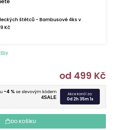
nete
eckých štětců - Bambusové 4ks v
9 Kč
atby
od
499 Kč
Měrná cen
-4 %
vu
se slevovým kódem
Akce končí za:
4SALE
0d 2h 35m 0s
DO KOŠÍKU