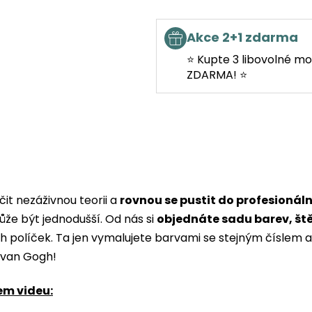
Akce 2+1 zdarma
⭐ Kupte 3 libovolné mo
ZDARMA! ⭐
it nezáživnou teorii a
rovnou se pustit do profesionál
ůže být jednodušší. Od nás si
objednáte sadu barev, št
ých políček. Ta jen vymalujete barvami se stejným čísle
i van Gogh!
em videu: