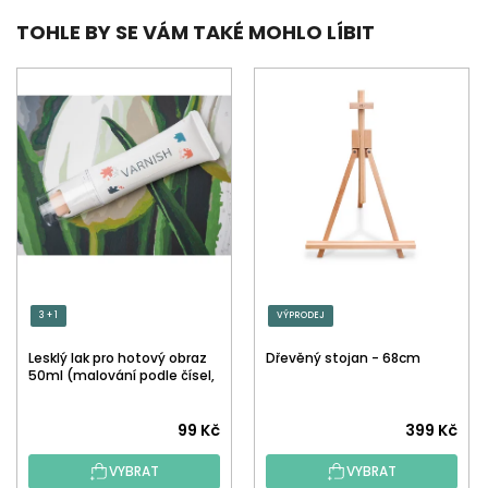
TOHLE BY SE VÁM TAKÉ MOHLO LÍBIT
3 + 1
VÝPRODEJ
Lesklý lak pro hotový obraz
Dřevěný stojan - 68cm
50ml (malování podle čísel,
tečkování)
Průměrné
99 Kč
399 Kč
hodnocení
VYBRAT
VYBRAT
produktu