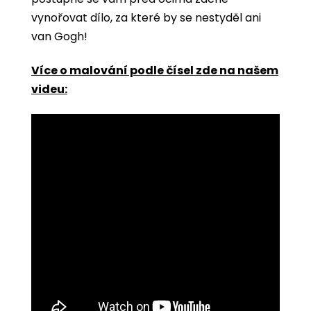
vynořovat dílo, za které by se nestyděl ani
van Gogh!
Více o malování podle čísel zde na našem
videu: