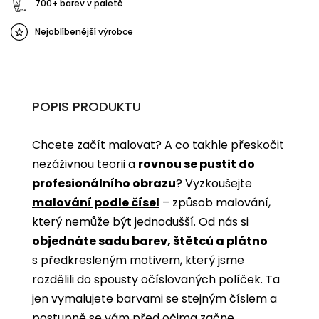
700+ barev v paletě
Nejoblíbenější výrobce
POPIS PRODUKTU
Chcete začít malovat? A co takhle přeskočit
nezáživnou teorii a
rovnou se pustit do
profesionálního obrazu
? Vyzkoušejte
malování podle čísel
­­– způsob malování,
který nemůže být jednodušší. Od nás si
objednáte sadu barev, štětců a plátno
s předkresleným motivem, který jsme
rozdělili do spousty očíslovaných políček. Ta
jen vymalujete barvami se stejným číslem a
postupně se vám před očima začne