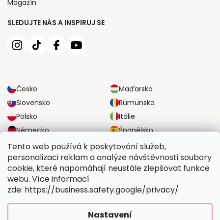
Magazín
SLEDUJTE NÁS A INSPIRUJ SE
Česko
Maďarsko
Slovensko
Rumunsko
Polsko
Itálie
Německo
Španělsko
Velká Británie
Rakousko
Tento web používá k poskytování služeb,
personalizaci reklam a analýze návštěvnosti soubory
cookie, které napomáhají neustále zlepšovat funkce
SPOLEHLIVÉ MOŽNOSTI DOPRAVY
webu. Více informací
zde: https://business.safety.google/privacy/
BEZPEČNÉ MOŽNOSTI PLATBY
Nastavení