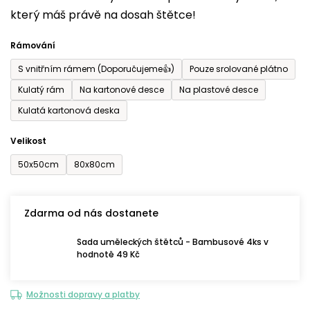
který máš právě na dosah štětce!
0,0
z
Rámování
5
S vnitřním rámem (Doporučujeme👍)
Pouze srolované plátno
hvězdiček.
Kulatý rám
Na kartonové desce
Na plastové desce
Kulatá kartonová deska
Velikost
50x50cm
80x80cm
Zdarma od nás dostanete
Sada uměleckých štětců - Bambusové 4ks v
hodnotě 49 Kč
Možnosti dopravy a platby