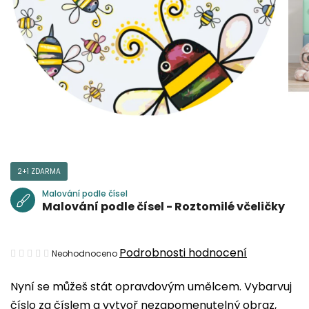
2+1 ZDARMA
Malování podle čísel
Malování podle čísel - Roztomilé včeličky
Průměrné
Podrobnosti hodnocení
Neohodnoceno
hodnocení
Nyní se můžeš stát opravdovým umělcem. Vybarvuj
produktu
číslo za číslem a vytvoř nezapomenutelný obraz,
je