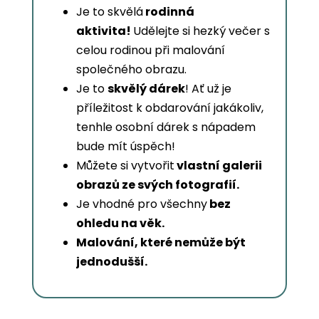
Je to skvělá
rodinná
aktivita!
Udělejte si hezký večer s
celou rodinou při malování
společného obrazu.
Je to
skvělý dárek
! Ať už je
příležitost k obdarování jakákoliv,
tenhle osobní dárek s nápadem
bude mít úspěch!
Můžete si vytvořit
vlastní galerii
obrazů ze svých fotografií.
Je vhodné pro všechny
bez
ohledu na věk.
Malování, které nemůže být
jednodušší.