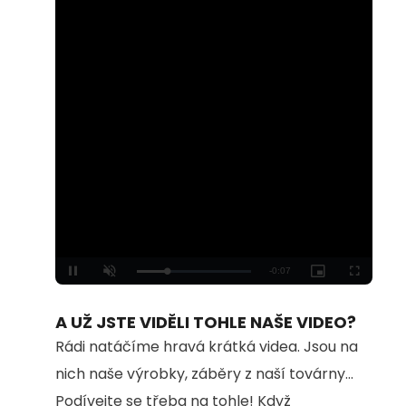
Loaded
:
Unmute
100.00%
A UŽ JSTE VIDĚLI TOHLE NAŠE VIDEO?
Rádi natáčíme hravá krátká videa. Jsou na
nich naše výrobky, záběry z naší továrny...
Podívejte se třeba na tohle! Když