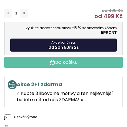
od 499 Kč
od
499 Kč
M
-5 %
Využijte dodatečnou slevu
se slevovým kódem
5PRCNT
Akce končí za:
0d 20h 50m 1s
DO KOŠÍKU
Akce 2+1 zdarma
⭐ Kupte 3 libovolné motivy a ten nejlevnější
budete mít od nás ZDARMA! ⭐
Česká výroba