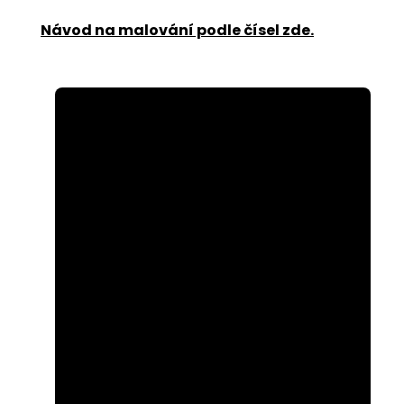
Návod na malování podle čísel zde
.