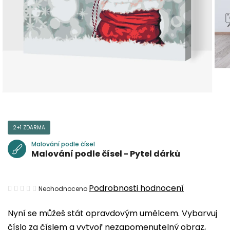
2+1 ZDARMA
Malování podle čísel
Malování podle čísel - Pytel dárků
Průměrné
Podrobnosti hodnocení
Neohodnoceno
hodnocení
Nyní se můžeš stát opravdovým umělcem. Vybarvuj
produktu
číslo za číslem a vytvoř nezapomenutelný obraz,
je