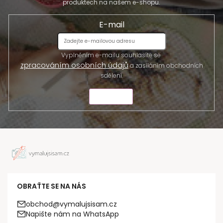
produktech na našem e-shopu.
E-mail
Vyplněním e-mailu souhlasíte se
zpracováním osobních údajů
a zasíláním obchodních
sdělení.
ODESLAT
OBRAŤTE SE NA NÁS
obchod@vymalujsisam.cz
Napište nám na WhatsApp