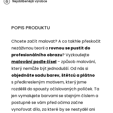
Nejoblíbenější výrobce
POPIS PRODUKTU
Chcete začít malovat? A co takhle přeskočit
nezáživnou teorii a
rovnou se pustit do
profesionálního obrazu
? Vyzkoušejte
malování podle čísel
­­– způsob malování,
který nemůže být jednodušší. Od nás si
objednáte sadu barev, štětců a plátno
s předkresleným motivem, který jsme
rozdělili do spousty očíslovaných políček. Ta
jen vymalujete barvami se stejným číslem a
postupně se vám před očima začne
vynořovat dílo, za které by se nestyděl ani