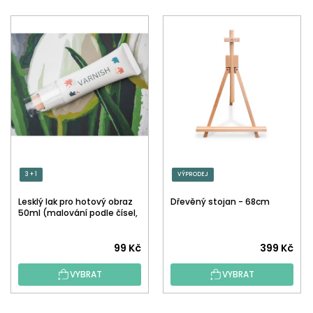
3 + 1
VÝPRODEJ
Lesklý lak pro hotový obraz
Dřevěný stojan - 68cm
50ml (malování podle čísel,
tečkování)
Průměrné
99 Kč
399 Kč
hodnocení
VYBRAT
VYBRAT
produktu
je
5,0
Z