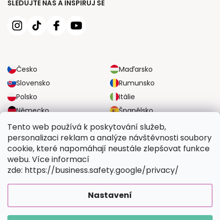
SLEDUJTE NÁS A INSPIRUJ SE
Česko
Maďarsko
Slovensko
Rumunsko
Polsko
Itálie
Německo
Španělsko
Velká Británie
Rakousko
Tento web používá k poskytování služeb,
personalizaci reklam a analýze návštěvnosti soubory
cookie, které napomáhají neustále zlepšovat funkce
SPOLEHLIVÉ MOŽNOSTI DOPRAVY
webu. Více informací
zde: https://business.safety.google/privacy/
BEZPEČNÉ MOŽNOSTI PLATBY
Nastavení