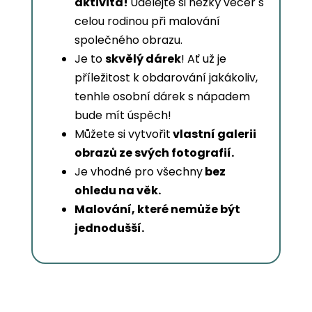
aktivita!
Udělejte si hezký večer s
celou rodinou při malování
společného obrazu.
Je to
skvělý dárek
! Ať už je
příležitost k obdarování jakákoliv,
tenhle osobní dárek s nápadem
bude mít úspěch!
Můžete si vytvořit
vlastní galerii
obrazů ze svých fotografií.
Je vhodné pro všechny
bez
ohledu na věk.
Malování, které nemůže být
jednodušší.