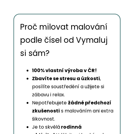
Proč milovat malování
podle čísel od Vymaluj
si sám?
100% vlastní výroba v ČR!
Zbavíte se stresu a úzkosti
,
posílíte soustředění a užijete si
zábavu i relax.
Nepotřebujete
žádné předchozí
zkušenosti
s malováním ani extra
šikovnost.
Je to skvělá
rodinná