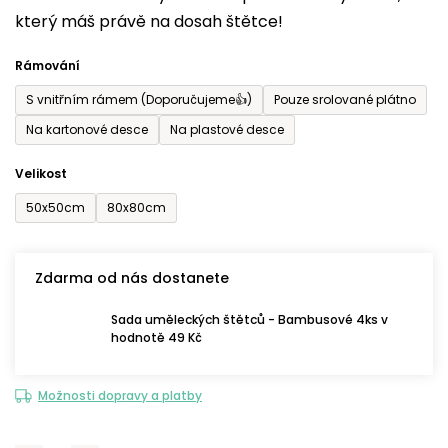
který máš právě na dosah štětce!
0,0
z
Rámování
5
S vnitřním rámem (Doporučujeme👍)
Pouze srolované plátno
hvězdiček.
Na kartonové desce
Na plastové desce
Velikost
50x50cm
80x80cm
Zdarma od nás dostanete
Sada uměleckých štětců - Bambusové 4ks v
hodnotě 49 Kč
Možnosti dopravy a platby