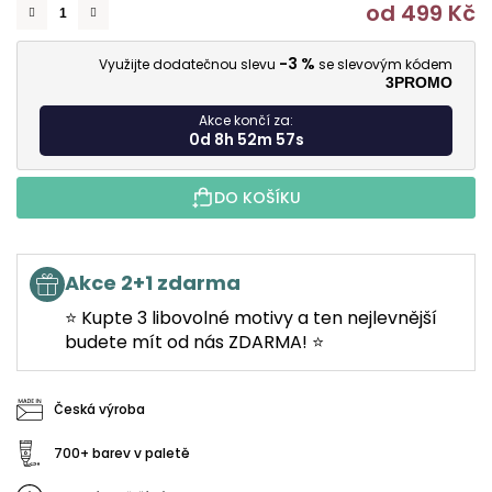
od
499 Kč
M
-3 %
Využijte dodatečnou slevu
se slevovým kódem
3PROMO
Akce končí za:
0d 8h 52m 56s
DO KOŠÍKU
Akce 2+1 zdarma
⭐ Kupte 3 libovolné motivy a ten nejlevnější
budete mít od nás ZDARMA! ⭐
Česká výroba
700+ barev v paletě