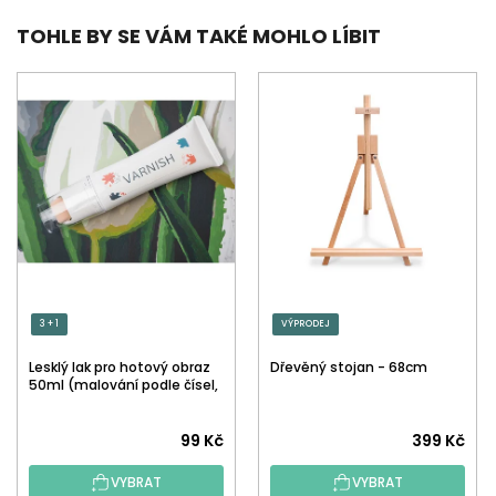
TOHLE BY SE VÁM TAKÉ MOHLO LÍBIT
3 + 1
VÝPRODEJ
Lesklý lak pro hotový obraz
Dřevěný stojan - 68cm
50ml (malování podle čísel,
tečkování)
Průměrné
99 Kč
399 Kč
hodnocení
VYBRAT
VYBRAT
produktu