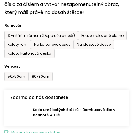
číslo za číslem a vytvoř nezapomenutelný obraz,
je
který máš právě na dosah štětce!
0,0
z
Rámování
5
S vnitřním rámem (Doporučujeme👍)
Pouze srolované plátno
hvězdiček.
Kulatý rám
Na kartonové desce
Na plastové desce
Kulatá kartonová deska
Velikost
50x50cm
80x80cm
Zdarma od nás dostanete
Sada uměleckých štětců - Bambusové 4ks v
hodnotě 49 Kč
Možnosti dopravy a platby