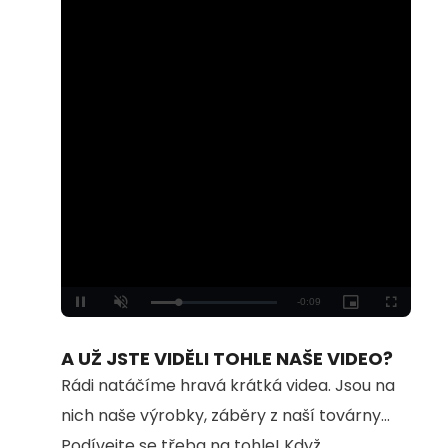
Loaded
:
Unmute
100.00%
A UŽ JSTE VIDĚLI TOHLE NAŠE VIDEO?
Rádi natáčíme hravá krátká videa. Jsou na
nich naše výrobky, záběry z naší továrny...
Podívejte se třeba na tohle! Když