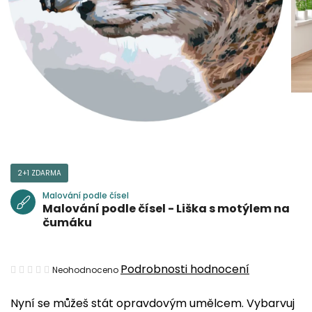
2+1 ZDARMA
Malování podle čísel
Malování podle čísel - Liška s motýlem na
čumáku
Průměrné
Podrobnosti hodnocení
Neohodnoceno
hodnocení
Nyní se můžeš stát opravdovým umělcem. Vybarvuj
produktu