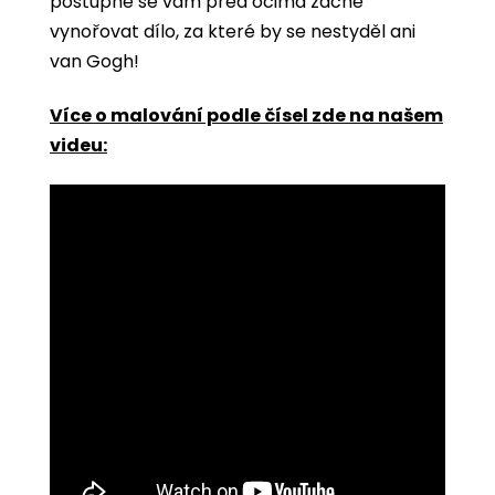
postupně se vám před očima začne
vynořovat dílo, za které by se nestyděl ani
van Gogh!
Více o malování podle čísel zde na našem
videu: