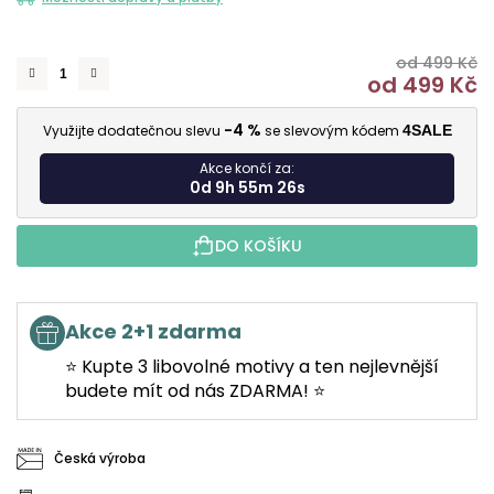
od 499 Kč
od
499 Kč
M
-4 %
Využijte dodatečnou slevu
se slevovým kódem
4SALE
Akce končí za:
0d 9h 55m 25s
DO KOŠÍKU
Akce 2+1 zdarma
⭐ Kupte 3 libovolné motivy a ten nejlevnější
budete mít od nás ZDARMA! ⭐
Česká výroba