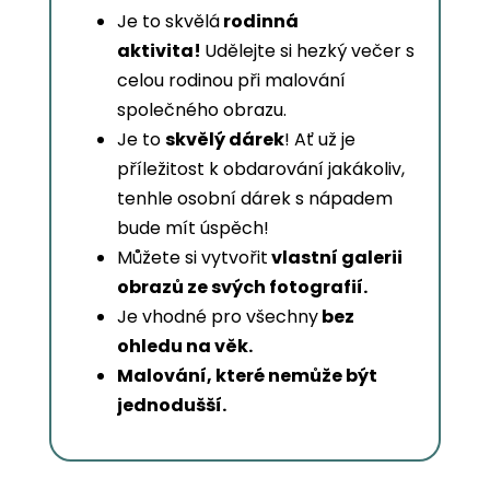
Je to skvělá
rodinná
aktivita!
Udělejte si hezký večer s
celou rodinou při malování
společného obrazu.
Je to
skvělý dárek
! Ať už je
příležitost k obdarování jakákoliv,
tenhle osobní dárek s nápadem
bude mít úspěch!
Můžete si vytvořit
vlastní galerii
obrazů ze svých fotografií.
Je vhodné pro všechny
bez
ohledu na věk.
Malování, které nemůže být
jednodušší.