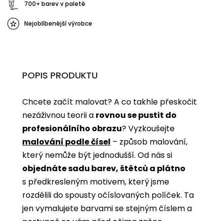
700+ barev v paletě
Nejoblíbenější výrobce
POPIS PRODUKTU
Chcete začít malovat? A co takhle přeskočit
nezáživnou teorii a
rovnou se pustit do
profesionálního obrazu
? Vyzkoušejte
malování podle čísel
­­– způsob malování,
který nemůže být jednodušší. Od nás si
objednáte sadu barev, štětců a plátno
s předkresleným motivem, který jsme
rozdělili do spousty očíslovaných políček. Ta
jen vymalujete barvami se stejným číslem a