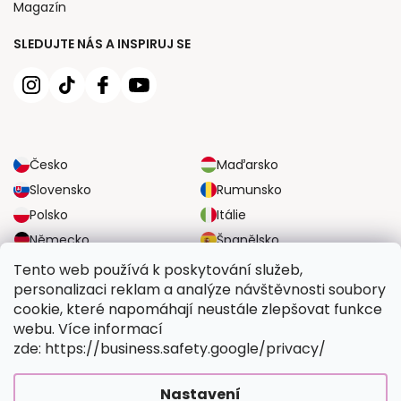
Magazín
SLEDUJTE NÁS A INSPIRUJ SE
Česko
Maďarsko
Slovensko
Rumunsko
Polsko
Itálie
Německo
Španělsko
Velká Británie
Rakousko
Tento web používá k poskytování služeb,
personalizaci reklam a analýze návštěvnosti soubory
cookie, které napomáhají neustále zlepšovat funkce
SPOLEHLIVÉ MOŽNOSTI DOPRAVY
webu. Více informací
zde: https://business.safety.google/privacy/
BEZPEČNÉ MOŽNOSTI PLATBY
Nastavení