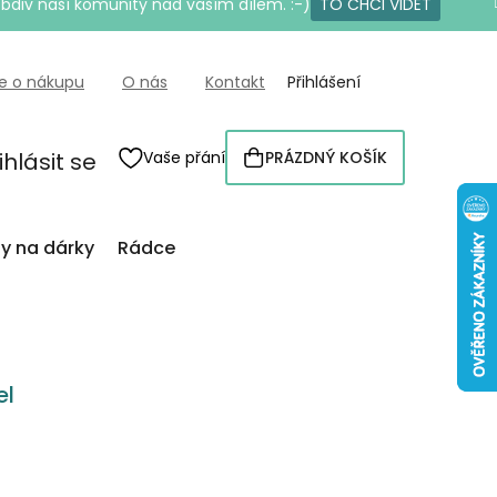
bdiv naší komunity nad vaším dílem. :-)
TO CHCI VIDĚT
e o nákupu
O nás
Kontakt
Přihlášení
ihlásit se
Vaše přání
PRÁZDNÝ KOŠÍK
NÁKUPNÍ
KOŠÍK
py na dárky
Rádce
el