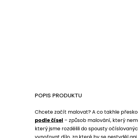
POPIS PRODUKTU
Chcete začít malovat? A co takhle přeskoč
podle čísel
­­– způsob malování, který nem
který jsme rozdělili do spousty očíslovan
vynořovat dílo, za které by se nestyděl an