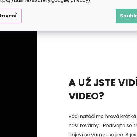
ttps://business.safety.google/privacy/
tavení
Souhl
A UŽ JSTE VID
VIDEO?
Rádi natáčíme hravá krátká 
naší továrny... Podívejte se 
objeví se vám zase jiné. A je