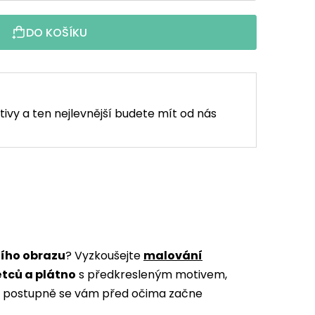
DO KOŠÍKU
tivy a ten nejlevnější budete mít od nás
ního obrazu
? Vyzkoušejte
malování
ětců a plátno
s předkresleným motivem,
m a postupně se vám před očima začne