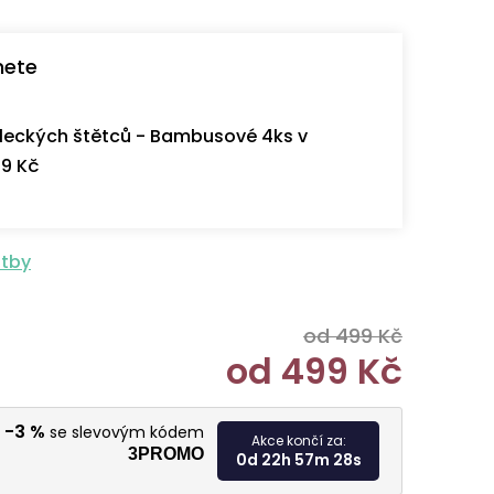
nete
eckých štětců - Bambusové 4ks v
9 Kč
atby
od 499 Kč
od
499 Kč
Měrná cen
-3 %
u
se slevovým kódem
Akce končí za:
3PROMO
0d 22h 57m 27s