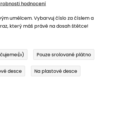
robnosti hodnocení
vým umělcem. Vybarvuj číslo za číslem a
az, který máš právě na dosah štětce!
učujeme👍)
Pouze srolované plátno
ové desce
Na plastové desce