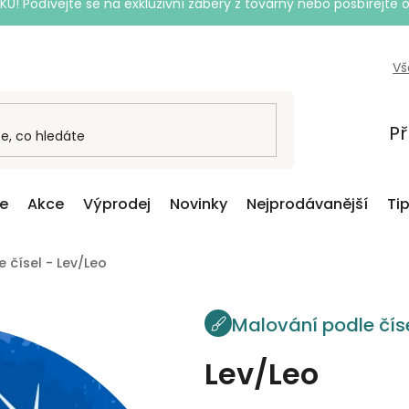
Podívejte se na exkluzivní záběry z továrny nebo posbírejte o
Vš
Př
ce
Akce
Výprodej
Novinky
Nejprodávanější
Ti
 čísel - Lev/Leo
Malování podle čís
Lev/Leo