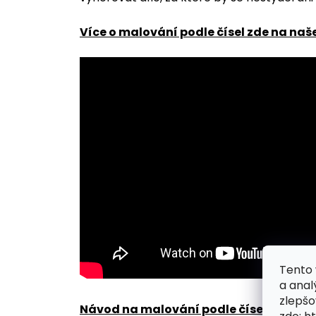
Více o malování podle čísel zde na naš
Tento 
a anal
zlepšo
Návod na malování podle čísel zde
.