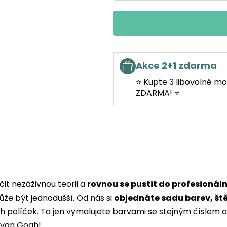
Akce 2+1 zdarma
⭐ Kupte 3 libovolné mo
ZDARMA! ⭐
it nezáživnou teorii a
rovnou se pustit do profesionál
ůže být jednodušší. Od nás si
objednáte sadu barev, št
ých políček. Ta jen vymalujete barvami se stejným čísle
i van Gogh!