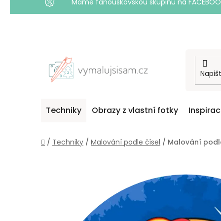
Máme fanouškovskou skupinu na FACEBOOKU! 
Přejít
na
obsah
Techniky
Obrazy z vlastní fotky
Inspira
Domů
/
Techniky
/
Malování podle čísel
/
Malování podle