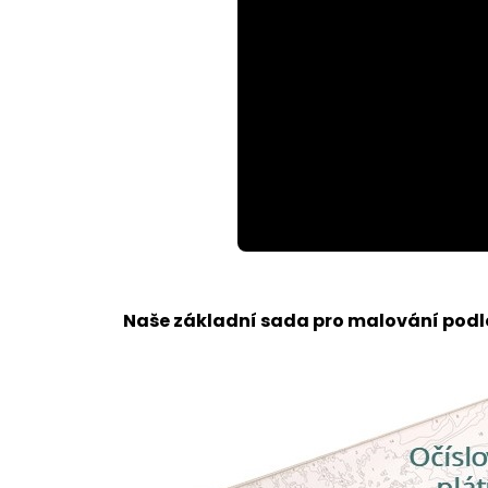
Loaded
:
Unmute
100.00%
Naše základní sada pro malování podle