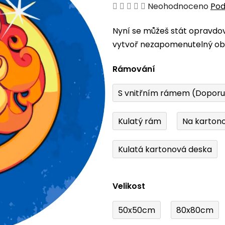
Průměrné
Neohodnoceno
Pod
hodnocení
Nyní se můžeš stát opravdo
produktu
vytvoř nezapomenutelný obr
je
0,0
Rámování
z
5
S vnitřním rámem (Dopor
hvězdiček.
Kulatý rám
Na karton
Kulatá kartonová deska
Velikost
50x50cm
80x80cm