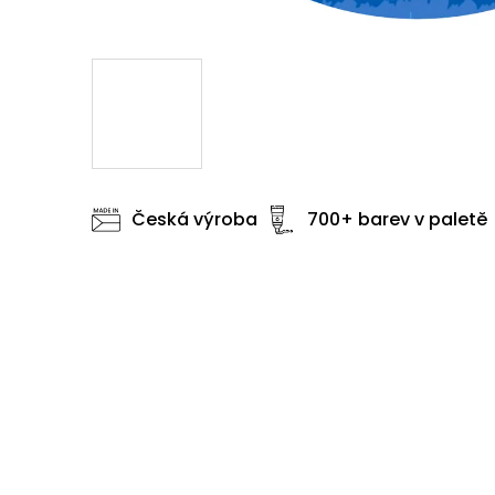
Česká výroba
700+ barev v paletě