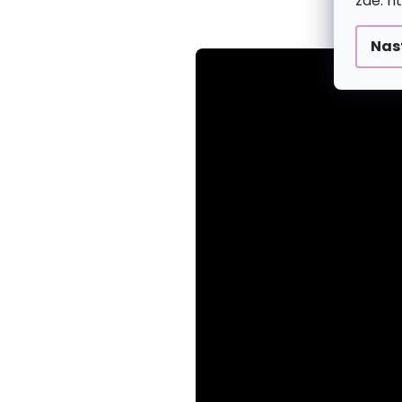
zde: h
Nas