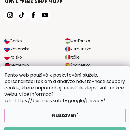
SLEDUJTE NÁS A INSPIRUJ SE
Česko
Maďarsko
Slovensko
Rumunsko
Polsko
Itálie
Německo
Španělsko
Velká Británie
Rakousko
Tento web používá k poskytování služeb,
personalizaci reklam a analýze návštěvnosti soubory
cookie, které napomáhají neustále zlepšovat funkce
SPOLEHLIVÉ MOŽNOSTI DOPRAVY
webu. Více informací
zde: https://business.safety.google/privacy/
BEZPEČNÉ MOŽNOSTI PLATBY
Nastavení