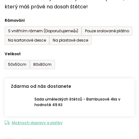
který máš právě na dosah štětce!
0,0
z
Rámování
5
S vnitřním rámem (Doporučujeme👍)
Pouze srolované plátno
hvězdiček.
Na kartonové desce
Na plastové desce
Velikost
50x50cm
80x80cm
Zdarma od nás dostanete
Sada uměleckých štětců - Bambusové 4ks v
hodnotě 49 Kč
Možnosti dopravy a platby