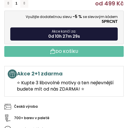
od
499 Kč
M
-5 %
Využijte dodatečnou slevu
se slevovým kódem
5PRCNT
Akce končí za:
0d 10h 27m 28s
DO KOŠÍKU
Akce 2+1 zdarma
⭐ Kupte 3 libovolné motivy a ten nejlevnější
budete mít od nás ZDARMA! ⭐
Česká výroba
700+ barev v paletě