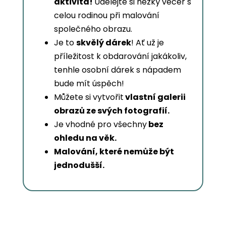
aktivita!
Udělejte si hezký večer s
celou rodinou při malování
společného obrazu.
Je to
skvělý dárek
! Ať už je
příležitost k obdarování jakákoliv,
tenhle osobní dárek s nápadem
bude mít úspěch!
Můžete si vytvořit
vlastní galerii
obrazů ze svých fotografií.
Je vhodné pro všechny
bez
ohledu na věk.
Malování, které nemůže být
jednodušší.