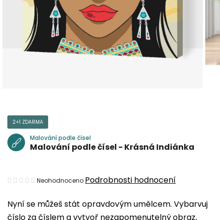
2+1 ZDARMA
Malování podle čísel
Malování podle čísel - Krásná Indiánka
Průměrné
Podrobnosti hodnocení
Neohodnoceno
hodnocení
Nyní se můžeš stát opravdovým umělcem. Vybarvuj
produktu
číslo za číslem a vytvoř nezapomenutelný obraz,
je