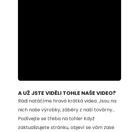
Loaded
:
Unmute
100.00%
A UŽ JSTE VIDĚLI TOHLE NAŠE VIDEO?
Rádi natáčíme hravá krátká videa. Jsou na
nich naše výrobky, záběry z naší továrny...
Podívejte se třeba na tohle! Když
zaktualizujete stránku, objeví se vám zase