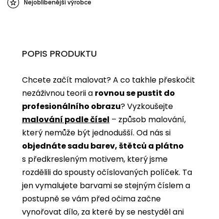
Nejoblíbenější výrobce
POPIS PRODUKTU
Chcete začít malovat? A co takhle přeskočit
nezáživnou teorii a
rovnou se pustit do
profesionálního obrazu
? Vyzkoušejte
malování podle čísel
­­– způsob malování,
který nemůže být jednodušší. Od nás si
objednáte sadu barev, štětců a plátno
s předkresleným motivem, který jsme
rozdělili do spousty očíslovaných políček. Ta
jen vymalujete barvami se stejným číslem a
postupně se vám před očima začne
vynořovat dílo, za které by se nestyděl ani