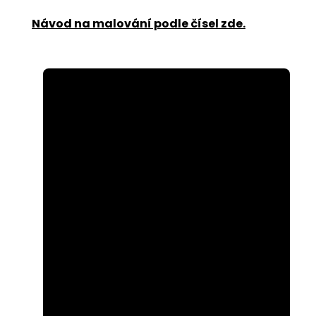
Návod na malování podle čísel zde
.