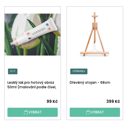
3 + 1
VÝPRODEJ
Lesklý lak pro hotový obraz
Dřevěný stojan - 68cm
50ml (malování podle čísel,
tečkování)
Průměrné
99 Kč
399 Kč
hodnocení
VYBRAT
VYBRAT
produktu
je
5,0
Z