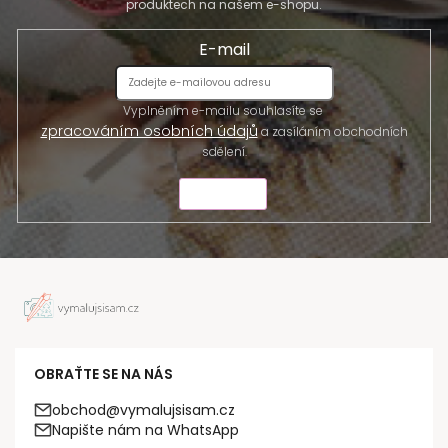
produktech na našem e-shopu.
E-mail
Vyplněním e-mailu souhlasíte se
zpracováním osobních údajů
a zasíláním obchodních
sdělení.
ODESLAT
OBRAŤTE SE NA NÁS
obchod@vymalujsisam.cz
Napište nám na WhatsApp