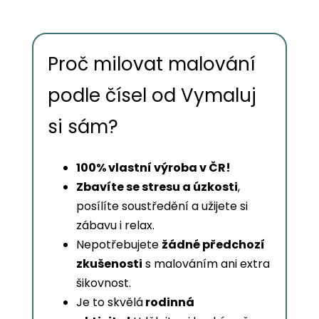
Proč milovat malování
podle čísel od Vymaluj
si sám?
100% vlastní výroba v ČR!
Zbavíte se stresu a úzkosti
,
posílíte soustředění a užijete si
zábavu i relax.
Nepotřebujete
žádné předchozí
zkušenosti
s malováním ani extra
šikovnost.
Je to skvělá
rodinná