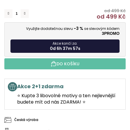
od 499 Kč
od
499 Kč
M
-3 %
Využijte dodatečnou slevu
se slevovým kódem
3PROMO
Akce končí za:
0d 6h 37m 56s
DO KOŠÍKU
Akce 2+1 zdarma
⭐ Kupte 3 libovolné motivy a ten nejlevnější
budete mít od nás ZDARMA! ⭐
Česká výroba