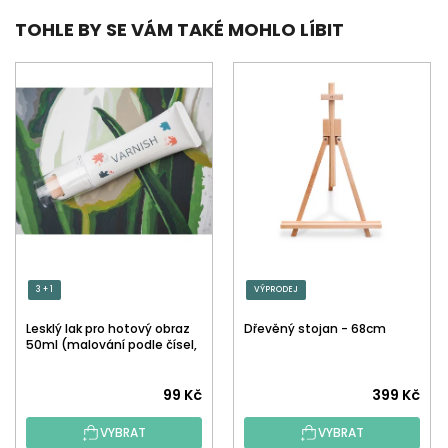
TOHLE BY SE VÁM TAKÉ MOHLO LÍBIT
3 + 1
VÝPRODEJ
Lesklý lak pro hotový obraz
Dřevěný stojan - 68cm
50ml (malování podle čísel,
tečkování)
Průměrné
99 Kč
399 Kč
hodnocení
VYBRAT
VYBRAT
produktu