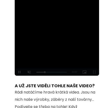
Loaded
:
Unmute
100.00%
A UŽ JSTE VIDĚLI TOHLE NAŠE VIDEO?
Rádi natáčíme hravá krátká videa. Jsou na
nich naše výrobky, záběry z naší továrny...
Podívejte se třeba na tohle! Když