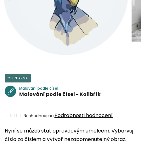
2+1 ZDARMA
Malování podle čísel
Malování podle čísel - Kolibřík
Průměrné
Podrobnosti hodnocení
Neohodnoceno
hodnocení
Nyní se můžeš stát opravdovým umělcem. Vybarvuj
produktu
číslo za číslem a vytvoř nezapomenutelný obraz,
je