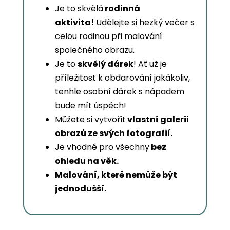
Je to skvělá
rodinná
aktivita!
Udělejte si hezký večer s
celou rodinou při malování
společného obrazu.
Je to
skvělý dárek
! Ať už je
příležitost k obdarování jakákoliv,
tenhle osobní dárek s nápadem
bude mít úspěch!
Můžete si vytvořit
vlastní galerii
obrazů ze svých fotografií.
Je vhodné pro všechny
bez
ohledu na věk.
Malování, které nemůže být
jednodušší.