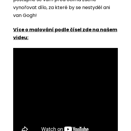
vynořovat dílo, za které by se nestyděl ani
van Gogh!
Více o malování podle čísel zde na našem
videu: