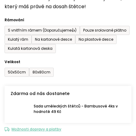
který máš právě na dosah štětce!
0,0
z
Rámování
5
S vnitřním rámem (Doporučujeme👍)
Pouze srolované plátno
hvězdiček.
Kulatý rám
Na kartonové desce
Na plastové desce
Kulatá kartonová deska
Velikost
50x50cm
80x80cm
Zdarma od nás dostanete
Sada uměleckých štětců - Bambusové 4ks v
hodnotě 49 Kč
Možnosti dopravy a platby