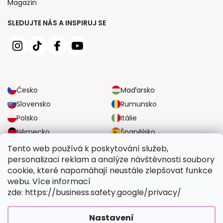
Magazín
SLEDUJTE NÁS A INSPIRUJ SE
Česko
Maďarsko
Slovensko
Rumunsko
Polsko
Itálie
Německo
Španělsko
Velká Británie
Rakousko
Tento web používá k poskytování služeb,
personalizaci reklam a analýze návštěvnosti soubory
cookie, které napomáhají neustále zlepšovat funkce
SPOLEHLIVÉ MOŽNOSTI DOPRAVY
webu. Více informací
zde: https://business.safety.google/privacy/
BEZPEČNÉ MOŽNOSTI PLATBY
Nastavení