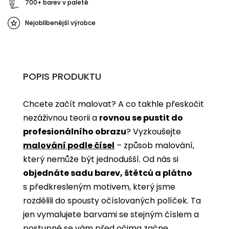
700+ barev v paletě
Nejoblíbenější výrobce
POPIS PRODUKTU
Chcete začít malovat? A co takhle přeskočit
nezáživnou teorii a
rovnou se pustit do
profesionálního obrazu
? Vyzkoušejte
malování podle čísel
­­– způsob malování,
který nemůže být jednodušší. Od nás si
objednáte sadu barev, štětců a plátno
s předkresleným motivem, který jsme
rozdělili do spousty očíslovaných políček. Ta
jen vymalujete barvami se stejným číslem a
postupně se vám před očima začne