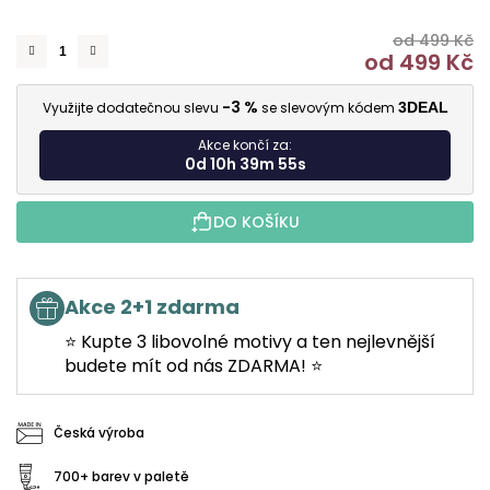
od 499 Kč
od
499 Kč
M
-3 %
Využijte dodatečnou slevu
se slevovým kódem
3DEAL
Akce končí za:
0d 10h 39m 54s
DO KOŠÍKU
Akce 2+1 zdarma
⭐ Kupte 3 libovolné motivy a ten nejlevnější
budete mít od nás ZDARMA! ⭐
Česká výroba
700+ barev v paletě