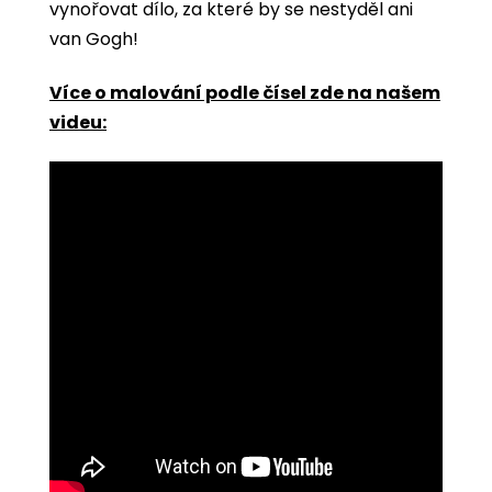
vynořovat dílo, za které by se nestyděl ani
van Gogh!
Více o malování podle čísel zde na našem
videu: