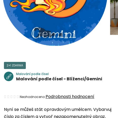
2+1 ZDARMA
Malování podle čísel
Malování podle čísel - Blíženci/Gemini
Průměrné
Podrobnosti hodnocení
Neohodnoceno
hodnocení
Nyní se můžeš stát opravdovým umělcem. Vybarvuj
produktu
číslo za číslem a vytvoř nezapomenutelný obraz,
je