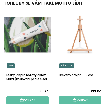
TOHLE BY SE VÁM TAKÉ MOHLO LÍBIT
3 + 1
VÝPRODEJ
Lesklý lak pro hotový obraz
Dřevěný stojan - 68cm
50ml (malování podle čísel,
tečkování)
Průměrné
99 Kč
399 Kč
hodnocení
VYBRAT
VYBRAT
produktu
je