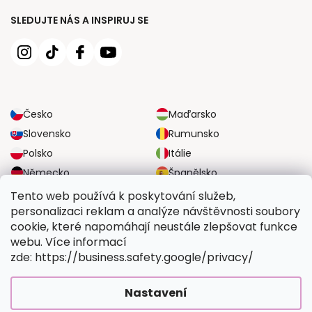
SLEDUJTE NÁS A INSPIRUJ SE
Česko
Maďarsko
Slovensko
Rumunsko
Polsko
Itálie
Německo
Španělsko
Velká Británie
Rakousko
Tento web používá k poskytování služeb,
personalizaci reklam a analýze návštěvnosti soubory
cookie, které napomáhají neustále zlepšovat funkce
SPOLEHLIVÉ MOŽNOSTI DOPRAVY
webu. Více informací
zde: https://business.safety.google/privacy/
BEZPEČNÉ MOŽNOSTI PLATBY
Nastavení