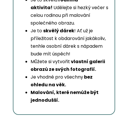
aktivita!
Udělejte si hezký večer s
celou rodinou při malování
společného obrazu.
Je to
skvělý dárek
! Ať už je
příležitost k obdarování jakákoliv,
tenhle osobní dárek s nápadem
bude mít úspěch!
Můžete si vytvořit
vlastní galerii
obrazů ze svých fotografií.
Je vhodné pro všechny
bez
ohledu na věk.
Malování, které nemůže být
jednodušší.