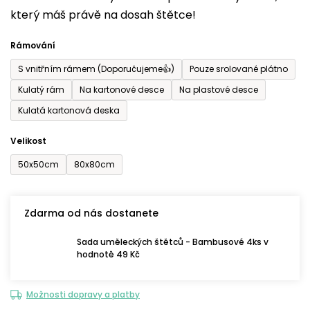
který máš právě na dosah štětce!
0,0
z
Rámování
5
S vnitřním rámem (Doporučujeme👍)
Pouze srolované plátno
hvězdiček.
Kulatý rám
Na kartonové desce
Na plastové desce
Kulatá kartonová deska
Velikost
50x50cm
80x80cm
Zdarma od nás dostanete
Sada uměleckých štětců - Bambusové 4ks v
hodnotě 49 Kč
Možnosti dopravy a platby