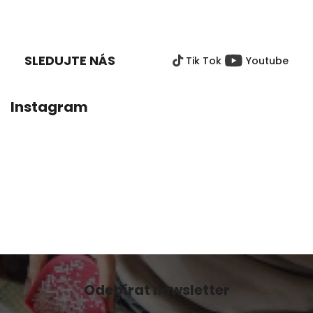
5,0
Z
z
Á
5
P
hvězdiček.
SLEDUJTE NÁS
Tik Tok
Youtube
A
T
Í
Instagram
Odebírat newsletter