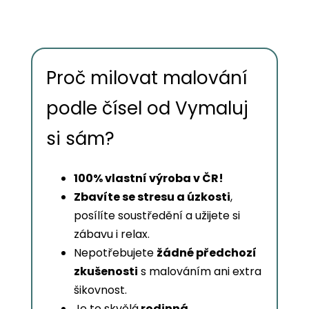
Proč milovat malování
podle čísel od Vymaluj
si sám?
100% vlastní výroba v ČR!
Zbavíte se stresu a úzkosti
,
posílíte soustředění a užijete si
zábavu i relax.
Nepotřebujete
žádné předchozí
zkušenosti
s malováním ani extra
šikovnost.
Je to skvělá
rodinná