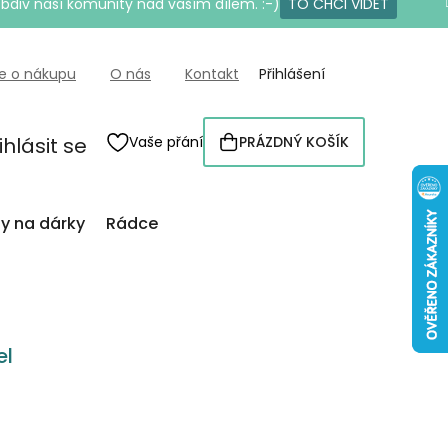
bdiv naší komunity nad vaším dílem. :-)
TO CHCI VIDĚT
e o nákupu
O nás
Kontakt
Přihlášení
ihlásit se
Vaše přání
PRÁZDNÝ KOŠÍK
NÁKUPNÍ
KOŠÍK
py na dárky
Rádce
el