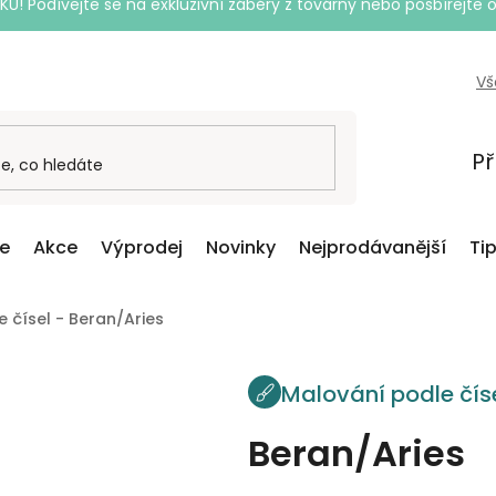
Podívejte se na exkluzivní záběry z továrny nebo posbírejte o
Vš
Př
ce
Akce
Výprodej
Novinky
Nejprodávanější
Ti
 čísel - Beran/Aries
Malování podle čís
Beran/Aries