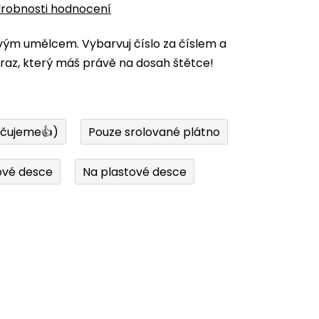
robnosti hodnocení
vým umělcem. Vybarvuj číslo za číslem a
az, který máš právě na dosah štětce!
učujeme👍)
Pouze srolované plátno
ové desce
Na plastové desce