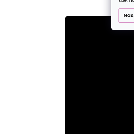
zde: h
Nas