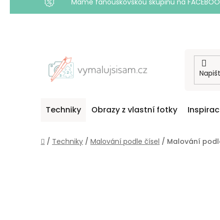
Máme fanouškovskou skupinu na FACEBOOKU! 
Přejít
na
obsah
Techniky
Obrazy z vlastní fotky
Inspira
Domů
/
Techniky
/
Malování podle čísel
/
Malování podle