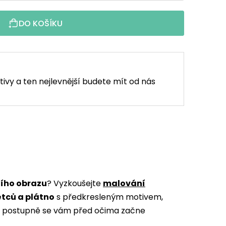
DO KOŠÍKU
tivy a ten nejlevnější budete mít od nás
ního obrazu
? Vyzkoušejte
malování
ětců a plátno
s předkresleným motivem,
m a postupně se vám před očima začne