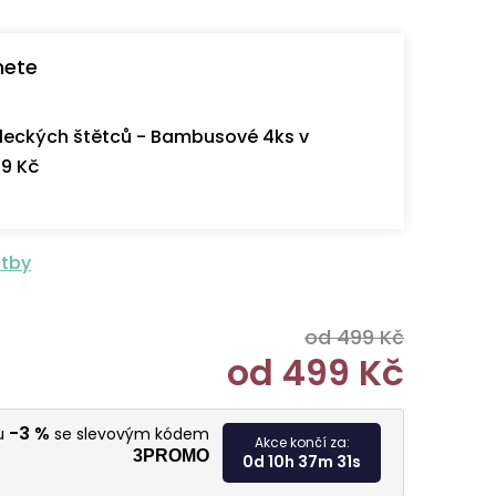
nete
eckých štětců - Bambusové 4ks v
9 Kč
atby
od 499 Kč
od
499 Kč
Měrná cen
-3 %
vu
se slevovým kódem
Akce končí za:
3PROMO
0d 10h 37m 30s