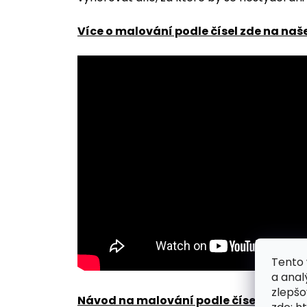
Více o malování podle čísel zde na naš
Tento 
a anal
zlepšo
Návod na malování podle čísel zde
.