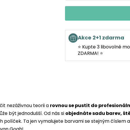
Akce 2+1 zdarma
⭐ Kupte 3 libovolné mo
ZDARMA! ⭐
it nezáživnou teorii a
rovnou se pustit do profesionál
ůže být jednodušší. Od nás si
objednáte sadu barev, št
ých políček. Ta jen vymalujete barvami se stejným čísle
i van Gogh!