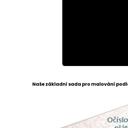
Loaded
:
Unmute
73.28%
Naše základní sada pro malování podle