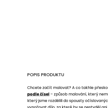
POPIS PRODUKTU
Chcete začít malovat? A co takhle přeskoč
podle čísel
­­– způsob malování, který nem
který jsme rozdělili do spousty očíslovan
vynořovat dílo, za které by se nestyděl an