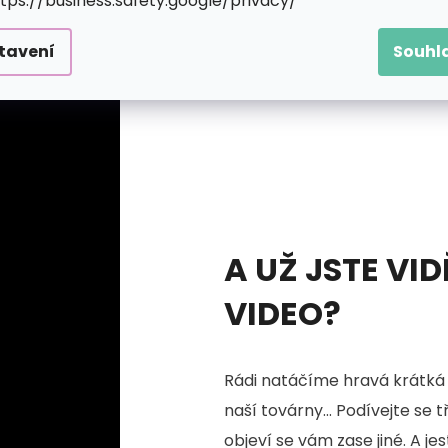
ttps://business.safety.google/privacy/
tavení
Souhl
A UŽ JSTE VID
VIDEO?
Rádi natáčíme hravá krátká 
naší továrny... Podívejte se 
objeví se vám zase jiné. A je