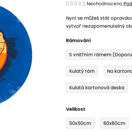
Průměrné
Neohodnoceno
Pod
hodnocení
Nyní se můžeš stát opravdo
produktu
vytvoř nezapomenutelný obr
je
0,0
Rámování
z
5
S vnitřním rámem (Dopor
hvězdiček.
Kulatý rám
Na karton
Kulatá kartonová deska
Velikost
50x50cm
80x80cm