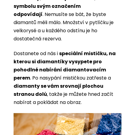
symbolu svým označením
odpovídají
. Nemusíte se bát, že byste
diamantů měli málo. Množství v pytlíčku je
velkorysé a u každého odstínu je ho
dostatečná rezerva.
Dostanete od nás i
speciální mističku, na
kterou si diamantíky vysypete pro
pohodlné nabírání diamantovacím
perem
. Po nasypání mističkou zatřeste a
diamanty se vám srovnají plochou
stranou dolů
, takže je můžete hned začít
nabírat a pokládat na obraz.