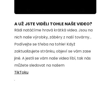
Loaded
:
Unmute
100.00%
A UŽ JSTE VIDĚLI TOHLE NAŠE VIDEO?
Rádi natáčíme hravá krátká videa. Jsou na
nich naše výrobky, záběry z naší továrny...
Podívejte se třeba na tohle! Když
zaktualizujete stránku, objeví se vám zase
jiné. A jestli se vám naše videa líbí, tak nás
můžete sledovat na našem
TikToku
.