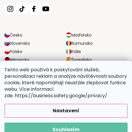
Česko
Maďarsko
Slovensko
Rumunsko
Polsko
Itálie
Německo
Španělsko
Velká Británie
Rakousko
Tento web používá k poskytování služeb,
personalizaci reklam a analýze návštěvnosti soubory
cookie, které napomáhají neustále zlepšovat funkce
SPOLEHLIVÉ MOŽNOSTI DOPRAVY
webu. Více informací
zde: https://business.safety.google/privacy/
BEZPEČNÉ MOŽNOSTI PLATBY
Nastavení
Souhlasím
Copyright 2026
Vymalujsisam.cz
. Všechna práva vyhrazena.