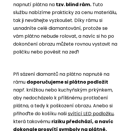
napnutí plátna na
tzv. blind rám.
Tuto
službu nabízíme prakticky za cenu materiálu,
tak ji neváhejte vyzkoušet. Díky rámu si
usnadníte celé diamantování, protože se
vám plátno nebude rolovat, a navíc si ho po
dokončení obrazu můžete rovnou vystavit na
poličku nebo pověsit na zeď!
Při sázení diamantů na plátno napnuté na
rámu
doporučujeme si plátno podložit
např. knížkou nebo kuchyňským prkýnkem,
aby nedocházelo k přílišnému protlačení
plátna, a tedy k poškození obrazu. Anebo si
přihoďte do košíku naši
svítící LED podložku
,
která takovému
riziku předchází, a navíc
dokonale prosvítí symboly na plátně,