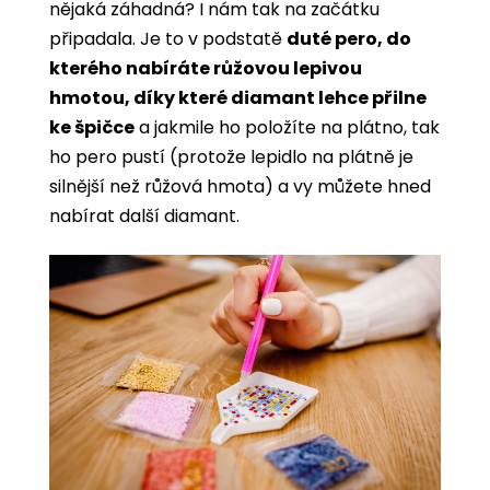
nějaká záhadná? I nám tak na začátku
připadala. Je to v podstatě
duté pero, do
kterého nabíráte růžovou lepivou
hmotou, díky které diamant lehce přilne
ke špičce
a jakmile ho položíte na plátno, tak
ho pero pustí (protože lepidlo na plátně je
silnější než růžová hmota) a vy můžete hned
nabírat další diamant.