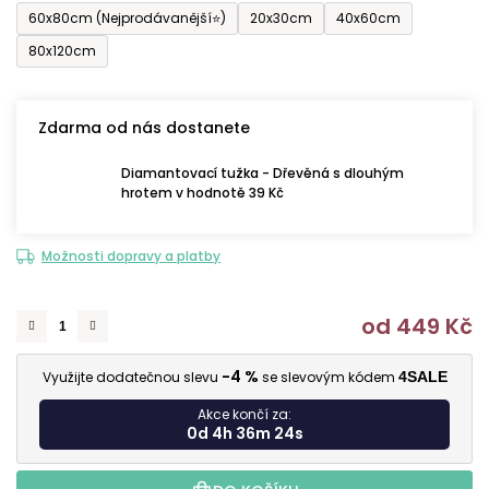
60x80cm (Nejprodávanější⭐)
20x30cm
40x60cm
80x120cm
Zdarma od nás dostanete
Diamantovací tužka - Dřevěná s dlouhým
hrotem v hodnotě 39 Kč
Možnosti dopravy a platby
od
449 Kč
M
-4 %
Využijte dodatečnou slevu
se slevovým kódem
4SALE
Akce končí za:
0d 4h 36m 23s