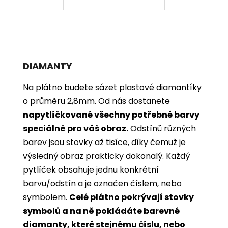
DIAMANTY
Na plátno budete sázet plastové diamantíky
o průměru 2,8mm. Od nás dostanete
napytlíčkované všechny potřebné barvy
speciálně pro váš obraz.
Odstínů různých
barev jsou stovky až tisíce, díky čemuž je
výsledný obraz prakticky dokonalý.
Každý
pytlíček obsahuje jednu konkrétní
barvu/odstín a je označen číslem, nebo
symbolem.
Celé plátno pokrývají stovky
symbolů a na ně pokládáte barevné
diamanty, které stejnému číslu, nebo