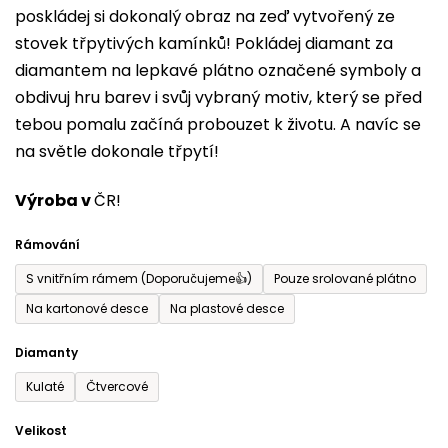
poskládej si dokonalý obraz na zeď vytvořený ze
0,0
stovek třpytivých kamínků! Pokládej diamant za
z
diamantem na lepkavé plátno označené symboly a
5
obdivuj hru barev i svůj vybraný motiv, který se před
hvězdiček.
tebou pomalu začíná probouzet k životu. A navíc se
na světle dokonale třpytí!
Výroba v
ČR!
Rámování
S vnitřním rámem (Doporučujeme👍)
Pouze srolované plátno
Na kartonové desce
Na plastové desce
Diamanty
Kulaté
Čtvercové
Velikost