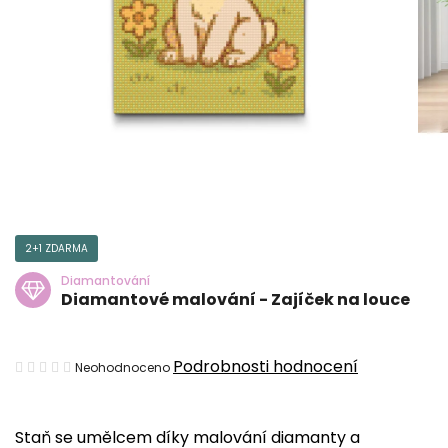
2+1 ZDARMA
Diamantování
Diamantové malování - Zajíček na louce
Průměrné
Podrobnosti hodnocení
Neohodnoceno
hodnocení
produktu
Staň se umělcem díky malování diamanty a
je