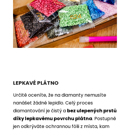
LEPKAVÉ PLÁTNO
Určitě oceníte, že na diamanty nemusíte
nanášet žádné lepidlo. Celý proces
diamantování je čistý a
bez ulepených prstů
díky lepkavému povrchu plátna
. Postupně
jen odkrýváte ochrannou fólii z místa, kam