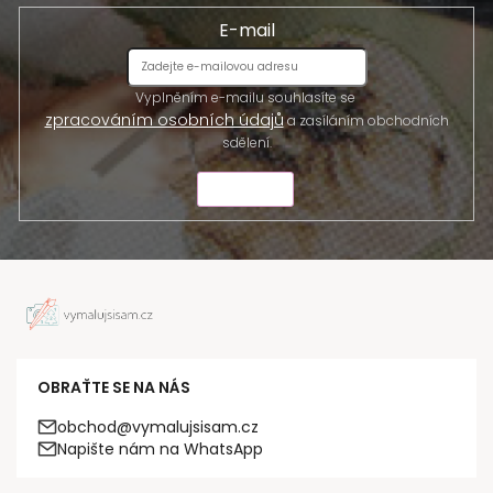
E-mail
Vyplněním e-mailu souhlasíte se
zpracováním osobních údajů
a zasíláním obchodních
sdělení.
ODESLAT
OBRAŤTE SE NA NÁS
obchod@vymalujsisam.cz
Napište nám na WhatsApp