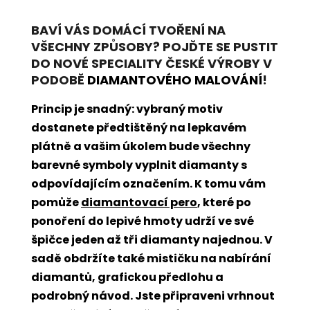
BAVÍ VÁS DOMÁCÍ TVOŘENÍ NA
VŠECHNY ZPŮSOBY? POJĎTE SE PUSTIT
DO NOVÉ SPECIALITY ČESKÉ VÝROBY V
PODOBĚ
DIAMANTOVÉHO MALOVÁNÍ
!
Princip je snadný: vybraný motiv
dostanete předtištěný na lepkavém
plátně a vašim úkolem bude všechny
barevné symboly vyplnit diamanty s
odpovídajícím označením. K tomu vám
pomůže
diamantovací pero
, které po
ponoření do lepivé hmoty udrží ve své
špičce jeden až tři diamanty najednou. V
sadě obdržíte také mističku na nabírání
diamantů, grafickou předlohu a
podrobný návod. Jste připraveni vrhnout