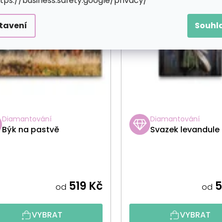
ttps://business.safety.google/privacy/
tavení
Souhl
Diamantování
Diamantování
Býk na pastvě
Svazek levandule
519 Kč
5
od
od
VYBRAT
VYBRAT