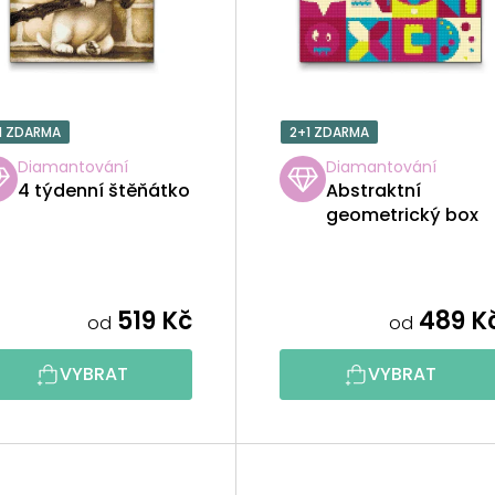
1 ZDARMA
2+1 ZDARMA
Diamantování
Diamantování
4 týdenní štěňátko
Abstraktní
geometrický box
519 Kč
489 K
od
od
VYBRAT
VYBRAT