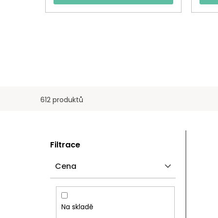
612 produktů
P
V
Filtrace
O
Ý
Cena
S
P
T
I
Na skladě