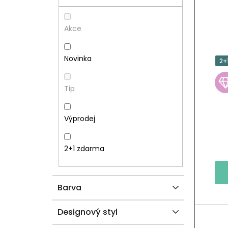
R
S
A
P
Akce
N
R
Novinka
2+
N
O
Tip
Í
D
P
U
Výprodej
A
K
2+1 zdarma
N
T
E
Ů
Barva
L
Designový styl