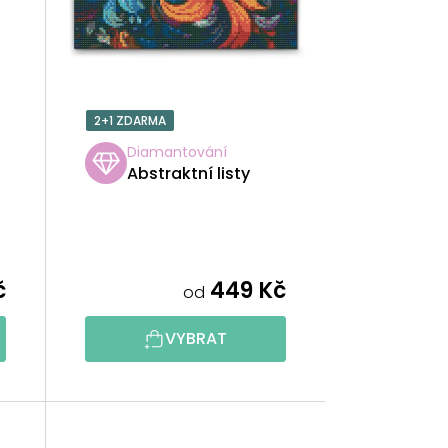
P
R
O
2+1 ZDARMA
D
Diamantování
Abstraktní listy
U
K
T
č
449 Kč
od
Ů
VYBRAT