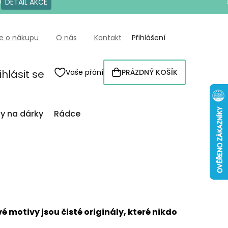
0
DETAIL AKCE
e o nákupu
O nás
Kontakt
Přihlášení
ihlásit se
Vaše přání
PRÁZDNÝ KOŠÍK
NÁKUPNÍ
KOŠÍK
py na dárky
Rádce
 motivy jsou čisté originály, které nikdo