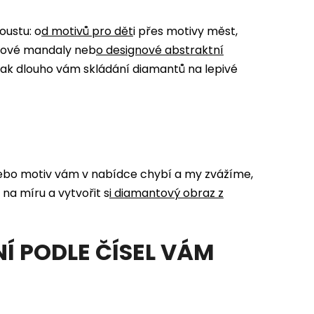
oustu: o
d
motivů pro dět
i
přes motivy měst,
ntové mandaly neb
o
designové abstraktní
 jak dlouho vám skládání diamantů na lepivé
 nebo motiv vám v nabídce chybí a my zvážíme,
 na míru a vytvořit s
i
diamantový obraz z
 PODLE ČÍSEL VÁM