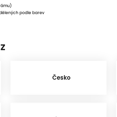
 rámu)
dělených podle barev
AZ
Česko