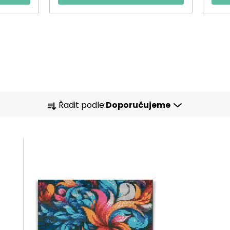
Ř
Řadit podle:
Doporučujeme
A
Z
E
N
Í