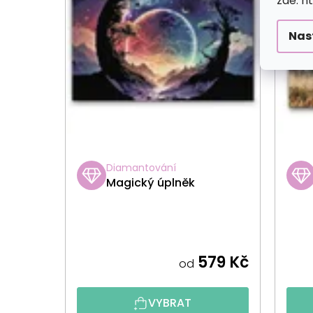
zde: h
Nas
Diamantování
Magický úplněk
579 Kč
od
VYBRAT