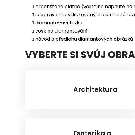
předtištěné plátno (volitelně napnuté na
soupravu napytlíčkovaných diamantů roz
diamantovací tužku
vosk na diamantování
návod a předlohu diamantových obrázků
VYBERTE SI SVŮJ OBR
Architektura
Esoterika a