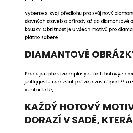
Vyberte si svoji předlohu pro svůj nový diama
slavných staveb
a
příro
dy
až po diamantové o
kous
ky
. Obtížnost je u všech motivů pro diama
plátno zabere.
DIAMANTOVÉ OBRÁZKY
Přece jen jste si ze záplavy našich hotových 
jestli ji ještě nerozšířit právě o váš nápad. V
vlastní fotky
.
KAŽDÝ HOTOVÝ MOTIV
DORAZÍ V SADĚ, KTER