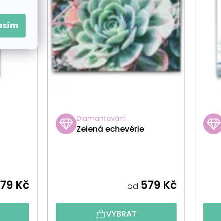
asím
Diamantování
Zelená echevérie
79 Kč
579 Kč
od
VYBRAT