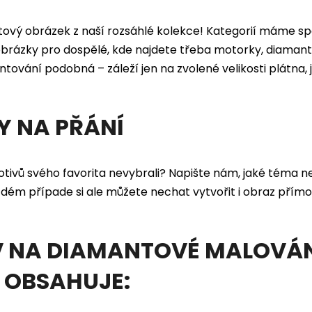
ntový obrázek z naší rozsáhlé kolekce! Kategorií máme sp
brázky pro dospělé, kde najdete třeba motorky, diama
ntování podobná – záleží jen na zvolené velikosti plátna,
 NA PŘÁNÍ
motivů svého favorita nevybrali? Napište nám, jaké téma
 každém případe si ale můžete nechat vytvořit i obraz přímo
 NA DIAMANTOVÉ MALOVÁNÍ
Á OBSAHUJE: