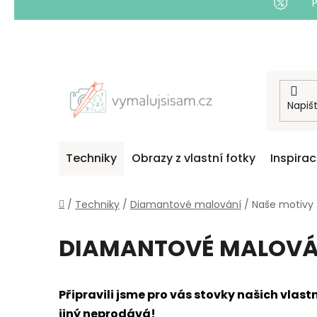
Přejít
na
obsah
Techniky
Obrazy z vlastní fotky
Inspira
Domů
/
Techniky
/
Diamantové malování
/
Naše motivy
DIAMANTOVÉ MALOVÁ
Připravili jsme pro vás stovky našich vlas
jiný neprodává!