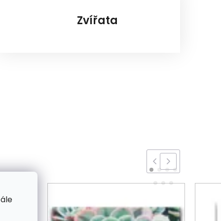
Zvířata
tále