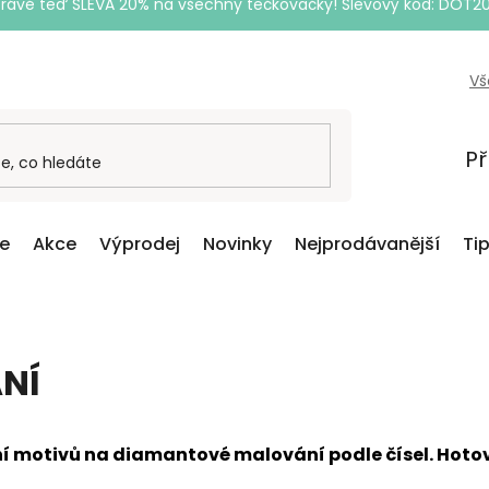
Právě teď SLEVA 20% na všechny tečkovačky! Slevový kód: DOT2
Vš
Př
ce
Akce
Výprodej
Novinky
Nejprodávanější
Ti
NÍ
tní motivů na diamantové malování podle čísel. Hotové