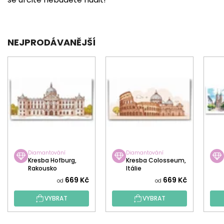
NEJPRODÁVANĚJŠÍ
Diamantování
Diamantování
Kresba Hofburg,
Kresba Colosseum,
Rakousko
Itálie
669 Kč
669 Kč
od
od
VYBRAT
VYBRAT