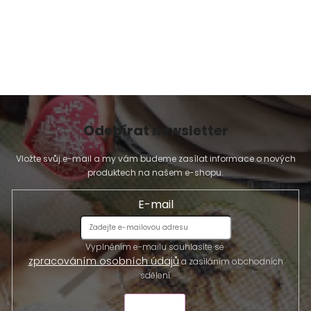
p
i
s
u
Odebírat newsletter
Vložte svůj e-mail a my vám budeme zasílat informace o nových
produktech na našem e-shopu.
E-mail
Vyplněním e-mailu souhlasíte se
zpracováním osobních údajů
a zasíláním obchodních
sdělení.
ODESLAT