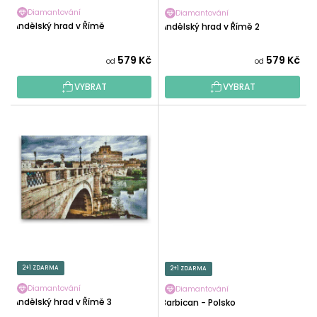
K
Diamantování
Diamantování
T
Andělský hrad v Římě
Andělský hrad v Římě 2
Ů
579 Kč
579 Kč
od
od
VYBRAT
VYBRAT
2+1 ZDARMA
2+1 ZDARMA
Diamantování
Diamantování
Andělský hrad v Římě 3
Barbican - Polsko