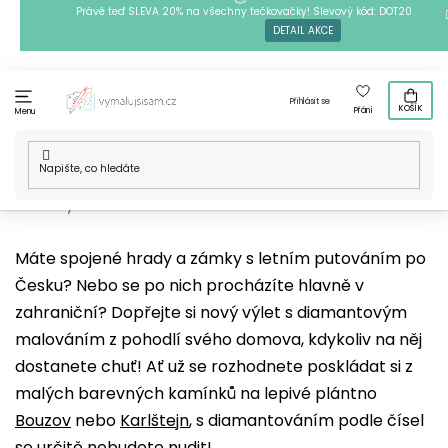
Přejít
Právě teď SLEVA 20% na všechny tečkovačky! Slevový kód: DOT20
DETAIL AKCE
na
obsah
Přihlásit se
KOŠÍK
Přání
Menu
Domů
/
Techniky
/
Diamantové malování
/
Naše motivy
/
Hrady
a zámky
Máte spojené hrady a zámky s letním putováním po
Česku? Nebo se po nich procházíte hlavně v
zahraniční? Dopřejte si nový výlet s diamantovým
malováním z pohodlí svého domova, kdykoliv na něj
dostanete chuť! Ať už se rozhodnete poskládat si z
malých barevných kamínků na lepivé plántno
Bouzov
nebo
Karlštejn
, s diamantováním podle čísel
se určitě nebudete nudit!