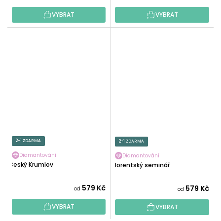
VYBRAT
VYBRAT
2+1 ZDARMA
2+1 ZDARMA
Diamantování
Diamantování
Český Krumlov
Florentský seminář
579 Kč
579 Kč
od
od
VYBRAT
VYBRAT