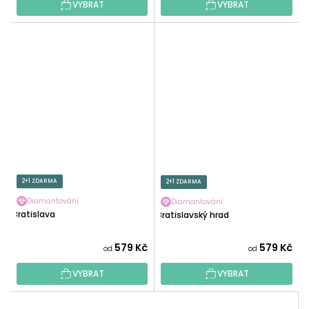
VYBRAT
VYBRAT
2+1 ZDARMA
2+1 ZDARMA
Diamantování
Diamantování
Bratislava
Bratislavský hrad
579 Kč
579 Kč
od
od
VYBRAT
VYBRAT