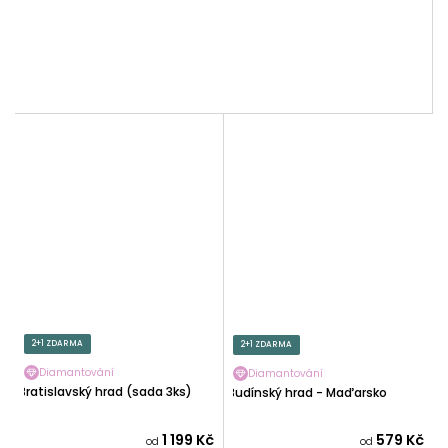
2+1 ZDARMA
2+1 ZDARMA
Diamantování
Diamantování
Bratislavský hrad (sada 3ks)
Budínský hrad - Maďarsko
1 199 Kč
579 Kč
od
od