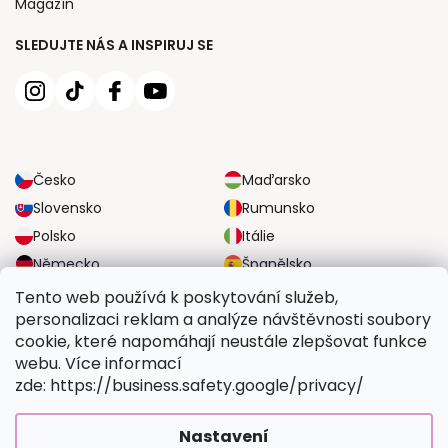
Magazín
SLEDUJTE NÁS A INSPIRUJ SE
Česko
Maďarsko
Slovensko
Rumunsko
Polsko
Itálie
Německo
Španělsko
Velká Británie
Rakousko
Tento web používá k poskytování služeb,
personalizaci reklam a analýze návštěvnosti soubory
cookie, které napomáhají neustále zlepšovat funkce
SPOLEHLIVÉ MOŽNOSTI DOPRAVY
webu. Více informací
zde: https://business.safety.google/privacy/
BEZPEČNÉ MOŽNOSTI PLATBY
Nastavení