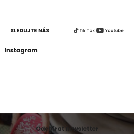
Z
Á
P
SLEDUJTE NÁS
Tik Tok
Youtube
A
T
Í
Instagram
Odebírat newsletter