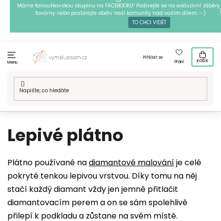
Přejít
Máme fanouškovskou skupinu na FACEBOOKU! Podívejte se na exkluzivní záběry 
továrny nebo posbírejte obdiv naší komunity nad vaším dílem. :-)
na
TO CHCI VIDĚT
obsah
Přihlásit se
KOŠÍK
Přání
Menu
Domů
/
Slovník pojmů
/
Lepivé plátno
Lepivé plátno
Plátno používané na
diamantové malování
je celé
pokryté tenkou lepivou vrstvou. Díky tomu na něj
stačí každý diamant vždy jen jemně přitlačit
diamantovacím perem a on se sám spolehlivě
přilepí k podkladu a zůstane na svém místě.