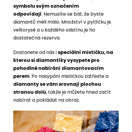
symbolu svým označením
odpovídají
. Nemusíte se bát, že byste
diamantů měli málo. Množství v pytlíčku je
velkorysé a u každého odstínu je ho
dostatečná rezerva.
Dostanete od nás i
speciální mističku, na
kterou si diamantíky vysypete pro
pohodlné nabírání diamantovacím
perem
. Po nasypání mističkou zatřeste a
diamanty se vám srovnají plochou
stranou dolů
, takže je můžete hned začít
nabírat a pokládat na obraz.