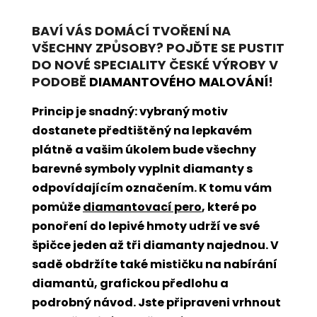
BAVÍ VÁS DOMÁCÍ TVOŘENÍ NA
VŠECHNY ZPŮSOBY? POJĎTE SE PUSTIT
DO NOVÉ SPECIALITY ČESKÉ VÝROBY V
PODOBĚ
DIAMANTOVÉHO MALOVÁNÍ
!
Princip je snadný: vybraný motiv
dostanete předtištěný na lepkavém
plátně a vašim úkolem bude všechny
barevné symboly vyplnit diamanty s
odpovídajícím označením. K tomu vám
pomůže
diamantovací pero
, které po
ponoření do lepivé hmoty udrží ve své
špičce jeden až tři diamanty najednou. V
sadě obdržíte také mističku na nabírání
diamantů, grafickou předlohu a
podrobný návod. Jste připraveni vrhnout