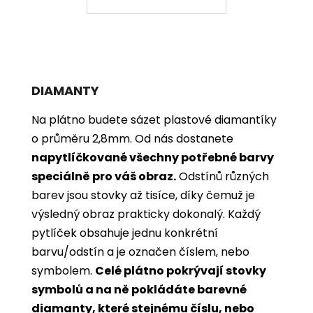
DIAMANTY
Na plátno budete sázet plastové diamantíky
o průměru 2,8mm. Od nás dostanete
napytlíčkované všechny potřebné barvy
speciálně pro váš obraz.
Odstínů různých
barev jsou stovky až tisíce, díky čemuž je
výsledný obraz prakticky dokonalý.
Každý
pytlíček obsahuje jednu konkrétní
barvu/odstín a je označen číslem, nebo
symbolem.
Celé plátno pokrývají stovky
symbolů a na ně pokládáte barevné
diamanty, které stejnému číslu, nebo