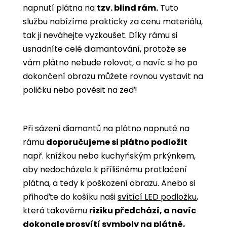
napnutí plátna na
tzv. blind rám.
Tuto
službu nabízíme prakticky za cenu materiálu,
tak ji neváhejte vyzkoušet. Díky rámu si
usnadníte celé diamantování, protože se
vám plátno nebude rolovat, a navíc si ho po
dokončení obrazu můžete rovnou vystavit na
poličku nebo pověsit na zeď!
Při sázení diamantů na plátno napnuté na
rámu
doporučujeme si plátno podložit
např. knížkou nebo kuchyňským prkýnkem,
aby nedocházelo k přílišnému protlačení
plátna, a tedy k poškození obrazu. Anebo si
přihoďte do košíku naši
svítící LED podložku
,
která takovému
riziku předchází, a navíc
dokonale prosvítí symboly na plátně,