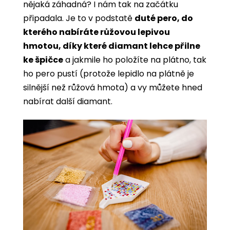
nějaká záhadná? I nám tak na začátku
připadala. Je to v podstatě
duté pero, do
kterého nabíráte růžovou lepivou
hmotou, díky které diamant lehce přilne
ke špičce
a jakmile ho položíte na plátno, tak
ho pero pustí (protože lepidlo na plátně je
silnější než růžová hmota) a vy můžete hned
nabírat další diamant.