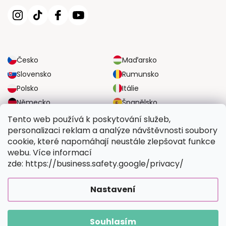
Česko
Maďarsko
Slovensko
Rumunsko
Polsko
Itálie
Německo
Španělsko
Velká Británie
Rakousko
Tento web používá k poskytování služeb,
personalizaci reklam a analýze návštěvnosti soubory
cookie, které napomáhají neustále zlepšovat funkce
SPOLEHLIVÉ MOŽNOSTI DOPRAVY
webu. Více informací
zde: https://business.safety.google/privacy/
BEZPEČNÉ MOŽNOSTI PLATBY
Nastavení
Souhlasím
Copyright 2026
Vymalujsisam.cz
. Všechna práva vyhrazena.