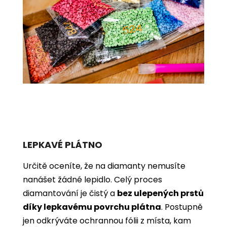
LEPKAVÉ PLÁTNO
Určitě oceníte, že na diamanty nemusíte
nanášet žádné lepidlo. Celý proces
diamantování je čistý a
bez ulepených prstů
díky lepkavému povrchu plátna
. Postupně
jen odkrýváte ochrannou fólii z místa, kam