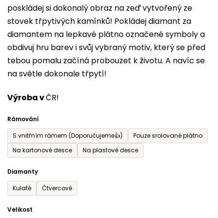
poskládej si dokonalý obraz na zeď vytvořený ze
0,0
stovek třpytivých kamínků! Pokládej diamant za
z
diamantem na lepkavé plátno označené symboly a
5
obdivuj hru barev i svůj vybraný motiv, který se před
hvězdiček.
tebou pomalu začíná probouzet k životu. A navíc se
na světle dokonale třpytí!
Výroba v
ČR!
Rámování
S vnitřním rámem (Doporučujeme👍)
Pouze srolované plátno
Na kartonové desce
Na plastové desce
Diamanty
Kulaté
Čtvercové
Velikost