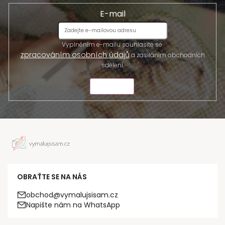
E-mail
Vyplněním e-mailu souhlasíte se
zpracováním osobních údajů
a zasíláním obchodních
sdělení.
ODESLAT
OBRAŤTE SE NA NÁS
obchod@vymalujsisam.cz
Napište nám na WhatsApp