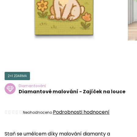
2+1 ZDARMA
Diamantování
Diamantové malování - Zajíček na louce
Průměrné
Podrobnosti hodnocení
Neohodnoceno
hodnocení
produktu
Staň se umělcem díky malování diamanty a
je