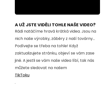
Loaded
:
Unmute
49.83%
A UŽ JSTE VIDĚLI TOHLE NAŠE VIDEO?
Rádi natáčíme hravá krátká videa. Jsou na
nich naše výrobky, záběry z naší továrny...
Podívejte se třeba na tohle! Když
zaktualizujete stránku, objeví se vám zase
jiné. A jestli se vám naše videa líbí, tak nás
můžete sledovat na našem
TikToku
.