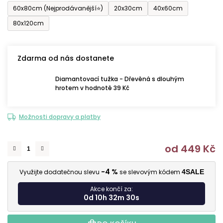
60x80cm (Nejprodávanější⭐)
20x30cm
40x60cm
80x120cm
Zdarma od nás dostanete
Diamantovací tužka - Dřevěná s dlouhým
hrotem v hodnotě 39 Kč
Možnosti dopravy a platby
od
449 Kč
M
-4 %
Využijte dodatečnou slevu
se slevovým kódem
4SALE
Akce končí za:
0d 10h 32m 29s