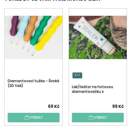
3 + 1
Diamantovací tužka - Široká
(3D tisk)
Lak/fixátor na hotovou
diamantovačku s
aplikátorem
Průměrné
Průměrné
69 Kč
99 Kč
hodnocení
hodnocení
VYBRAT
VYBRAT
produktu
produktu
je
je