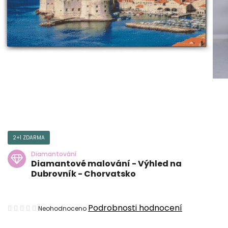
2+1 ZDARMA
Diamantování
Diamantové malování - Výhled na
Dubrovník - Chorvatsko
Průměrné
Podrobnosti hodnocení
Neohodnoceno
hodnocení