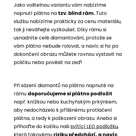
Jako volitelnou variantu vám nabízíme
napnutí plátna na
tzv. blind rám.
Tuto
službu nabízíme prakticky za cenu materiálu,
tak ji neváhejte vyzkoušet. Díky rámu si
usnadníte celé diamantování, protože se
vám plátno nebude rolovat, a navíc si ho po
dokončení obrazu můžete rovnou vystavit na
poličku nebo pověsit na zeď!
Při sázení diamantů na plátno napnuté na
rámu
doporučujeme si plátno podložit
např. knížkou nebo kuchyňským prkýnkem,
aby nedocházelo k přílišnému protlačení
plátna, a tedy k poškození obrazu. Anebo si
přihoďte do košíku naši
svítící LED podložku
,
která takovému
riziku předchází, a navíc