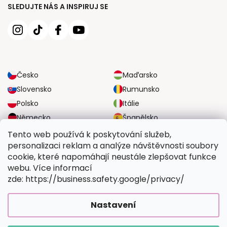
SLEDUJTE NÁS A INSPIRUJ SE
Česko
Maďarsko
Slovensko
Rumunsko
Polsko
Itálie
Německo
Španělsko
Velká Británie
Rakousko
Tento web používá k poskytování služeb,
personalizaci reklam a analýze návštěvnosti soubory
cookie, které napomáhají neustále zlepšovat funkce
SPOLEHLIVÉ MOŽNOSTI DOPRAVY
webu. Více informací
zde: https://business.safety.google/privacy/
BEZPEČNÉ MOŽNOSTI PLATBY
Nastavení