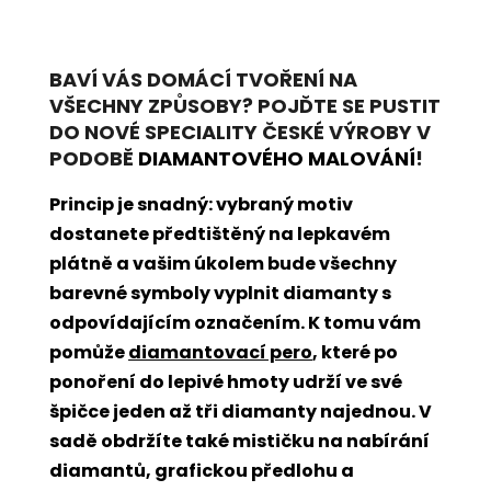
BAVÍ VÁS DOMÁCÍ TVOŘENÍ NA
VŠECHNY ZPŮSOBY? POJĎTE SE PUSTIT
DO NOVÉ SPECIALITY ČESKÉ VÝROBY V
PODOBĚ
DIAMANTOVÉHO MALOVÁNÍ
!
Princip je snadný: vybraný motiv
dostanete předtištěný na lepkavém
plátně a vašim úkolem bude všechny
barevné symboly vyplnit diamanty s
odpovídajícím označením. K tomu vám
pomůže
diamantovací pero
, které po
ponoření do lepivé hmoty udrží ve své
špičce jeden až tři diamanty najednou. V
sadě obdržíte také mističku na nabírání
diamantů, grafickou předlohu a