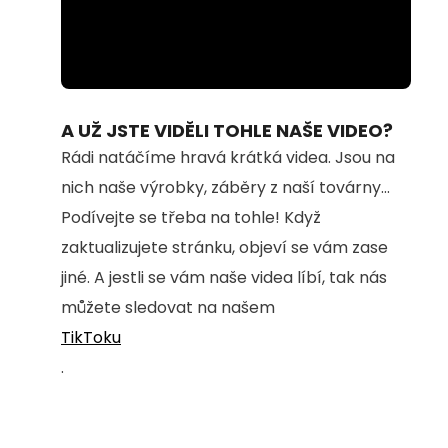
Loaded
:
Unmute
92.09%
A UŽ JSTE VIDĚLI TOHLE NAŠE VIDEO?
Rádi natáčíme hravá krátká videa. Jsou na
nich naše výrobky, záběry z naší továrny...
Podívejte se třeba na tohle! Když
zaktualizujete stránku, objeví se vám zase
jiné. A jestli se vám naše videa líbí, tak nás
můžete sledovat na našem
TikToku
.