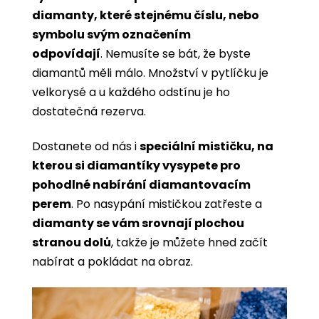
diamanty, které stejnému číslu, nebo
symbolu svým označením
odpovídají
. Nemusíte se bát, že byste
diamantů měli málo. Množství v pytlíčku je
velkorysé a u každého odstínu je ho
dostatečná rezerva.
Dostanete od nás i
speciální mističku, na
kterou si diamantíky vysypete pro
pohodlné nabírání diamantovacím
perem
. Po nasypání mističkou zatřeste a
diamanty se vám srovnají plochou
stranou dolů
, takže je můžete hned začít
nabírat a pokládat na obraz.