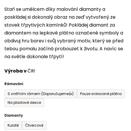
produktu
Staň se umělcem díky malování diamanty a
je
poskládej si dokonalý obraz na zeď vytvořený ze
0,0
stovek třpytivých kamínků! Pokládej diamant za
z
diamantem na lepkavé plátno označené symboly a
5
obdivuj hru barev i svůj vybraný motiv, který se před
hvězdiček.
tebou pomalu začíná probouzet k životu. A navíc se
na světle dokonale třpytí!
Výroba v
ČR!
Rámování
S vnitřním rámem (Doporučujeme👍)
Pouze srolované plátno
Na plastové desce
Diamanty
Kulaté
Čtvercové