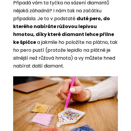
Připadá vám ta tyčka na sázení diamantů
nějaká záhadná? I nám tak na začátku
připadala. Je to v podstatě
duté pero, do
kterého nabíráte růžovou lepivou
hmotou, díky které diamant lehce přilne
ke špičce
a jakmile ho položíte na plátno, tak
ho pero pustí (protože lepidlo na plátně je
silnější než růžová hmota) a vy můžete hned
nabírat další diamant.