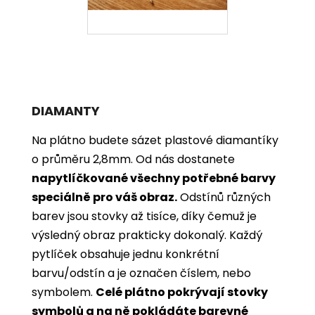
DIAMANTY
Na plátno budete sázet plastové diamantíky
o průměru 2,8mm. Od nás dostanete
napytlíčkované všechny potřebné barvy
speciálně pro váš obraz.
Odstínů různých
barev jsou stovky až tisíce, díky čemuž je
výsledný obraz prakticky dokonalý.
Každý
pytlíček obsahuje jednu konkrétní
barvu/odstín a je označen číslem, nebo
symbolem.
Celé plátno pokrývají stovky
symbolů a na ně pokládáte barevné