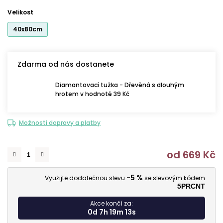
Velikost
40x80cm
Zdarma od nás dostanete
Diamantovací tužka - Dřevěná s dlouhým
hrotem v hodnotě 39 Kč
Možnosti dopravy a platby
od
669 Kč
M
-5 %
Využijte dodatečnou slevu
se slevovým kódem
5PRCNT
Akce končí za:
0d 7h 19m 12s