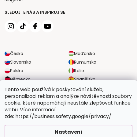
SLEDUJTE NÁS A INSPIRUJ SE
Česko
Maďarsko
Slovensko
Rumunsko
Polsko
Itálie
Německo
Španělsko
Velká Británie
Rakousko
Tento web používá k poskytování služeb,
personalizaci reklam a analýze návštěvnosti soubory
cookie, které napomáhají neustále zlepšovat funkce
SPOLEHLIVÉ MOŽNOSTI DOPRAVY
webu. Více informací
zde: https://business.safety.google/privacy/
BEZPEČNÉ MOŽNOSTI PLATBY
Nastavení