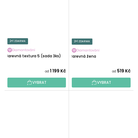
2+1 ZDARMA
2+1 ZDARMA
Diamantování
Diamantování
Barevná textura 5 (sada 3ks)
Barevná žena
1 199 Kč
519 Kč
od
od
VYBRAT
VYBRAT