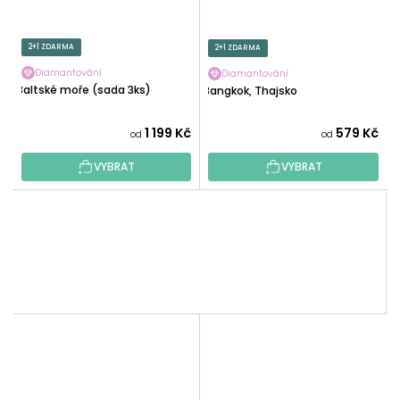
2+1 ZDARMA
2+1 ZDARMA
Diamantování
Diamantování
Baltské moře (sada 3ks)
Bangkok, Thajsko
1 199 Kč
579 Kč
od
od
VYBRAT
VYBRAT