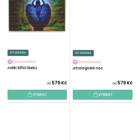
2+1 ZDARMA
2+1 ZDARMA
Diamantování
Diamantování
Anděl šířící lásku
Astrologická noc
579 Kč
579 Kč
od
od
VYBRAT
VYBRAT