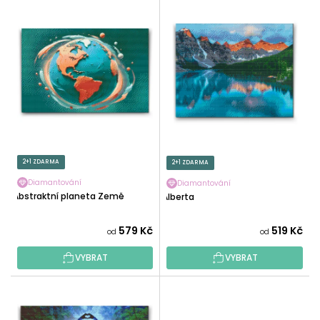
V
N
Ý
Í
P
P
I
R
S
O
P
D
R
U
O
K
D
T
U
2+1 ZDARMA
2+1 ZDARMA
Ů
K
Diamantování
Diamantování
T
Abstraktní planeta Země
Alberta
Ů
579 Kč
519 Kč
od
od
VYBRAT
VYBRAT