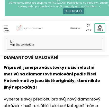
Přejít
Máme fanouškovskou skupinu na FACEBOOKU! Podívejte se na exkluzivní záběry 
továrny nebo posbírejte obdiv naší komunity nad vaším dílem. :-)
na
TO CHCI VIDĚT
obsah
Přihlásit se
KOŠÍK
Přání
Menu
Domů
/
Techniky
/
Diamantové malování
/
Naše motivy
DIAMANTOVÉ MALOVÁNÍ
Připravili jsme pro vás stovky našich vlastní
motivů na diamantové malování podle čísel.
Hotové motivy jsou čisté originály, které nikdo
jiný neprodává!
Vyberte si svoji předlohu pro svůj nový diamantový
obrázek z naší rozsáhlé kolekce! Kategorií máme