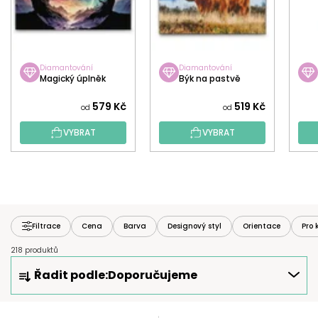
Diamantování
Diamantování
Magický úplněk
Býk na pastvě
579 Kč
519 Kč
od
od
VYBRAT
VYBRAT
Filtrace
Cena
Barva
Designový styl
Orientace
Pro 
218 produktů
Ř
Řadit podle:
Doporučujeme
A
Z
E