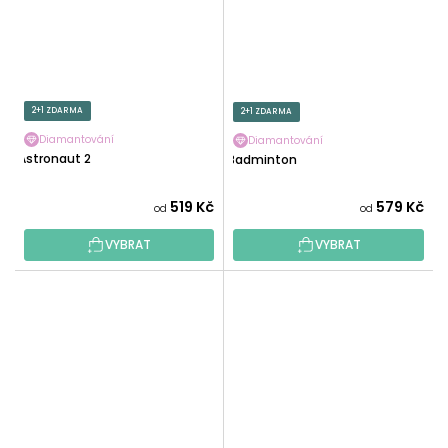
2+1 ZDARMA
2+1 ZDARMA
Diamantování
Diamantování
Astronaut 2
Badminton
519 Kč
579 Kč
od
od
VYBRAT
VYBRAT