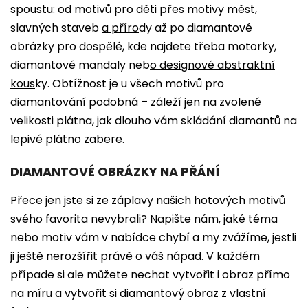
spoustu: o
d
motivů pro dět
i
přes motivy měst,
slavných staveb
a
příro
dy
až po diamantové
obrázky pro dospělé, kde najdete třeba motorky,
diamantové mandaly neb
o
designové abstraktní
kous
ky
. Obtížnost je u všech motivů pro
diamantování podobná – záleží jen na zvolené
velikosti plátna, jak dlouho vám skládání diamantů na
lepivé plátno zabere.
DIAMANTOVÉ OBRÁZKY NA PŘÁNÍ
Přece jen jste si ze záplavy našich hotových motivů
svého favorita nevybrali? Napište nám, jaké téma
nebo motiv vám v nabídce chybí a my zvážíme, jestli
ji ještě nerozšířit právě o váš nápad. V každém
případe si ale můžete nechat vytvořit i obraz přímo
na míru a vytvořit s
i
diamantový obraz z vlastní