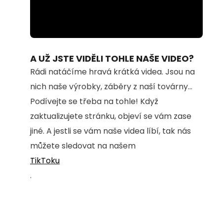
Loaded
:
Unmute
84.02%
A UŽ JSTE VIDĚLI TOHLE NAŠE VIDEO?
Rádi natáčíme hravá krátká videa. Jsou na
nich naše výrobky, záběry z naší továrny...
Podívejte se třeba na tohle! Když
zaktualizujete stránku, objeví se vám zase
jiné. A jestli se vám naše videa líbí, tak nás
můžete sledovat na našem
TikToku
.