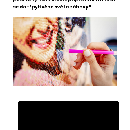
se do třpytivého světa zábavy?