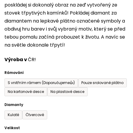
poskládej si dokonalý obraz na zeď vytvořený ze
0,0
stovek třpytivých kamínků! Pokládej diamant za
z
diamantem na lepkavé plátno označené symboly a
5
obdivuj hru barev i svůj vybraný motiv, který se před
hvězdiček.
tebou pomalu začíná probouzet k životu. A navíc se
na světle dokonale třpytí!
Výroba v
ČR!
Rámování
S vnitřním rámem (Doporučujeme👍)
Pouze srolované plátno
Na kartonové desce
Na plastové desce
Diamanty
Kulaté
Čtvercové
Velikost