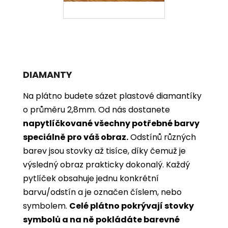
DIAMANTY
Na plátno budete sázet plastové diamantíky
o průměru 2,8mm. Od nás dostanete
napytlíčkované všechny potřebné barvy
speciálně pro váš obraz.
Odstínů různých
barev jsou stovky až tisíce, díky čemuž je
výsledný obraz prakticky dokonalý.
Každý
pytlíček obsahuje jednu konkrétní
barvu/odstín a je označen číslem, nebo
symbolem.
Celé plátno pokrývají stovky
symbolů a na ně pokládáte barevné