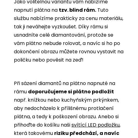
Jako volitelnou variantu vám nabízíme
napnutí plátna na
tzv. blind rám.
Tuto
službu nabízíme prakticky za cenu materiálu,
tak ji neváhejte vyzkoušet. Díky rámu si
usnadníte celé diamantování, protože se
vám plátno nebude rolovat, a navíc si ho po
dokončení obrazu můžete rovnou vystavit na
poličku nebo pověsit na zeď!
Při sázení diamantů na plátno napnuté na
rámu
doporučujeme si plátno podložit
např. knížkou nebo kuchyňským prkýnkem,
aby nedocházelo k přílišnému protlačení
plátna, a tedy k poškození obrazu. Anebo si
přihoďte do košíku naši
svítící LED podložku
,
která takovému
riziku předchází, a navíc