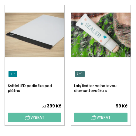
TIP
3 + 1
Svítící LED podložka pod
Lak/fixátor na hotovou
plátno
diamantovačku s
aplikátorem
Průměrné
399 Kč
99 Kč
od
hodnocení
VYBRAT
VYBRAT
produktu
je
5,0
Z