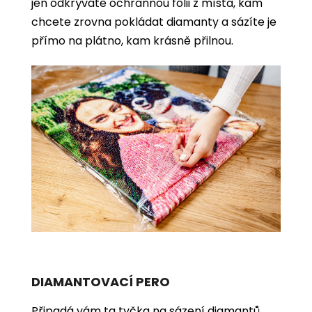
jen odkrýváte ochrannou fólii z místa, kam
chcete zrovna pokládat diamanty a sázíte je
přímo na plátno, kam krásně přilnou.
DIAMANTOVACÍ PERO
Připadá vám ta tyčka na sázení diamantů