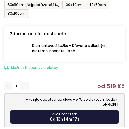
60x80cm (Nejprodávanější⭐)
30x40cm
40x50cm
80x100cm
Zdarma od nás dostanete
Diamantovací tužka - Dřevěná s dlouhým
hrotem v hodnotě 39 Kč
Možnosti dopravy a platby
od
519 Kč
M
-5 %
Využijte dodatečnou slevu
se slevovým kódem
5PRCNT
Akce končí za:
0d 13h 14m 16s