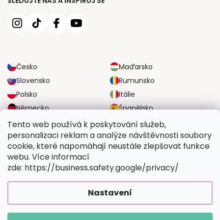
SLEDUJTE NÁS A INSPIRUJ SE
Česko
Maďarsko
Slovensko
Rumunsko
Polsko
Itálie
Německo
Španělsko
Velká Británie
Rakousko
Tento web používá k poskytování služeb,
personalizaci reklam a analýze návštěvnosti soubory
cookie, které napomáhají neustále zlepšovat funkce
SPOLEHLIVÉ MOŽNOSTI DOPRAVY
webu. Více informací
zde: https://business.safety.google/privacy/
BEZPEČNÉ MOŽNOSTI PLATBY
Nastavení