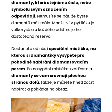
diamanty, které stejnému číslu, nebo
symbolu svým označením
odpovídají
. Nemusíte se bát, že byste
diamantů měli málo. Množství v pytlíčku je
velkorysé a u každého odstínu je ho
dostatečná rezerva.
Dostanete od nás i
speciální mističku, na
kterou si diamantíky vysypete pro
pohodlné nabírání diamantovacím
perem
. Po nasypání mističkou zatřeste a
diamanty se vám srovnají plochou
stranou dolů
, takže je můžete hned začít
nabírat a pokládat na obraz.