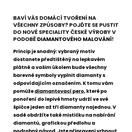
BAVÍ VÁS DOMÁCÍ TVOŘENÍ NA
VŠECHNY ZPŮSOBY? POJĎTE SE PUSTIT
DO NOVÉ SPECIALITY ČESKÉ VÝROBY V
PODOBĚ
DIAMANTOVÉHO MALOVÁNÍ
!
Princip je snadný: vybraný motiv
dostanete předtištěný na lepkavém
plátně a vašim úkolem bude všechny
barevné symboly vyplnit diamanty s
odpovídajícím označením. K tomu vám
pomůže
diamantovací pero
, které po
ponoření do lepivé hmoty udrží ve své
špičce jeden až tři diamanty najednou. V
sadě obdržíte také mističku na nabírání
diamantů, grafickou předlohu a
podrobný návod. Jste připraveni vrhnout