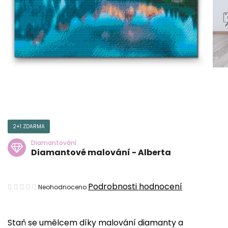
2+1 ZDARMA
Diamantování
Diamantové malování - Alberta
Průměrné
Podrobnosti hodnocení
Neohodnoceno
hodnocení
produktu
Staň se umělcem díky malování diamanty a
je