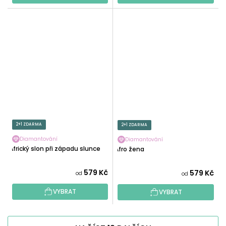
2+1 ZDARMA
2+1 ZDARMA
Diamantování
Diamantování
Africký slon při západu slunce
Afro žena
579 Kč
579 Kč
od
od
VYBRAT
VYBRAT