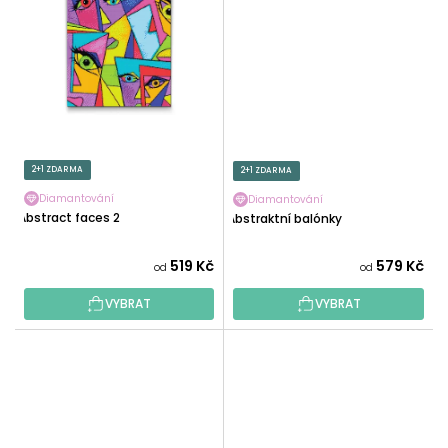
2+1 ZDARMA
2+1 ZDARMA
Diamantování
Diamantování
Abstract faces 2
Abstraktní balónky
519 Kč
579 Kč
od
od
VYBRAT
VYBRAT