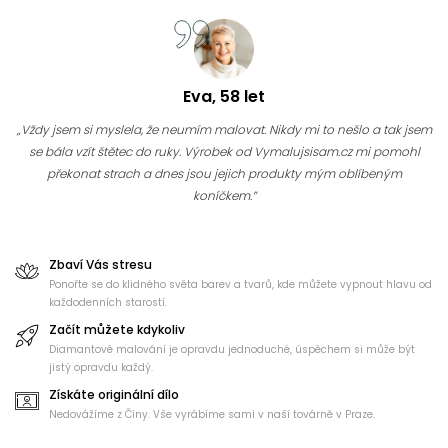
Eva, 58 let
„Vždy jsem si myslela, že neumím malovat. Nikdy mi to nešlo a tak jsem
se bála vzít štětec do ruky. Výrobek od Vymalujsisam.cz mi pomohl
překonat strach a dnes jsou jejich produkty mým oblíbeným
koníčkem.”
Zbaví Vás stresu
Ponořte se do klidného světa barev a tvarů, kde můžete vypnout hlavu od
každodenních starostí.
Začít můžete kdykoliv
Diamantové malování je opravdu jednoduché, úspěchem si může být
jistý opravdu každý.
Získáte originální dílo
Nedovážíme z Číny. Vše vyrábíme sami v naší továrně v Praze.