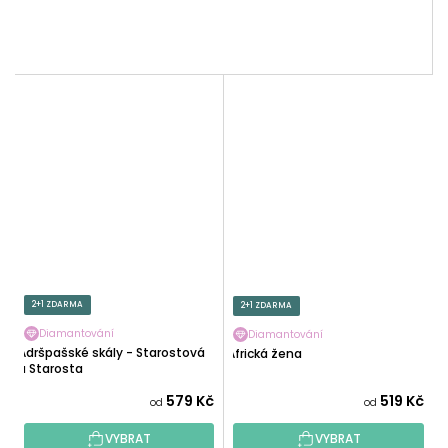
2+1 ZDARMA
2+1 ZDARMA
Diamantování
Diamantování
Adršpašské skály - Starostová
Africká žena
a Starosta
579 Kč
519 Kč
od
od
VYBRAT
VYBRAT