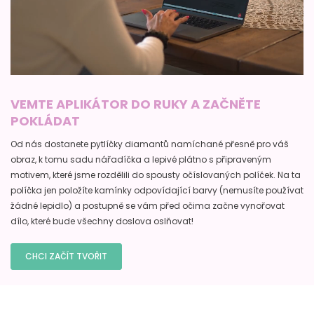
VEMTE APLIKÁTOR DO RUKY A ZAČNĚTE
POKLÁDAT
Od nás dostanete pytlíčky diamantů namíchané přesně pro váš
obraz, k tomu sadu nářadíčka a lepivé plátno s připraveným
motivem, které jsme rozdělili do spousty očíslovaných políček. Na ta
políčka jen položíte kamínky odpovídající barvy (nemusíte používat
žádné lepidlo) a postupně se vám před očima začne vynořovat
dílo, které bude všechny doslova oslňovat!
CHCI ZAČÍT TVOŘIT