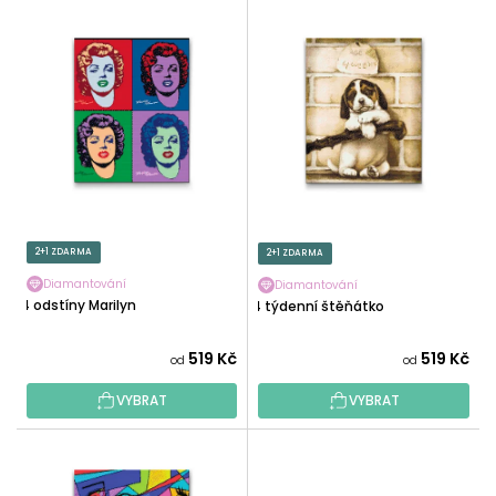
V
N
Ý
Í
P
P
I
R
S
O
P
D
R
U
O
K
D
T
U
2+1 ZDARMA
2+1 ZDARMA
Ů
K
Diamantování
Diamantování
T
4 odstíny Marilyn
4 týdenní štěňátko
Ů
519 Kč
519 Kč
od
od
VYBRAT
VYBRAT