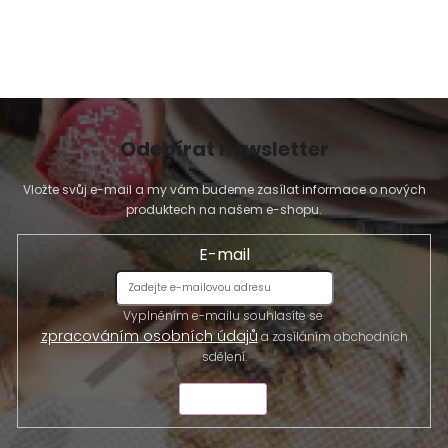
s
u
Odebírat newsletter
Vložte svůj e-mail a my vám budeme zasílat informace o nových
produktech na našem e-shopu.
E-mail
Vyplněním e-mailu souhlasíte se
zpracováním osobních údajů
a zasíláním obchodních
sdělení.
ODESLAT