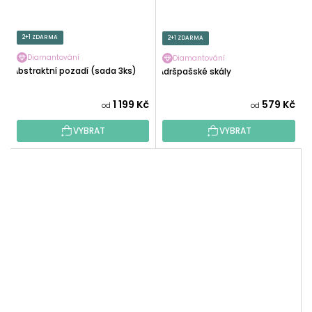
2+1 ZDARMA
2+1 ZDARMA
Diamantování
Diamantování
Abstraktní pozadí (sada 3ks)
Adršpašské skály
1 199 Kč
579 Kč
od
od
VYBRAT
VYBRAT