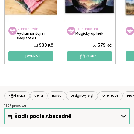
Diamantování
Diamantování
Vydiamantuj si
Magický úplněk
svoji fotku
999 Kč
579 Kč
od
od
VYBRAT
VYBRAT
Filtrace
Cena
Barva
Designový styl
Orientace
Pro 
1507 produktů
Ř
Řadit podle:
Abecedně
A
Z
E