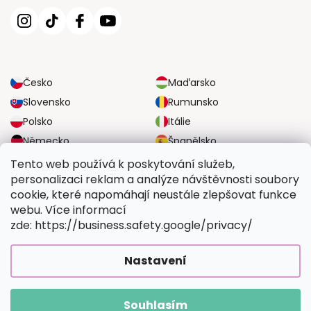
Česko
Maďarsko
Slovensko
Rumunsko
Polsko
Itálie
Německo
Španělsko
Velká Británie
Rakousko
Tento web používá k poskytování služeb,
personalizaci reklam a analýze návštěvnosti soubory
cookie, které napomáhají neustále zlepšovat funkce
SPOLEHLIVÉ MOŽNOSTI DOPRAVY
webu. Více informací
zde: https://business.safety.google/privacy/
BEZPEČNÉ MOŽNOSTI PLATBY
Nastavení
Souhlasím
Copyright 2026
Vymalujsisam.cz
. Všechna práva vyhrazena.