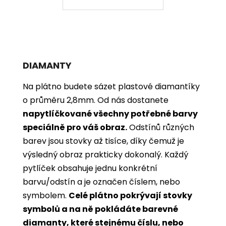
DIAMANTY
Na plátno budete sázet plastové diamantíky
o průměru 2,8mm. Od nás dostanete
napytlíčkované všechny potřebné barvy
speciálně pro váš obraz.
Odstínů různých
barev jsou stovky až tisíce, díky čemuž je
výsledný obraz prakticky dokonalý.
Každý
pytlíček obsahuje jednu konkrétní
barvu/odstín a je označen číslem, nebo
symbolem.
Celé plátno pokrývají stovky
symbolů a na ně pokládáte barevné
diamanty, které stejnému číslu, nebo