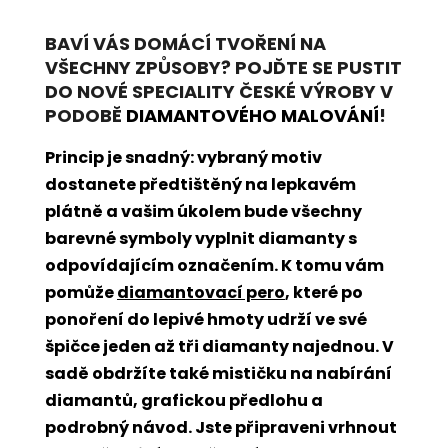
BAVÍ VÁS DOMÁCÍ TVOŘENÍ NA
VŠECHNY ZPŮSOBY? POJĎTE SE PUSTIT
DO NOVÉ SPECIALITY ČESKÉ VÝROBY V
PODOBĚ
DIAMANTOVÉHO MALOVÁNÍ
!
Princip je snadný: vybraný motiv
dostanete předtištěný na lepkavém
plátně a vašim úkolem bude všechny
barevné symboly vyplnit diamanty s
odpovídajícím označením. K tomu vám
pomůže
diamantovací pero
, které po
ponoření do lepivé hmoty udrží ve své
špičce jeden až tři diamanty najednou. V
sadě obdržíte také mističku na nabírání
diamantů, grafickou předlohu a
podrobný návod. Jste připraveni vrhnout