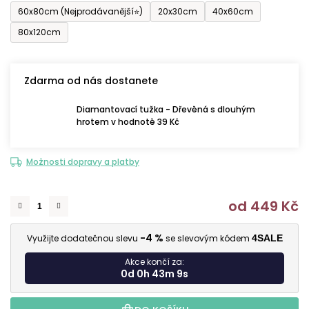
60x80cm (Nejprodávanější⭐)
20x30cm
40x60cm
80x120cm
Zdarma od nás dostanete
Diamantovací tužka - Dřevěná s dlouhým
hrotem v hodnotě 39 Kč
Možnosti dopravy a platby
od
449 Kč
M
-4 %
Využijte dodatečnou slevu
se slevovým kódem
4SALE
Akce končí za:
0d 0h 43m 8s