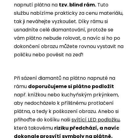
napnutí plátna na
tzv. blind rám.
Tuto
službu nabízíme prakticky za cenu materiálu,
tak ji neváhejte vyzkoušet. Díky rámu si
usnadníte celé diamantování, protože se
vám plátno nebude rolovat, a navíc si ho po
dokončení obrazu můžete rovnou vystavit na
poličku nebo pověsit na zeď!
Při sázení diamantů na plátno napnuté na
rámu
doporučujeme si plátno podložit
např. knížkou nebo kuchyňským prkýnkem,
aby nedocházelo k přílišnému protlačení
plátna, a tedy k poškození obrazu. Anebo si
přihoďte do košíku naši
svítící LED podložku
,
která takovému
riziku předchází, a navíc
dokonale prosvítí symboly na plátně,