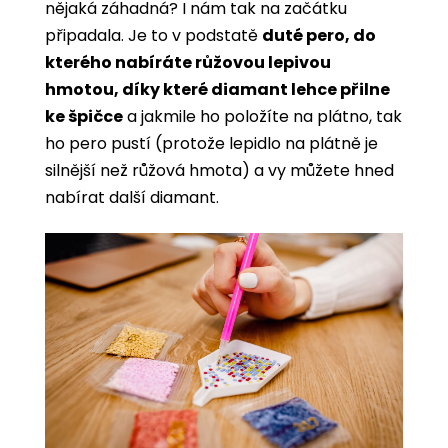
nějaká záhadná? I nám tak na začátku
připadala. Je to v podstatě
duté pero, do
kterého nabíráte růžovou lepivou
hmotou, díky které diamant lehce přilne
ke špičce
a jakmile ho položíte na plátno, tak
ho pero pustí (protože lepidlo na plátně je
silnější než růžová hmota) a vy můžete hned
nabírat další diamant.