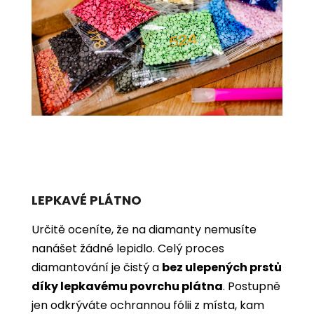
LEPKAVÉ PLÁTNO
Určitě oceníte, že na diamanty nemusíte
nanášet žádné lepidlo. Celý proces
diamantování je čistý a
bez ulepených prstů
díky lepkavému povrchu plátna
. Postupně
jen odkrýváte ochrannou fólii z místa, kam