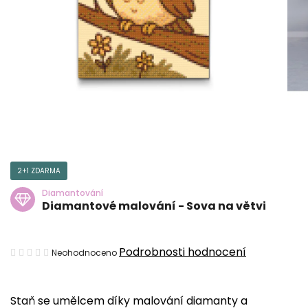
2+1 ZDARMA
Diamantování
Diamantové malování - Sova na větvi
Průměrné
Podrobnosti hodnocení
Neohodnoceno
hodnocení
produktu
Staň se umělcem díky malování diamanty a
je