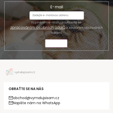
E-mail
Vyplněním e-mailu souhlasíte se
zpracováním osobních údajů
a zasíláním obchodních
sdělení.
ODESLAT
OBRAŤTE SE NA NÁS
obchod@vymalujsisam.cz
Napište nám na WhatsApp