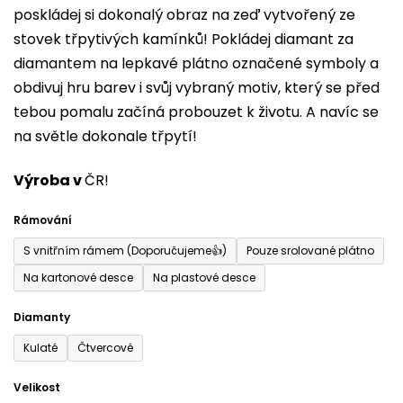
poskládej si dokonalý obraz na zeď vytvořený ze
0,0
stovek třpytivých kamínků! Pokládej diamant za
z
diamantem na lepkavé plátno označené symboly a
5
obdivuj hru barev i svůj vybraný motiv, který se před
hvězdiček.
tebou pomalu začíná probouzet k životu. A navíc se
na světle dokonale třpytí!
Výroba v
ČR!
Rámování
S vnitřním rámem (Doporučujeme👍)
Pouze srolované plátno
Na kartonové desce
Na plastové desce
Diamanty
Kulaté
Čtvercové
Velikost