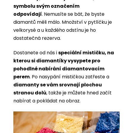
symbolu svým označením
odpovídají
. Nemusíte se bát, že byste
diamantů měli málo. Množství v pytlíčku je
velkorysé a u každého odstínu je ho
dostatečná rezerva.
Dostanete od nás i
speciální mističku, na
kterou si diamantíky vysypete pro
pohodlné nabírání diamantovacím
perem
. Po nasypání mističkou zatřeste a
diamanty se vám srovnají plochou
stranou dolů
, takže je můžete hned začít
nabírat a pokládat na obraz.