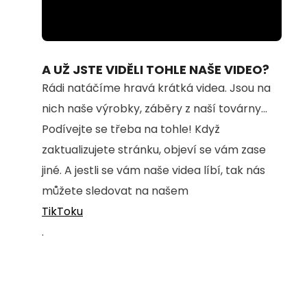
Loaded
:
Unmute
100.00%
A UŽ JSTE VIDĚLI TOHLE NAŠE VIDEO?
Rádi natáčíme hravá krátká videa. Jsou na
nich naše výrobky, záběry z naší továrny...
Podívejte se třeba na tohle! Když
zaktualizujete stránku, objeví se vám zase
jiné. A jestli se vám naše videa líbí, tak nás
můžete sledovat na našem
TikToku
.